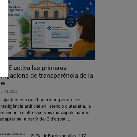
a UE activa les primeres
bligacions de transparència de la
lei...
liol 31, 2026
s ajuntaments que hagin incorporat eines
intel·ligència artificial en l'atenció ciutadana, la
municació o altres serveis municipals hauran
adaptar-se, a partir del 2 d'agost,...
El Pla de Barris mobilitza 117