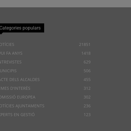
Categories populars
OTÍCIES
21851
VUI FA ANYS
1418
NTREVISTES
629
UNICIPIS
506
ACTE DELS ALCALDES
455
EMES D'INTERÈS
312
OMISSIÓ EUROPEA
302
OTÍCIES AJUNTAMENTS
236
XPERTS EN GESTIÓ
123