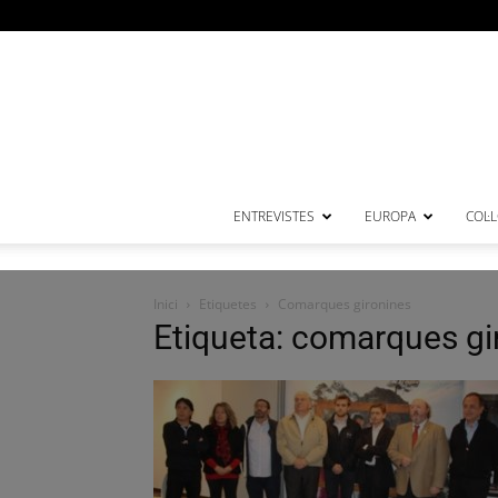
ENTREVISTES
EUROPA
COL·
Inici
Etiquetes
Comarques gironines
Etiqueta: comarques gi