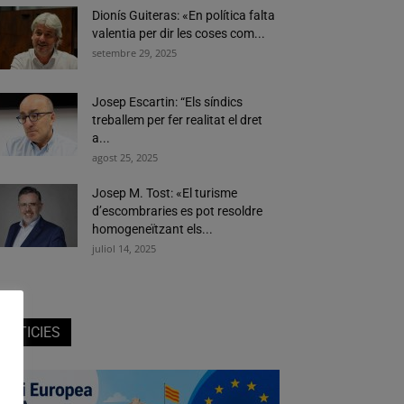
Dionís Guiteras: «En política falta
valentia per dir les coses com...
setembre 29, 2025
Josep Escartin: “Els síndics
treballem per fer realitat el dret
a...
agost 25, 2025
Josep M. Tost: «El turisme
d’escombraries es pot resoldre
homogeneïtzant els...
juliol 14, 2025
NOTICIES