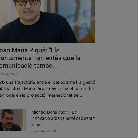
oan Maria Piqué: “Els
juntaments han entès que la
omunicació també...
rç 24, 2026
b una trajectòria entre el periodisme i la gestió
blica, Joan Maria Piqué reivindica el paper del
n local en la projecció internacional de...
Michael Donaldson: «La
innovació urbana no té cap sentit
si no...
desembre 9, 2025