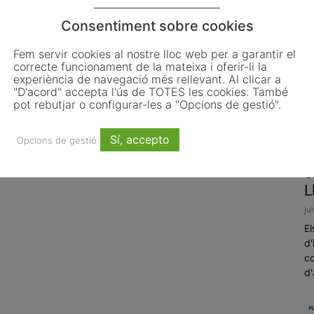
Consentiment sobre cookies
Fem servir cookies al nostre lloc web per a garantir el
correcte funcionament de la mateixa i oferir-li la
experiència de navegació més rellevant. Al clicar a
"D'acord" accepta l'ús de TOTES les cookies. També
pot rebutjar o configurar-les a "Opcions de gestió".
Sí, accepto
Opcions de gestió
L
o
L
ju
El
d'
co
d'