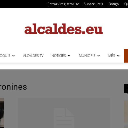
Entrar / registrar-se
Subscriure’s
Botiga
Qu
LOQUIS
ALCALDES TV
NOTÍCIES
MUNICIPIS
MÉS
Alcaldes
ronines