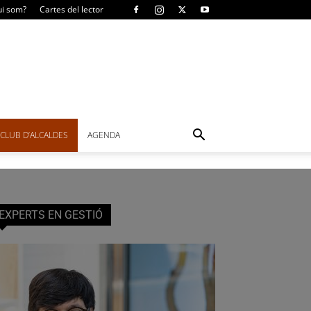
i som?
Cartes del lector
CLUB D’ALCALDES
AGENDA
EXPERTS EN GESTIÓ