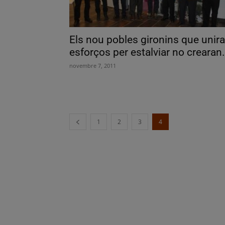
Els nou pobles gironins que unir
esforços per estalviar no crearan.
novembre 7, 2011
1
2
3
4