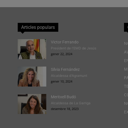
Articles populars
Victor Ferrando
N
President de l'EMD de Jesús
A
gener 22, 2024
E
M
Sílvia Fernández
Alcaldessa d'Agramunt
P
gener 10, 2024
T
C
Meritxell Budó
N
Alcaldessa de La Garriga
desembre 18, 2023
E