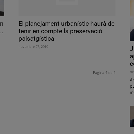
an
El planejament urbanístic haurà de
..
tenir en compte la preservació
paisatgística
novembre 27, 2010
J
a
c
ma
Pàgina 4 de 4
Am
pú
mó