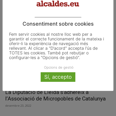
El president de la Diputació de Lleida
reclama al ministeri de...
Consentiment sobre cookies
gener 3, 2023
Fem servir cookies al nostre lloc web per a
garantir el correcte funcionament de la mateixa i
oferir-li la experiència de navegació més
rellevant. Al clicar a "D'acord" accepta l'ús de
TOTES les cookies. També pot rebutjar o
configurar-les a "Opcions de gestió".
Opcions de gestió
Sí, accepto
La Diputació de Lleida s’adhereix a
l’Associació de Micropobles de Catalunya
desembre 23, 2022