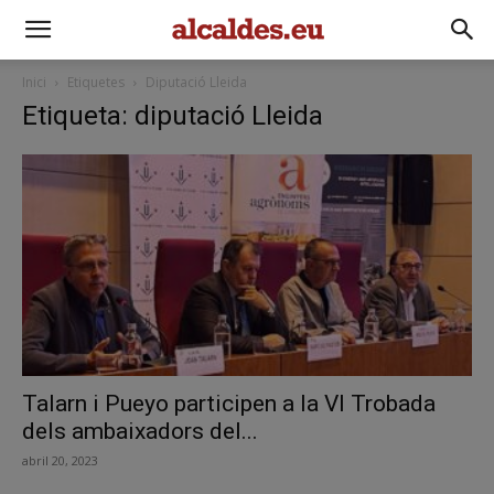
Inici
Etiquetes
Diputació Lleida
Etiqueta: diputació Lleida
Talarn i Pueyo participen a la VI Trobada
dels ambaixadors del...
abril 20, 2023