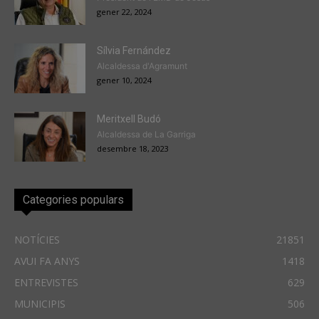
gener 22, 2024
Sílvia Fernández
Alcaldessa d'Agramunt
gener 10, 2024
Meritxell Budó
Alcaldessa de La Garriga
desembre 18, 2023
Categories populars
NOTÍCIES
21851
AVUI FA ANYS
1418
ENTREVISTES
629
MUNICIPIS
506