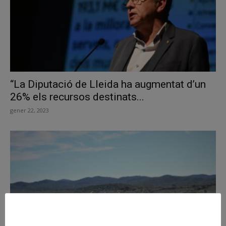
“La Diputació de Lleida ha augmentat d’un
26% els recursos destinats...
gener 22, 2023