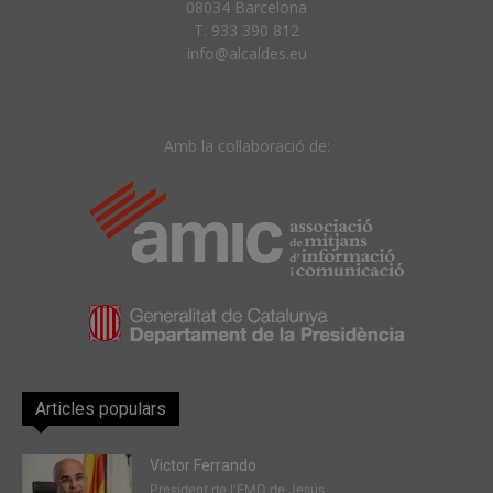
08034 Barcelona
T. 933 390 812
info@alcaldes.eu
Amb la col·laboració de:
Articles populars
Victor Ferrando
President de l'EMD de Jesús