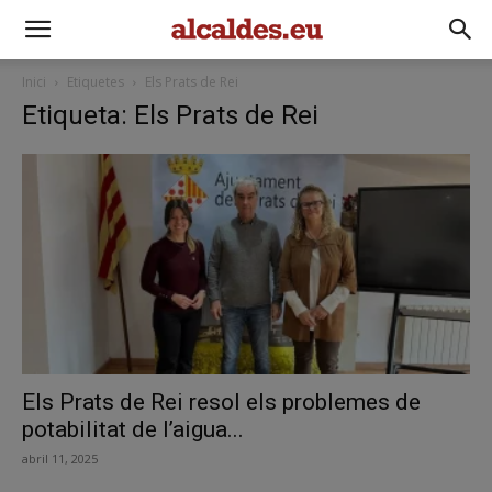
Inici
Etiquetes
Els Prats de Rei
Etiqueta: Els Prats de Rei
Els Prats de Rei resol els problemes de
potabilitat de l’aigua...
abril 11, 2025