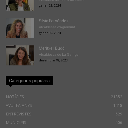
gener 22, 2024
Sílvia Fernández
Alcaldessa d'Agramunt
gener 10, 2024
Meritxell Budó
Alcaldessa de La Garriga
desembre 18, 2023
Categories populars
NOTÍCIES
21852
AVUI FA ANYS
1418
ENTREVISTES
629
MUNICIPIS
506