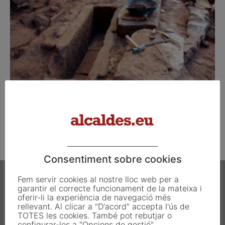
Una excavació a Els Prats de Rei treu a la
llum...
març 20, 2013
Consentiment sobre cookies
Fem servir cookies al nostre lloc web per a
garantir el correcte funcionament de la mateixa i
oferir-li la experiència de navegació més
rellevant. Al clicar a "D'acord" accepta l'ús de
TOTES les cookies. També pot rebutjar o
Carrer Francesc Carbonell 46-48
configurar-les a "Opcions de gestió".