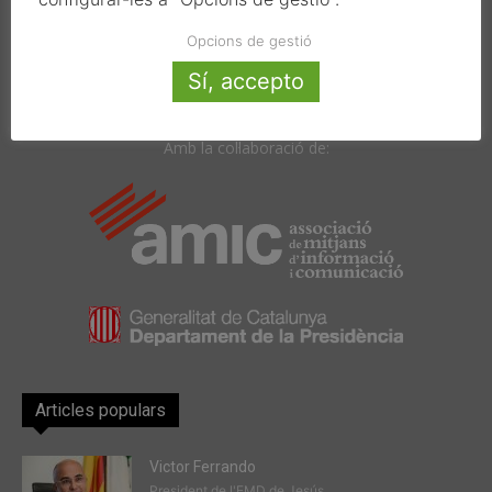
08034 Barcelona
T. 933 390 812
Opcions de gestió
info@alcaldes.eu
Sí, accepto
Amb la col·laboració de:
Articles populars
Victor Ferrando
President de l'EMD de Jesús