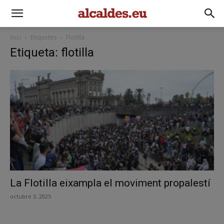
Inici
Etiquetes
Flotilla
Etiqueta: flotilla
La Flotilla eixampla el moviment propalestí
octubre 3, 2025