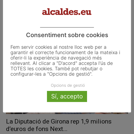
La Diputació de Tarragona dota de nous
equipaments informàtics i tecnològics...
Consentiment sobre cookies
setembre 28, 2023
Fem servir cookies al nostre lloc web per a
garantir el correcte funcionament de la mateixa i
oferir-li la experiència de navegació més
rellevant. Al clicar a "D'acord" accepta l'ús de
TOTES les cookies. També pot rebutjar o
configurar-les a "Opcions de gestió".
Opcions de gestió
Sí, accepto
La Diputació de Girona rep 1,9 milions
d’euros de fons Next...