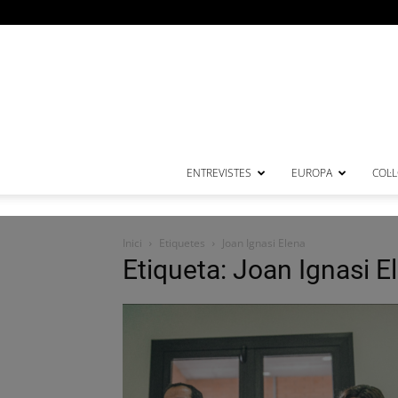
ENTREVISTES
EUROPA
COL·
Inici
Etiquetes
Joan Ignasi Elena
Etiqueta: Joan Ignasi E