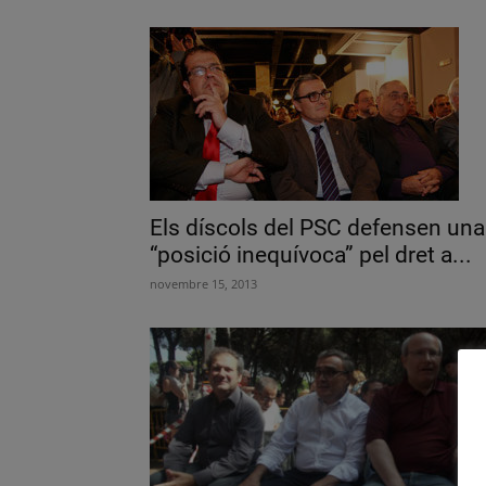
Els díscols del PSC defensen una
“posició inequívoca” pel dret a...
novembre 15, 2013