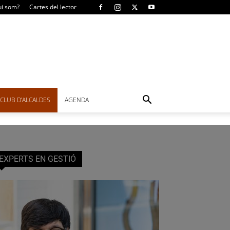
i som?
Cartes del lector
CLUB D’ALCALDES
AGENDA
EXPERTS EN GESTIÓ