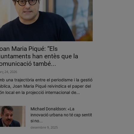
oan Maria Piqué: “Els
juntaments han entès que la
omunicació també...
rç 24, 2026
b una trajectòria entre el periodisme i la gestió
blica, Joan Maria Piqué reivindica el paper del
n local en la projecció internacional de...
Michael Donaldson: «La
innovació urbana no té cap sentit
si no...
desembre 9, 2025