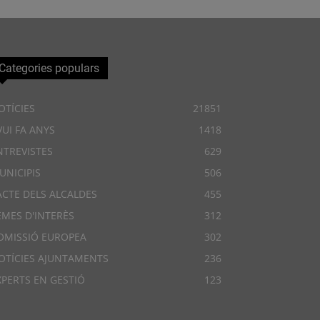
Categories populars
OTÍCIES
21851
VUI FA ANYS
1418
NTREVISTES
629
UNICIPIS
506
ACTE DELS ALCALDES
455
EMES D'INTERÈS
312
OMISSIÓ EUROPEA
302
OTÍCIES AJUNTAMENTS
236
XPERTS EN GESTIÓ
123