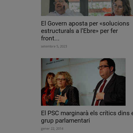
El Govern aposta per «solucions
estructurals a l’Ebre» per fer
front...
setembre 5, 2023
El PSC marginarà els crítics dins 
grup parlamentari
gener 22, 2014