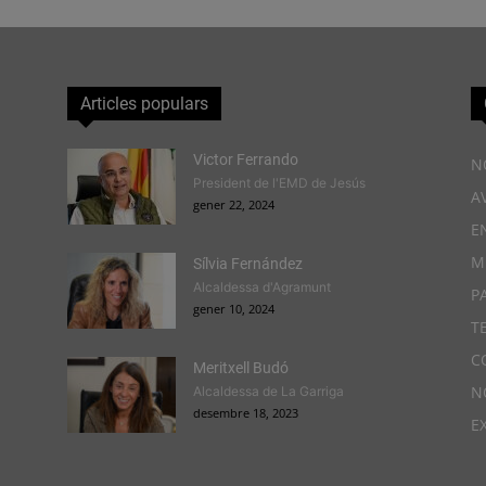
Articles populars
Victor Ferrando
N
President de l'EMD de Jesús
A
gener 22, 2024
E
M
Sílvia Fernández
Alcaldessa d'Agramunt
P
gener 10, 2024
T
C
Meritxell Budó
N
Alcaldessa de La Garriga
desembre 18, 2023
E