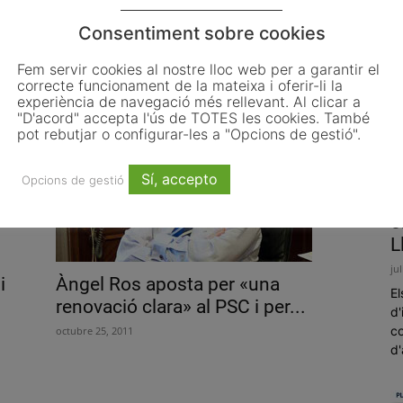
Consentiment sobre cookies
Navarro és proclamat nou primer
secretari del PSC amb el 73,06%...
Fem servir cookies al nostre lloc web per a garantir el
desembre 17, 2011
correcte funcionament de la mateixa i oferir-li la
experiència de navegació més rellevant. Al clicar a
"D'acord" accepta l'ús de TOTES les cookies. També
pot rebutjar o configurar-les a "Opcions de gestió".
Sí, accepto
Opcions de gestió
L
o
L
ju
i
Àngel Ros aposta per «una
El
renovació clara» al PSC i per...
d'
co
octubre 25, 2011
d'