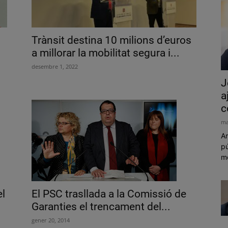
Trànsit destina 10 milions d’euros
a millorar la mobilitat segura i...
desembre 1, 2022
J
a
c
ma
Am
pú
mó
el
El PSC trasllada a la Comissió de
Garanties el trencament del...
gener 20, 2014