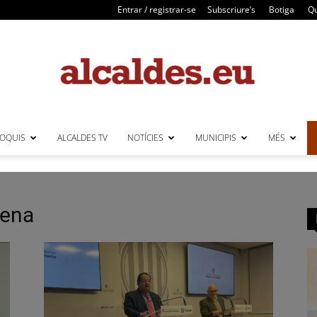
Entrar / registrar-se
Subscriure’s
Botiga
Qu
LOQUIS
ALCALDES TV
NOTÍCIES
MUNICIPIS
MÉS
Alcaldes
lena