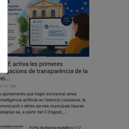
a UE activa les primeres
bligacions de transparència de la
lei...
liol 31, 2026
s ajuntaments que hagin incorporat eines
intel·ligència artificial en l'atenció ciutadana, la
municació o altres serveis municipals hauran
adaptar-se, a partir del 2 d'agost,...
El Pla de Barris mobilitza 117