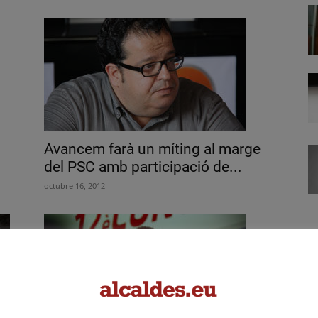
Avancem farà un míting al marge
del PSC amb participació de...
octubre 16, 2012