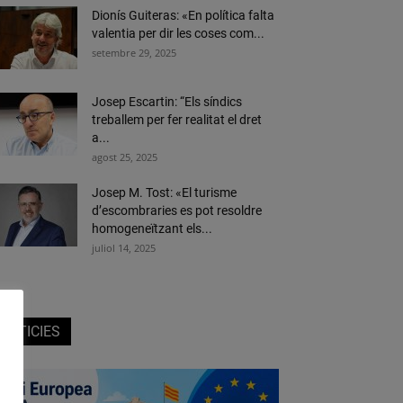
Dionís Guiteras: «En política falta
valentia per dir les coses com...
setembre 29, 2025
Josep Escartin: “Els síndics
treballem per fer realitat el dret
a...
agost 25, 2025
Josep M. Tost: «El turisme
d’escombraries es pot resoldre
homogeneïtzant els...
juliol 14, 2025
NOTICIES