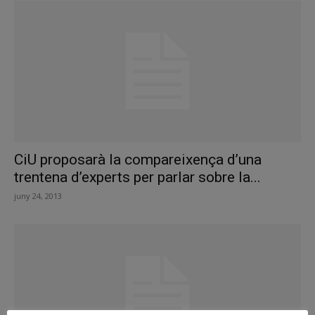
CiU proposarà la compareixença d’una
trentena d’experts per parlar sobre la...
juny 24, 2013