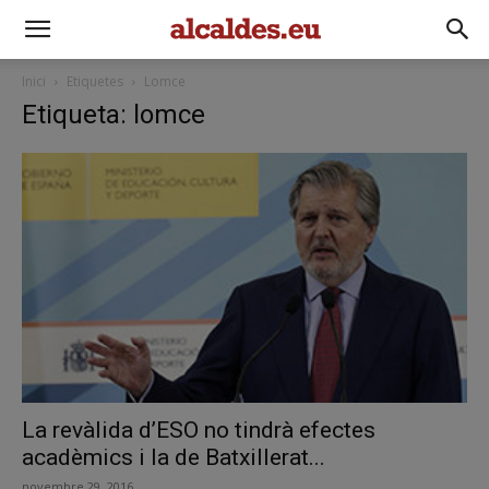
Inici
Etiquetes
Lomce
Etiqueta: lomce
La revàlida d’ESO no tindrà efectes
acadèmics i la de Batxillerat...
novembre 29, 2016