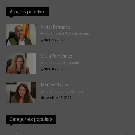
Articles populars
Victor Ferrando
President de l'EMD de Jesús
gener 22, 2024
Sílvia Fernández
Alcaldessa d'Agramunt
gener 10, 2024
Meritxell Budó
Alcaldessa de La Garriga
desembre 18, 2023
Categories populars