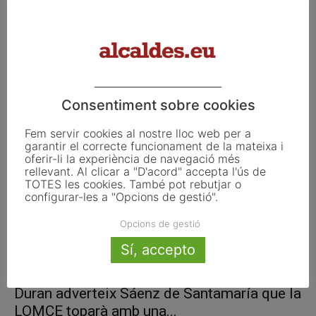
L’alcalde de Terrassa defensa una educació
pública de qualitat i igualitària
Consentiment sobre cookies
juny 19, 2013
Fem servir cookies al nostre lloc web per a
garantir el correcte funcionament de la mateixa i
oferir-li la experiència de navegació més
rellevant. Al clicar a "D'acord" accepta l'ús de
TOTES les cookies. També pot rebutjar o
configurar-les a "Opcions de gestió".
Opcions de gestió
Sí, accepto
Duran adverteix Sáenz de Santamaría que la
LOMCE toparà amb una...