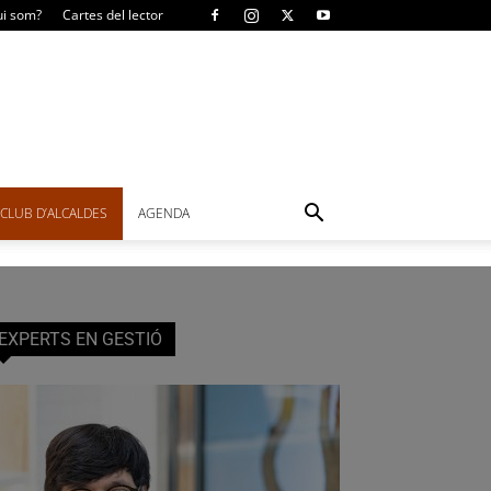
i som?
Cartes del lector
CLUB D’ALCALDES
AGENDA
EXPERTS EN GESTIÓ