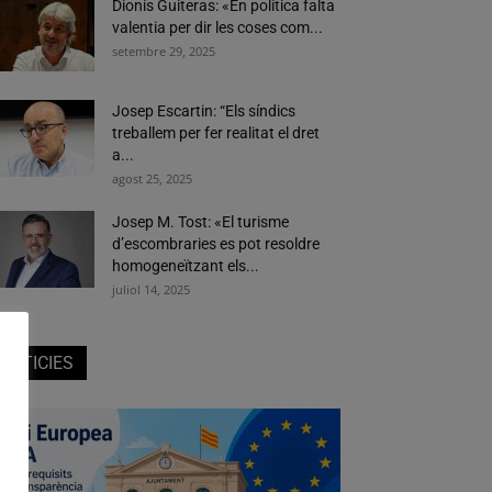
Dionís Guiteras: «En política falta
valentia per dir les coses com...
setembre 29, 2025
Josep Escartin: “Els síndics
treballem per fer realitat el dret
a...
agost 25, 2025
Josep M. Tost: «El turisme
d’escombraries es pot resoldre
homogeneïtzant els...
juliol 14, 2025
NOTICIES