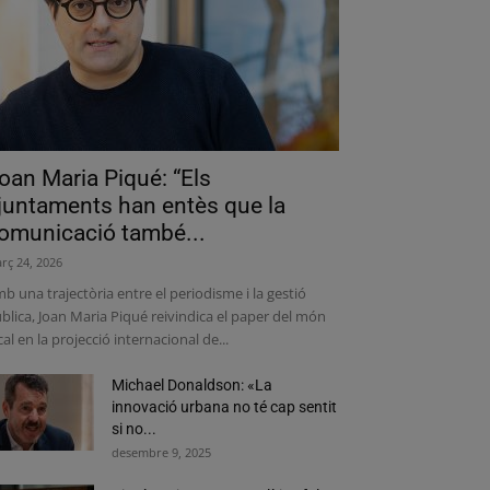
oan Maria Piqué: “Els
juntaments han entès que la
omunicació també...
rç 24, 2026
b una trajectòria entre el periodisme i la gestió
blica, Joan Maria Piqué reivindica el paper del món
cal en la projecció internacional de...
Michael Donaldson: «La
innovació urbana no té cap sentit
si no...
desembre 9, 2025