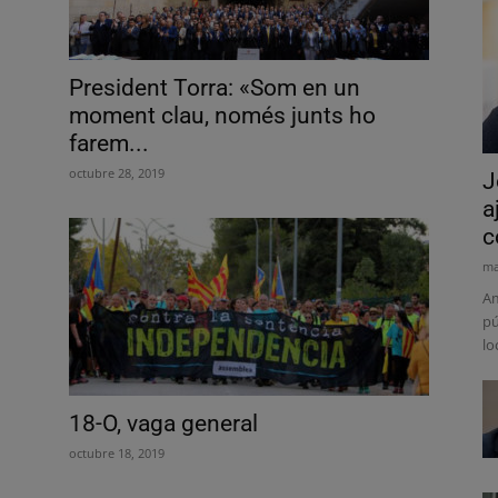
President Torra: «Som en un
moment clau, només junts ho
farem...
octubre 28, 2019
J
a
c
ma
Am
pú
lo
18-O, vaga general
octubre 18, 2019