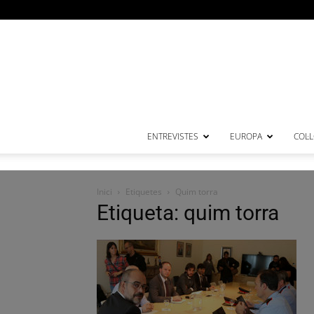
ENTREVISTES
EUROPA
COL·
Inici
Etiquetes
Quim torra
Etiqueta: quim torra