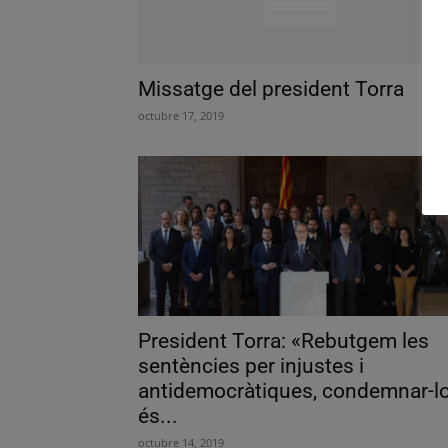
Missatge del president Torra
octubre 17, 2019
President Torra: «Rebutgem les
sentències per injustes i
antidemocràtiques, condemnar-l
és...
octubre 14, 2019