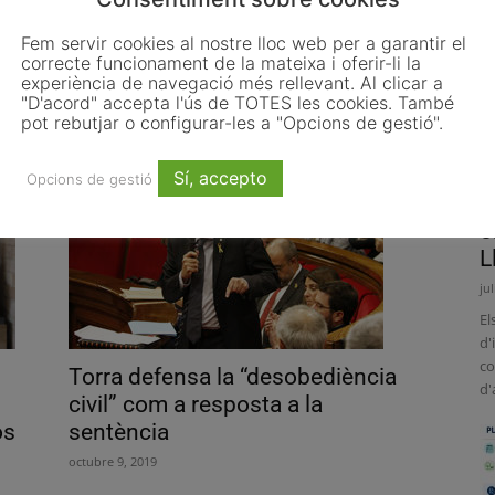
Fem servir cookies al nostre lloc web per a garantir el
correcte funcionament de la mateixa i oferir-li la
experiència de navegació més rellevant. Al clicar a
En marxa
"D'acord" accepta l'ús de TOTES les cookies. També
pot rebutjar o configurar-les a "Opcions de gestió".
octubre 16, 2019
Sí, accepto
Opcions de gestió
L
o
L
ju
El
d'
co
Torra defensa la “desobediència
d'
civil” com a resposta a la
os
sentència
octubre 9, 2019