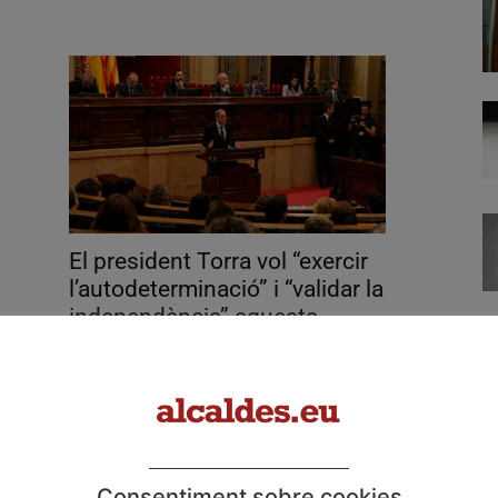
El president Torra vol “exercir
l’autodeterminació” i “validar la
independència” aquesta...
octubre 17, 2019
Consentiment sobre cookies