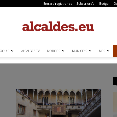
Entrar / registrar-se
Subscriure’s
Botiga
Qu
LOQUIS
ALCALDES TV
NOTÍCIES
MUNICIPIS
MÉS
Alcaldes