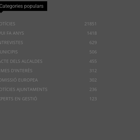
Categories populars
OTÍCIES
21851
VUI FA ANYS
1418
NTREVISTES
629
UNICIPIS
506
ACTE DELS ALCALDES
455
EMES D'INTERÈS
312
OMISSIÓ EUROPEA
302
OTÍCIES AJUNTAMENTS
236
XPERTS EN GESTIÓ
123