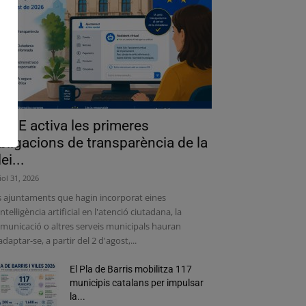
a UE activa les primeres
bligacions de transparència de la
lei...
liol 31, 2026
s ajuntaments que hagin incorporat eines
intel·ligència artificial en l'atenció ciutadana, la
municació o altres serveis municipals hauran
adaptar-se, a partir del 2 d'agost,...
El Pla de Barris mobilitza 117
municipis catalans per impulsar
la...