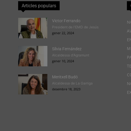
Articles populars
Victor Ferrando
N
President de l'EMD de Jesús
A
gener 22, 2024
E
M
Sílvia Fernández
Alcaldessa d'Agramunt
P
gener 10, 2024
T
C
Meritxell Budó
N
Alcaldessa de La Garriga
desembre 18, 2023
E