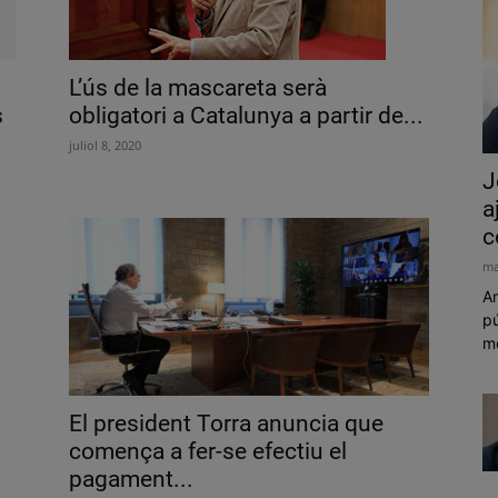
L’ús de la mascareta serà
s
obligatori a Catalunya a partir de...
juliol 8, 2020
J
a
c
ma
Am
pú
mó
El president Torra anuncia que
comença a fer-se efectiu el
pagament...