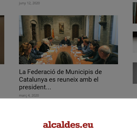
juny 12, 2020
La Federació de Municipis de
Catalunya es reuneix amb el
president...
març 4, 2020