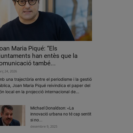
oan Maria Piqué: “Els
juntaments han entès que la
omunicació també...
rç 24, 2026
b una trajectòria entre el periodisme i la gestió
blica, Joan Maria Piqué reivindica el paper del
n local en la projecció internacional de...
Michael Donaldson: «La
innovació urbana no té cap sentit
si no...
desembre 9, 2025