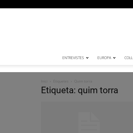
ENTREVISTES
EUROPA
COL·
Inici
Etiquetes
Quim torra
Etiqueta: quim torra