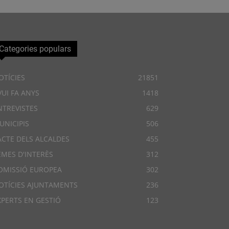
Categories populars
OTÍCIES
21851
VUI FA ANYS
1418
NTREVISTES
629
UNICIPIS
506
ACTE DELS ALCALDES
455
EMES D'INTERÈS
312
OMISSIÓ EUROPEA
302
OTÍCIES AJUNTAMENTS
236
XPERTS EN GESTIÓ
123