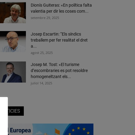
Dionís Guiteras: «En política falta
valentia per dir les coses com...
setembre 29, 2025
Josep Escartin: “Els síndics
treballem per fer realitat el dret
a...
agost 25, 2025
Josep M. Tost: «El turisme
d’escombraries es pot resoldre
homogeneïtzant els...
juliol 14, 2025
NOTICIES