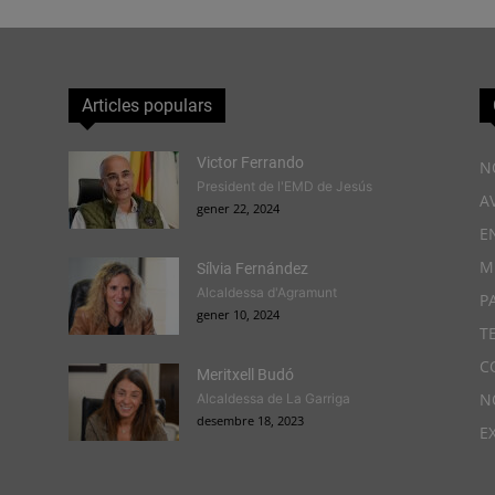
Articles populars
Victor Ferrando
N
President de l'EMD de Jesús
A
gener 22, 2024
E
M
Sílvia Fernández
Alcaldessa d'Agramunt
P
gener 10, 2024
T
C
Meritxell Budó
N
Alcaldessa de La Garriga
desembre 18, 2023
E