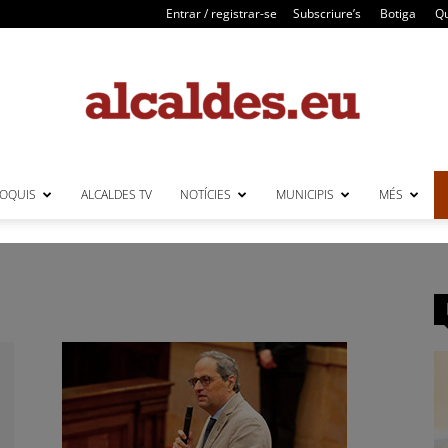
Entrar / registrar-se
Subscriure’s
Botiga
Qu
LOQUIS
ALCALDES TV
NOTÍCIES
MUNICIPIS
MÉS
Alcaldes