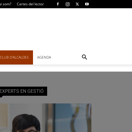
i som?
Cartes del lector
CLUB D’ALCALDES
AGENDA
EXPERTS EN GESTIÓ