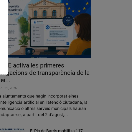
a UE activa les primeres
bligacions de transparència de la
lei...
liol 31, 2026
s ajuntaments que hagin incorporat eines
intel·ligència artificial en l'atenció ciutadana, la
municació o altres serveis municipals hauran
adaptar-se, a partir del 2 d'agost,...
El Pla de Barris mobilitza 117