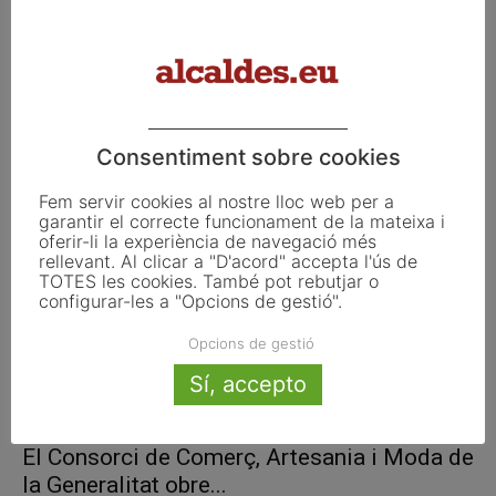
S’obre el període de presentació de
propostes de millora per Tordera...
Consentiment sobre cookies
octubre 27, 2021
Fem servir cookies al nostre lloc web per a
garantir el correcte funcionament de la mateixa i
oferir-li la experiència de navegació més
rellevant. Al clicar a "D'acord" accepta l'ús de
TOTES les cookies. També pot rebutjar o
configurar-les a "Opcions de gestió".
Opcions de gestió
Sí, accepto
El Consorci de Comerç, Artesania i Moda de
la Generalitat obre...