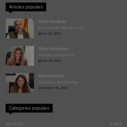
Articles populars
Victor Ferrando
President de l'EMD de Jesús
gener 22, 2024
Sílvia Fernández
Alcaldessa d'Agramunt
gener 10, 2024
Meritxell Budó
Alcaldessa de La Garriga
desembre 18, 2023
Categories populars
NOTÍCIES
21852