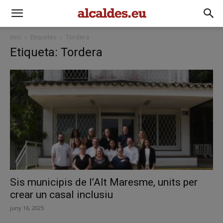
Inici
Etiquetes
Tordera
Etiqueta: Tordera
Sis municipis de l’Alt Maresme, units per
crear un casal inclusiu
juny 16, 2025