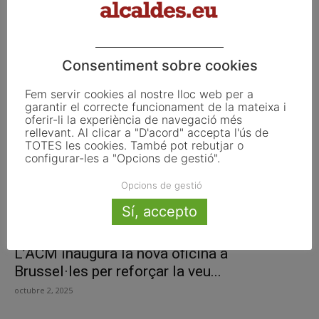
Els alcaldes es reuneixen a Brussel·les per
mostrar com el lideratge...
Consentiment sobre cookies
octubre 17, 2025
Fem servir cookies al nostre lloc web per a
garantir el correcte funcionament de la mateixa i
oferir-li la experiència de navegació més
rellevant. Al clicar a "D'acord" accepta l'ús de
TOTES les cookies. També pot rebutjar o
configurar-les a "Opcions de gestió".
Opcions de gestió
Sí, accepto
L’ACM inaugura la nova oficina a
Brussel·les per reforçar la veu...
octubre 2, 2025