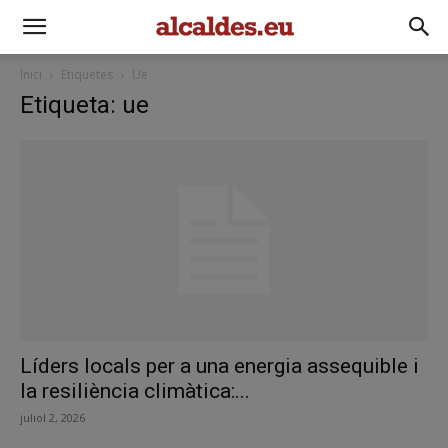
Inici
Etiquetes
Ue
Etiqueta: ue
Líders locals per a una energia assequible i
la resiliència climàtica:...
juliol 2, 2026