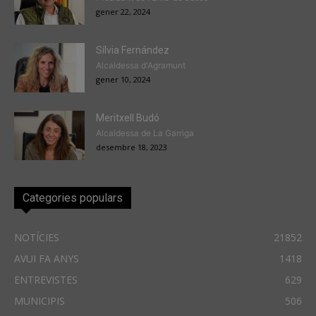
gener 22, 2024
Sílvia Fernández
Alcaldessa d'Agramunt
gener 10, 2024
Meritxell Budó
Alcaldessa de La Garriga
desembre 18, 2023
Categories populars
NOTÍCIES
21852
AVUI FA ANYS
1418
ENTREVISTES
629
MUNICIPIS
506