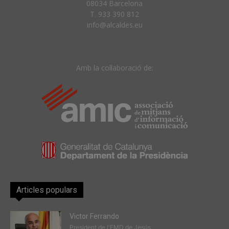
08034 Barcelona
T. 933 390 812
info@alcaldes.eu
Amb la col·laboració de:
Articles populars
Victor Ferrando
President de l'EMD de Jesús