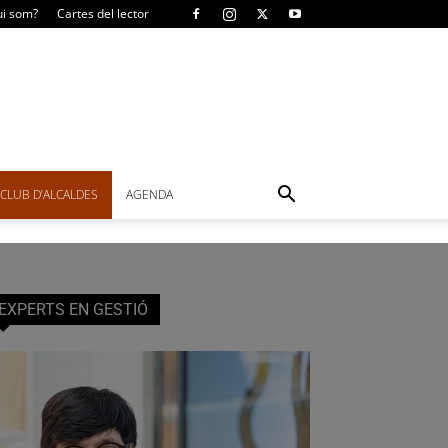
i som?
Cartes del lector
CLUB D’ALCALDES
AGENDA
EXPERTS EN GESTIÓ