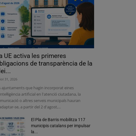
a UE activa les primeres
bligacions de transparència de la
lei...
liol 31, 2026
s ajuntaments que hagin incorporat eines
intel·ligència artificial en l'atenció ciutadana, la
municació o altres serveis municipals hauran
adaptar-se, a partir del 2 d'agost,...
El Pla de Barris mobilitza 117
municipis catalans per impulsar
la...