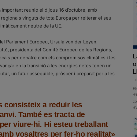
 important reunió el dijous 16 d’octubre, amb
s regionals vinguts de tota Europa per reiterar el seu
limàticament neutre de la UE.
del Parlament Europeu, Ursula von der Leyen,
üttő, presidenta del Comitè Europeu de les Regions,
L
locals per debatre com els compromisos climàtics i les
o
vançar en la transició a les energies netes tenen un
L
utur, un futur assequible, pròsper i preparat per a les
ju
El
d'
co
 consisteix a reduir les
d'
canvi. També es tracta de
er viure-hi. Hi esteu treballant
amb vosaltres per fer-ho realitat»