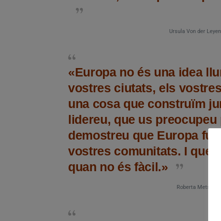
Ursula Von der Leyen
«Europa no és una idea ll
vostres ciutats, els vostre
una cosa que construïm ju
lidereu, que us preocupeu 
demostreu que Europa func
vostres comunitats. I que co
quan no és fàcil.»
Roberta Metsola, 