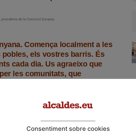
, presidenta de la Comissió Europea.
unyana. Comença localment a les
s pobles, els vostres barris. És
nts cada dia. Us agraeixo que
per les comunitats, que
iona quan és a prop de les
ntinueu la vostra feina, fins i tot
presidenta del Parlament Europeu
Consentiment sobre cookies