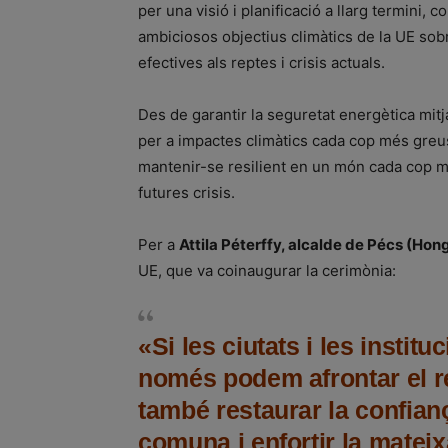
per una visió i planificació a llarg termin
ambiciosos objectius climàtics de la UE sob
efectives als reptes i crisis actuals.
Des de garantir la seguretat energètica mitja
per a impactes climàtics cada cop més greus,
mantenir-se resilient en un món cada cop mé
futures crisis.
Per a
Attila Péterffy, alcalde de Pécs (Hong
UE, que va coinaugurar la cerimònia:
«Si les ciutats i les insti
només podem afrontar el re
també restaurar la confian
comuna i enfortir la matei