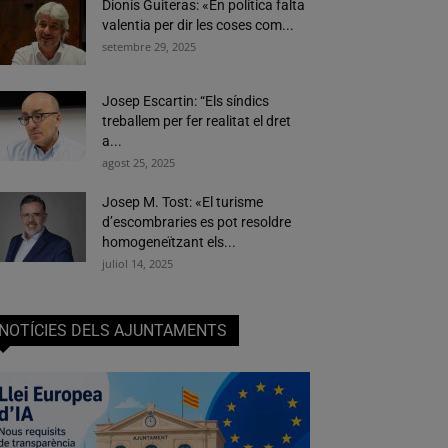
Dionís Guiteras: «En política falta
valentia per dir les coses com...
setembre 29, 2025
Josep Escartin: “Els síndics
treballem per fer realitat el dret
a...
agost 25, 2025
Josep M. Tost: «El turisme
d’escombraries es pot resoldre
homogeneïtzant els...
juliol 14, 2025
NOTÍCIES DELS AJUNTAMENTS