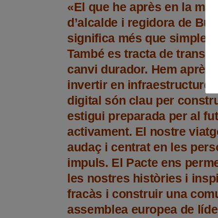
«El que he après en la mev
d’alcalde i regidora de Bud
significa més que simpleme
També es tracta de transfo
canvi durador. Hem après 
invertir en infraestructure
digital són clau per const
estigui preparada per al fu
activament. El nostre viatg
audaç i centrat en les pers
impuls. El Pacte ens perm
les nostres històries i insp
fracàs i construir una com
assemblea europea de líder