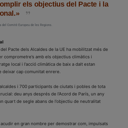
plir els objectius del Pacte i la
ional.»
a del Comitè Europeu de les Regions.
al
a del Pacte dels Alcaldes de la UE ha mobilitzat més de
er comprometre’s amb els objectius climàtics i
tge local i l’acció climàtica de baix a dalt estan
e deixar cap comunitat enrere.
caldes i 700 participants de ciutats i pobles de tota
crucial: deu anys després de l’Acord de París, un any
 quart de segle abans de l’objectiu de neutralitat
van acudir en gran nombre per demostrar com, impulsats