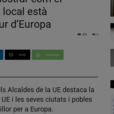
 local està
tur d’Europa
203
0
Email
WhatsApp
ls Alcaldes de la UE destaca la
a UE i les seves ciutats i pobles
llor per a Europa.