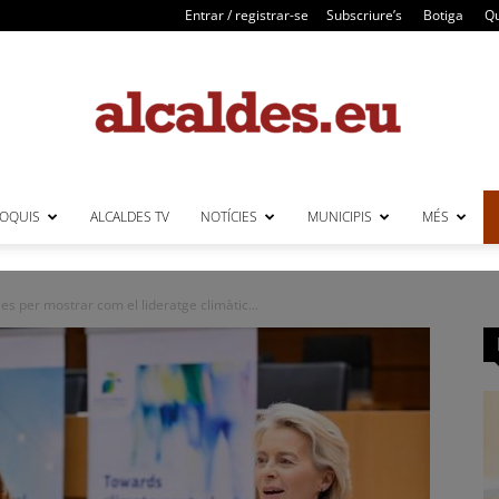
Entrar / registrar-se
Subscriure’s
Botiga
Qu
LOQUIS
ALCALDES TV
NOTÍCIES
MUNICIPIS
MÉS
Alcaldes
les per mostrar com el lideratge climàtic...