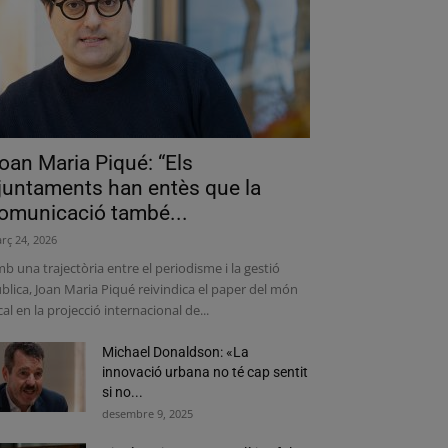
oan Maria Piqué: “Els
juntaments han entès que la
omunicació també...
rç 24, 2026
b una trajectòria entre el periodisme i la gestió
blica, Joan Maria Piqué reivindica el paper del món
cal en la projecció internacional de...
Michael Donaldson: «La
innovació urbana no té cap sentit
si no...
desembre 9, 2025