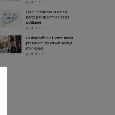
juliol 31, 2026
Els ajuntaments, cridats a
participar en el mapa de les
polítiques...
juliol 23, 2026
La dependència i l’envelliment
pressionen els serveis socials
municipals
juliol 20, 2026