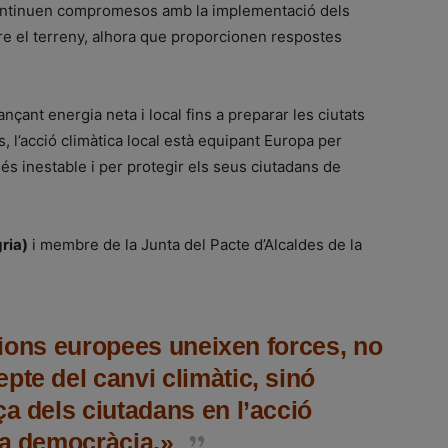
i, continuen compromesos amb la implementació dels
re el terreny, alhora que proporcionen respostes
nçant energia neta i local fins a preparar les ciutats
 l’acció climàtica local està equipant Europa per
s inestable i per protegir els seus ciutadans de
ria)
i membre de la Junta del Pacte d’Alcaldes de la
tucions europees uneixen forces, no
pte del canvi climàtic, sinó
ça dels ciutadans en l’acció
xa democràcia.»