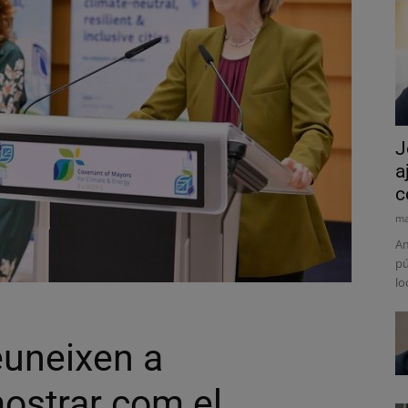
J
a
c
ma
Am
pú
lo
euneixen a
mostrar com el