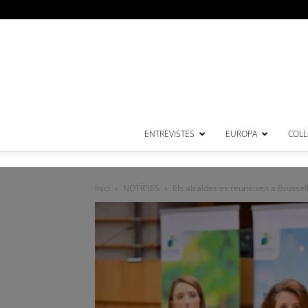
ENTREVISTES
EUROPA
COL·
Inici
NOTÍCIES
Els alcaldes es reuneixen a Brussel·