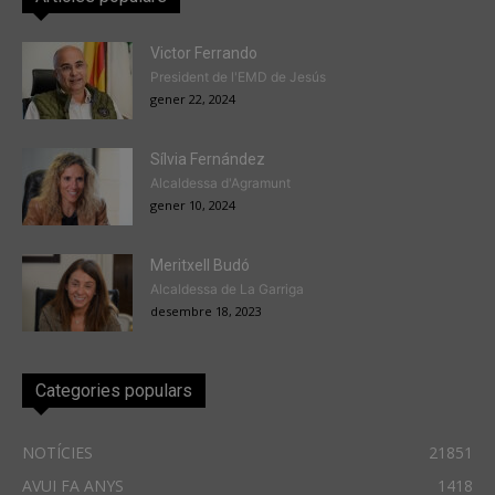
Victor Ferrando
President de l'EMD de Jesús
gener 22, 2024
Sílvia Fernández
Alcaldessa d'Agramunt
gener 10, 2024
Meritxell Budó
Alcaldessa de La Garriga
desembre 18, 2023
Categories populars
NOTÍCIES
21851
AVUI FA ANYS
1418