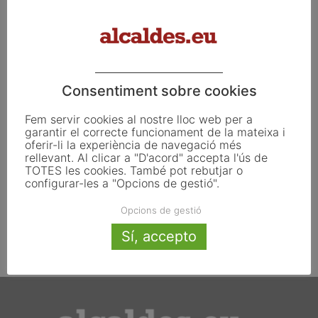
el Fons de Transició...
desembre 16, 2022
Consentiment sobre cookies
Fem servir cookies al nostre lloc web per a
garantir el correcte funcionament de la mateixa i
oferir-li la experiència de navegació més
rellevant. Al clicar a "D'acord" accepta l'ús de
TOTES les cookies. També pot rebutjar o
configurar-les a "Opcions de gestió".
6 de maig del 2013
Opcions de gestió
maig 6, 2013
Sí, accepto