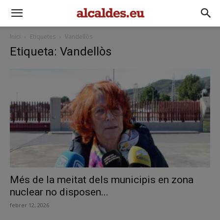
Inici
Etiquetes
Vandellòs
Etiqueta: Vandellòs
Més de la meitat dels municipis en zona
nuclear no disposen...
febrer 12, 2026