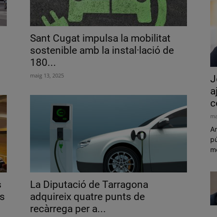
Sant Cugat impulsa la mobilitat
sostenible amb la instal·lació de
180...
maig 13, 2025
J
a
c
ma
Am
pú
mó
s
La Diputació de Tarragona
s
adquireix quatre punts de
recàrrega per a...