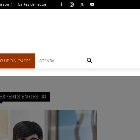
i som?
Cartes del lector
CLUB D’ALCALDES
AGENDA
EXPERTS EN GESTIÓ