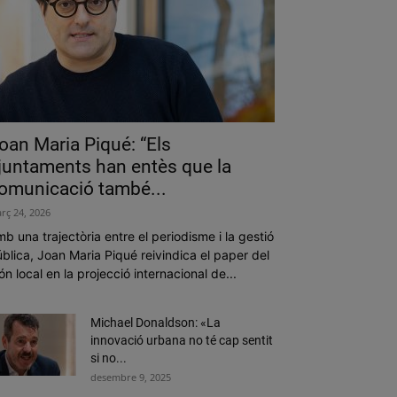
oan Maria Piqué: “Els
juntaments han entès que la
omunicació també...
rç 24, 2026
b una trajectòria entre el periodisme i la gestió
blica, Joan Maria Piqué reivindica el paper del
n local en la projecció internacional de...
Michael Donaldson: «La
innovació urbana no té cap sentit
si no...
desembre 9, 2025