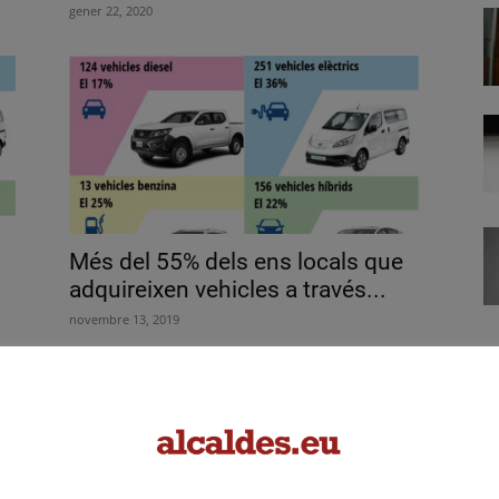
gener 22, 2020
Més del 55% dels ens locals que
adquireixen vehicles a través...
novembre 13, 2019