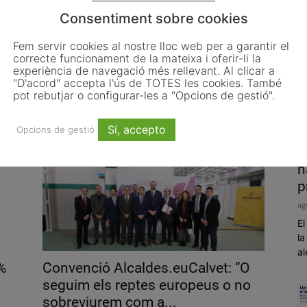
Consentiment sobre cookies
Fem servir cookies al nostre lloc web per a garantir el
correcte funcionament de la mateixa i oferir-li la
Sant Boi acollirà una prova pilot
experiència de navegació més rellevant. Al clicar a
per incorporar bateries d’hidrogen
"D'acord" accepta l'ús de TOTES les cookies. També
als...
pot rebutjar o configurar-les a "Opcions de gestió".
octubre 30, 2019
Sí, accepto
Opcions de gestió
P
h
p
ag
El
la
al
%
Convenció Alcaldes.euCalvet: “O
seguim els reptes europeus o no
sobreviurem com a...