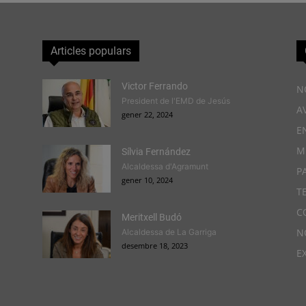
Articles populars
Victor Ferrando
N
President de l'EMD de Jesús
A
gener 22, 2024
E
M
Sílvia Fernández
Alcaldessa d'Agramunt
P
gener 10, 2024
T
C
Meritxell Budó
N
Alcaldessa de La Garriga
desembre 18, 2023
E