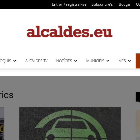
Entrar / registrar-se
Subscriure’s
Botiga
Qu
LOQUIS
ALCALDES TV
NOTÍCIES
MUNICIPIS
MÉS
Alcaldes
rics