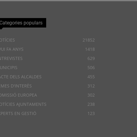
Categories populars
OTÍCIES
21852
VUI FA ANYS
1418
NTREVISTES
629
UNICIPIS
506
ACTE DELS ALCALDES
455
EMES D'INTERÈS
312
OMISSIÓ EUROPEA
302
OTÍCIES AJUNTAMENTS
238
XPERTS EN GESTIÓ
123