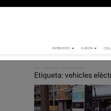
ENTREVISTES
EUROPA
COL·
Inici
Etiquetes
Vehicles elèctrics
Etiqueta: vehicles elèct