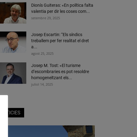
Dionís Guiteras: «En política falta
valentia per dir les coses com...
setembre 29, 2025
Josep Escartin: “Els síndics
treballem per fer realitat el dret
a...
agost 25, 2025
Josep M. Tost: «El turisme
d’escombraries es pot resoldre
homogeneïtzant els...
juliol 14, 2025
NOTICIES