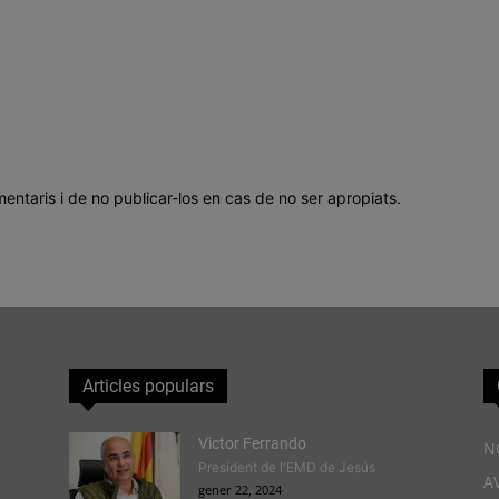
mentaris i de no publicar-los en cas de no ser apropiats.
Articles populars
Victor Ferrando
N
President de l'EMD de Jesús
A
gener 22, 2024