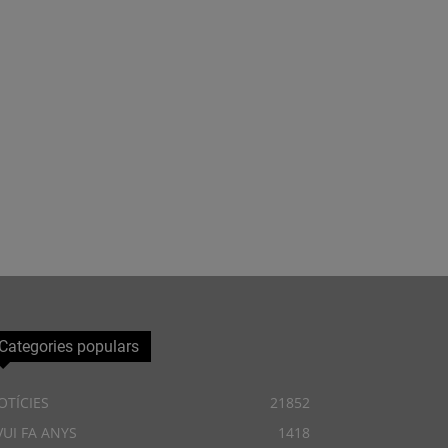
Categories populars
OTÍCIES
21852
VUI FA ANYS
1418