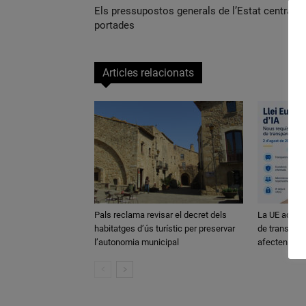
Els pressupostos generals de l’Estat centra le
portades
Articles relacionats
Pals reclama revisar el decret dels
La UE activa
habitatges d’ús turístic per preservar
de transparè
l’autonomia municipal
afecten els