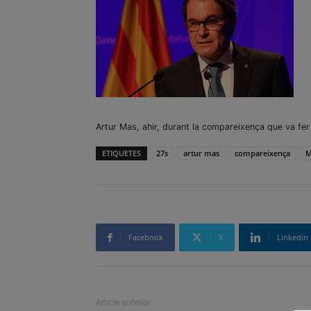
Artur Mas, ahir, durant la compareixença que va fer 
ETIQUETES
27s
artur mas
compareixença
M
Facebook
X
Linkedin
Article anterior