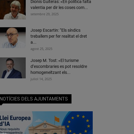
Dionís Guiteras: «En política falta
valentia per dir les coses com...
setembre 29, 2025
Josep Escartin: “Els síndics
treballem per fer realitat el dret
a...
agost 25, 2025
Josep M. Tost: «El turisme
d’escombraries es pot resoldre
homogeneïtzant els...
juliol 14, 2025
NOTÍCIES DELS AJUNTAMENTS