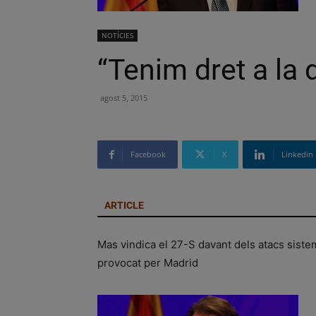
NOTÍCIES
“Tenim dret a la 
agost 5, 2015
Facebook
X
Linkedin
ARTICLE
Mas vindica el 27-S davant dels atacs sistemà
provocat per Madrid