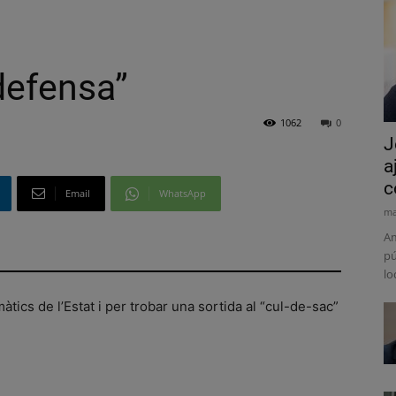
defensa”
1062
0
J
a
c
Email
WhatsApp
ma
Am
pú
lo
tics de l’Estat i per trobar una sortida al “cul-de-sac”