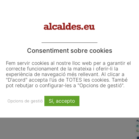
s
La ciutadania demana plebiscit
Consentiment sobre cookies
L
Fem servir cookies al nostre lloc web per a garantir el
o
correcte funcionament de la mateixa i oferir-li la
L
experiència de navegació més rellevant. Al clicar a
"D'acord" accepta l'ús de TOTES les cookies. També
ju
pot rebutjar o configurar-les a "Opcions de gestió".
El
d'
 les primeres obligacions
El Pla de Barris mobilitza 117
Sí, accepto
Opcions de gestió
co
ncia de la Llei d’IA que
municipis catalans per impulsar la
d'
 ajuntaments
regeneració urbana