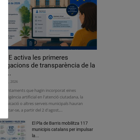
a UE activa les primeres
bligacions de transparència de la
lei...
liol 31, 2026
s ajuntaments que hagin incorporat eines
intel·ligència artificial en l'atenció ciutadana, la
municació o altres serveis municipals hauran
adaptar-se, a partir del 2 d'agost,...
El Pla de Barris mobilitza 117
municipis catalans per impulsar
la...