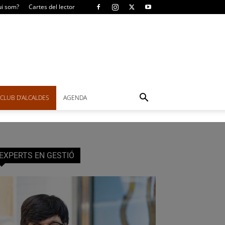
i som?
Cartes del lector
CLUB D’ALCALDES
AGENDA
EXPERTS EN GESTIÓ