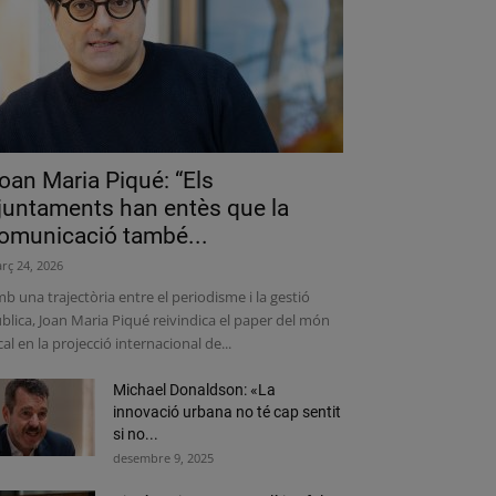
oan Maria Piqué: “Els
juntaments han entès que la
omunicació també...
rç 24, 2026
b una trajectòria entre el periodisme i la gestió
blica, Joan Maria Piqué reivindica el paper del món
cal en la projecció internacional de...
Michael Donaldson: «La
innovació urbana no té cap sentit
si no...
desembre 9, 2025