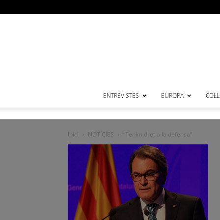
ENTREVISTES
EUROPA
COL·
Inici
NOTÍCIES
“Tenim dret a la defensa”