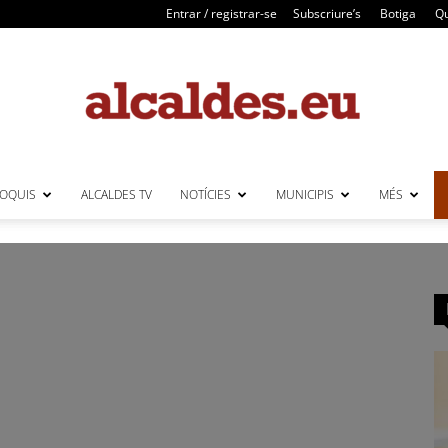
Entrar / registrar-se
Subscriure’s
Botiga
Qu
LOQUIS
ALCALDES TV
NOTÍCIES
MUNICIPIS
MÉS
Alcaldes