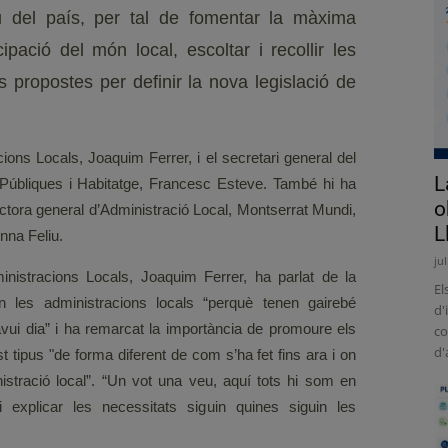
u del país, per tal de fomentar la màxima
cipació del món local, escoltar i recollir les
s propostes per definir la nova legislació de
acions Locals, Joaquim Ferrer, i el secretari general del
L
Públiques i Habitatge, Francesc Esteve. També hi ha
o
rectora general d’Administració Local, Montserrat Mundi,
L
 Anna Feliu.
ju
ministracions Locals, Joaquim Ferrer, ha parlat de la
El
xen les administracions locals “perquè tenen gairebé
d'
’avui dia” i ha remarcat la importància de promoure els
co
d'
t tipus "de forma diferent de com s’ha fet fins ara i on
nistració local”. “Un vot una veu, aquí tots hi som en
 explicar les necessitats siguin quines siguin les