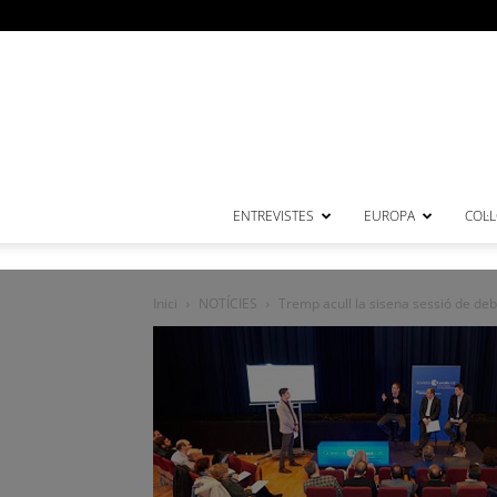
ENTREVISTES
EUROPA
COL·
Inici
NOTÍCIES
Tremp acull la sisena sessió de deba