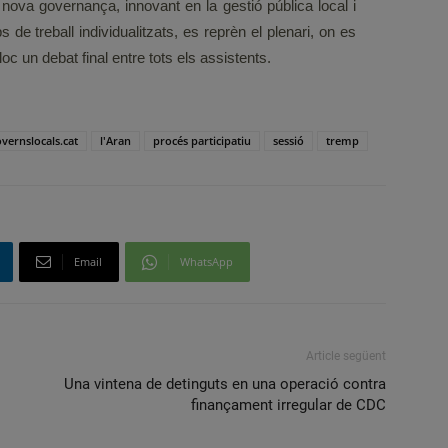
nova governança, innovant en la gestió pública local i
 de treball individualitzats, es reprèn el plenari, on es
oc un debat final entre tots els assistents.
vernslocals.cat
l'Aran
procés participatiu
sessió
tremp
Email
WhatsApp
Article següent
Una vintena de detinguts en una operació contra
finançament irregular de CDC