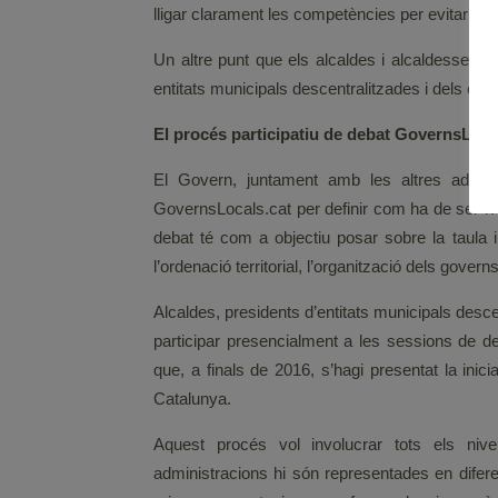
lligar clarament les competències per evitar dupl
Un altre punt que els alcaldes i alcaldesses ha
entitats municipals descentralitzades i dels co
El procés participatiu de debat GovernsLoca
El Govern, juntament amb les altres admin
GovernsLocals.cat per definir com ha de ser l’A
debat té com a objectiu posar sobre la taula i
l’ordenació territorial, l’organització dels govern
Alcaldes, presidents d’entitats municipals desc
participar presencialment a les sessions de deb
que, a finals de 2016, s’hagi presentat la inici
Catalunya.
Aquest procés vol involucrar tots els nive
administracions hi són representades en difere