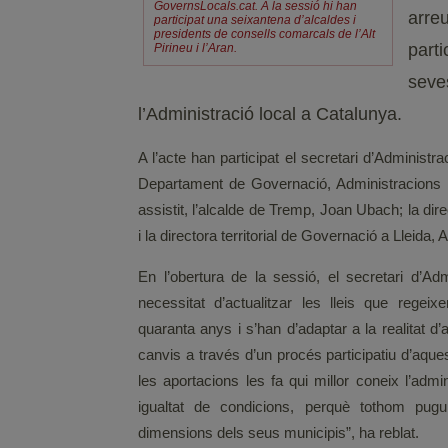
GovernsLocals.cat. A la sessió hi han
arre
participat una seixantena d’alcaldes i
presidents de consells comarcals de l’Alt
parti
Pirineu i l’Aran.
seve
l’Administració local a Catalunya.
A l’acte han participat el secretari d’Administr
Departament de Governació, Administracions 
assistit, l’alcalde de Tremp, Joan Ubach; la di
i la directora territorial de Governació a Lleida,
En l’obertura de la sessió, el secretari d’Ad
necessitat d’actualitzar les lleis que regei
quaranta anys i s’han d’adaptar a la realitat d
canvis a través d’un procés participatiu d’aques
les aportacions les fa qui millor coneix l’admi
igualtat de condicions, perquè tothom pugui
dimensions dels seus municipis”, ha reblat.