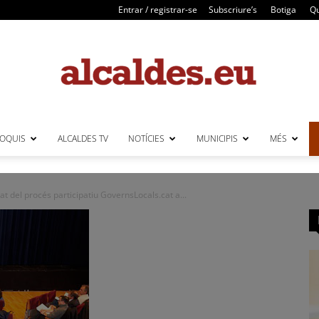
Entrar / registrar-se
Subscriure’s
Botiga
Qu
LOQUIS
ALCALDES TV
NOTÍCIES
MUNICIPIS
MÉS
Alcaldes
t del procés participatiu GovernsLocals.cat a...