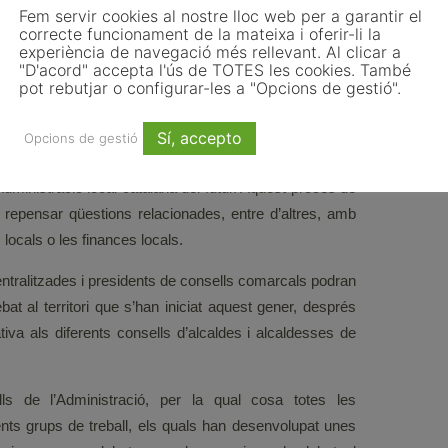
icitats; i l’allargament a 5 anys dels mandats.
Fem servir cookies al nostre lloc web per a garantir el
correcte funcionament de la mateixa i oferir-li la
experiència de navegació més rellevant. Al clicar a
n posat sobre la taula ha estat la reivindicació de les
"D'acord" accepta l'ús de TOTES les cookies. També
nsells comarcals com a ens vitals.
pot rebutjar o configurar-les a "Opcions de gestió".
ls.cat
Sí, accepto
Opcions de gestió
istracions, ha posat en marxa el procés de debat
dministració local catalana del futur. Aquest procés de
 repensar qüestions relacionades, entre d’altres, amb
s locals o les finances locals.
entralitzades i presidents de consells comarcals podran
at al territori que s’han iniciat aquest gener, després
ativa als diferents consells d’alcaldes i alcaldesses de
lls de l’Administració, per la qual cosa totes les
nts grups de treball, els quals han desenvolupat unes