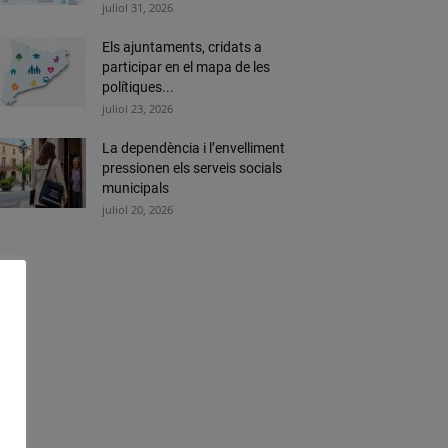
juliol 31, 2026
Els ajuntaments, cridats a
participar en el mapa de les
polítiques...
juliol 23, 2026
La dependència i l’envelliment
pressionen els serveis socials
municipals
juliol 20, 2026