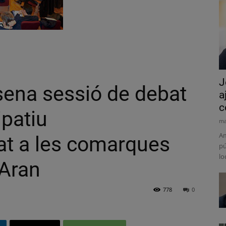
J
isena sessió de debat
a
c
ipatiu
ma
Am
at a les comarques
pú
lo
l’Aran
778
0