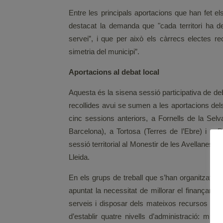
Entre les principals aportacions que han fet el
destacat la demanda que "cada territori ha d
servei”, i que per això els càrrecs electes r
simetria del municipi”.
Aportacions al debat local
Aquesta és la sisena sessió participativa de de
recollides avui se sumen a les aportacions dels
cinc sessions anteriors, a Fornells de la Se
Barcelona), a Tortosa (Terres de l’Ebre) i a
sessió territorial al Monestir de les Avellanes
Lleida.
En els grups de treball que s’han organitzat e
apuntat la necessitat de millorar el finançamen
serveis i disposar dels mateixos recursos inde
d’establir quatre nivells d’administració: muni