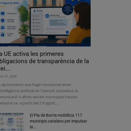
a UE activa les primeres
bligacions de transparència de la
lei...
liol 31, 2026
s ajuntaments que hagin incorporat eines
intel·ligència artificial en l'atenció ciutadana, la
municació o altres serveis municipals hauran
adaptar-se, a partir del 2 d'agost,...
El Pla de Barris mobilitza 117
municipis catalans per impulsar
la...