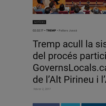
NOTÍCIES
02.02.17
– TREMP
• Pallars Jussà
Tremp acull la s
del procés partic
GovernsLocals.c
de l’Alt Pirineu i 
febrer 2, 2017