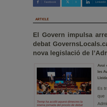
Facebook
X
Linkedin
ARTICLE
El Govern impulsa arr
debat GovernsLocals.cat
nova legislació de l’Ad
Avui 
les A
Lleid
Es tr
que
Tremp ha acollit aquest dimecres la
Admi
sisena jornada del procés de debat