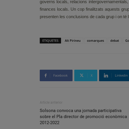
governs locals, relacions intergovernamentals, 
finances locals. Un cop finalitzats aquests grups
presenten les conclusions de cada grup i on té ll
ETIQUETES
Alt Pirineu
comarques
debat
Go
Facebook
X
Linkedin
Article anterior
Solsona convoca una jornada participativa
sobre el Pla director de promoció econòmica
2012-2022