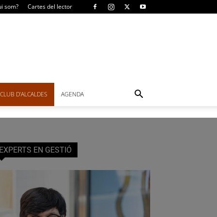
i som?
Cartes del lector
CLUB D’ALCALDES
AGENDA
EXPERTS EN GESTIÓ