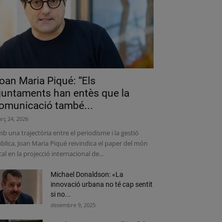
oan Maria Piqué: “Els
juntaments han entès que la
omunicació també...
rç 24, 2026
b una trajectòria entre el periodisme i la gestió
blica, Joan Maria Piqué reivindica el paper del món
cal en la projecció internacional de...
Michael Donaldson: «La
innovació urbana no té cap sentit
si no...
desembre 9, 2025