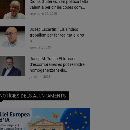
Dionís Guiteras: «En política falta
valentia per dir les coses com...
setembre 29, 2025
Josep Escartin: “Els síndics
treballem per fer realitat el dret
a...
agost 25, 2025
Josep M. Tost: «El turisme
d’escombraries es pot resoldre
homogeneïtzant els...
juliol 14, 2025
NOTÍCIES DELS AJUNTAMENTS