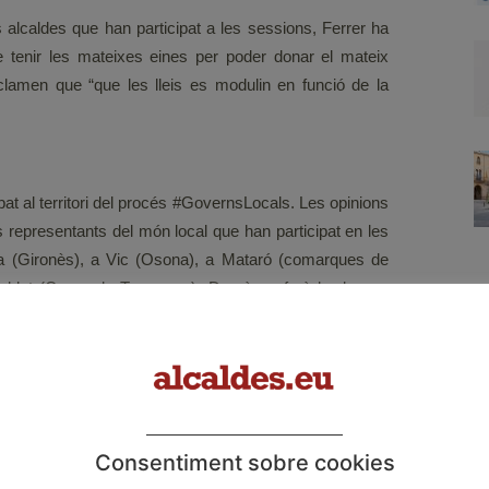
s alcaldes que han participat a les sessions, Ferrer ha
e tenir les mateixes eines per poder donar el mateix
eclamen que “que les lleis es modulin en funció de la
bat al territori del procés #GovernsLocals. Les opinions
 representants del món local que han participat en les
lva (Gironès), a Vic (Osona), a Mataró (comarques de
 Poblet (Camp de Tarragona). Demà es farà la darrera
, a la Noguera, amb càrrecs electes de les comarques de
n aquesta sessió, els alcaldes i alcaldesses també han
t local, que permeti als ens locals oferir els mateixos
pendentment de la mida dels municipis; la possibilitat
Consentiment sobre cookies
cipi, comarca, vegueria i Generalitat; la necessitat de