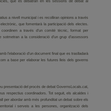
ncies, que es debatran en les sessions de debat al
ius a nivell municipal i es recolliran opinions a través
lectrònic, que fomentarà la participació dels electes.
 coordinen a través d’un comitè tècnic, format per
se sotmetran a la consideració d’un grup d’assessors
amb l’elaboració d’un document final que es traslladarà
om a base per elaborar les futures lleis dels governs
eu presentació del procés de debat GovernsLocals.cat,
us respectius coordinadors. Tot seguit, els alcaldes i
all per abordar amb més profunditat un debat sobre els
rritorial i serveis a les persones, organització dels