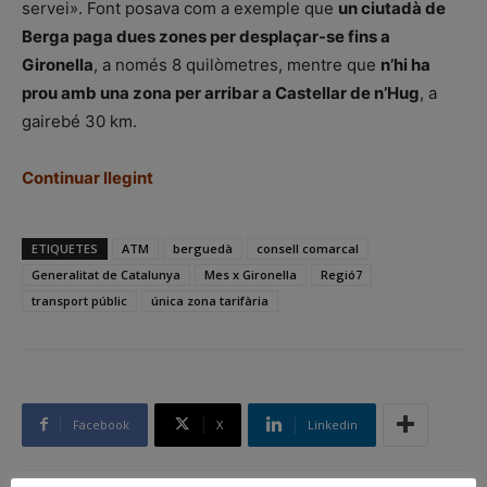
servei». Font posava com a exemple que
un ciutadà de
Berga paga dues zones per desplaçar-se fins a
Gironella
, a només 8 quilòmetres, mentre que
n’hi ha
prou amb una zona per arribar a Castellar de n’Hug
, a
gairebé 30 km.
Continuar llegint
ETIQUETES
ATM
berguedà
consell comarcal
Generalitat de Catalunya
Mes x Gironella
Regió7
transport públic
única zona tarifària
Facebook
X
Linkedin