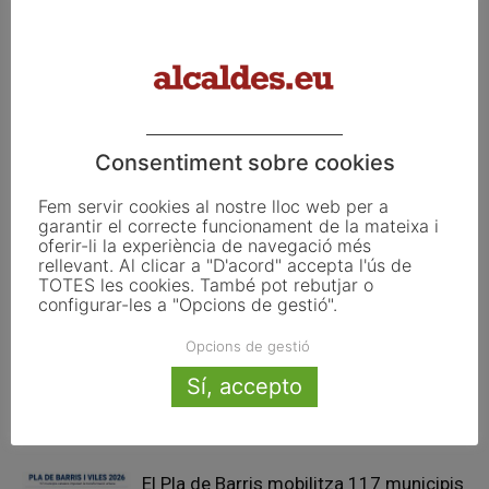
Article anterior
Article següent
13 de novembre del 2025
La Diputació de Barcelona
impulsa la participació dels
ens locals en projectes
d’habitatge d’abast europeu
Consentiment sobre cookies
Fem servir cookies al nostre lloc web per a
Articles relacionats
garantir el correcte funcionament de la mateixa i
oferir-li la experiència de navegació més
rellevant. Al clicar a "D'acord" accepta l'ús de
Pals reclama revisar el decret dels
TOTES les cookies. També pot rebutjar o
habitatges d’ús turístic per preservar
configurar-les a "Opcions de gestió".
l’autonomia municipal
Opcions de gestió
La UE activa les primeres obligacions
Sí, accepto
de transparència de la Llei d’IA que
afecten els ajuntaments
El Pla de Barris mobilitza 117 municipis