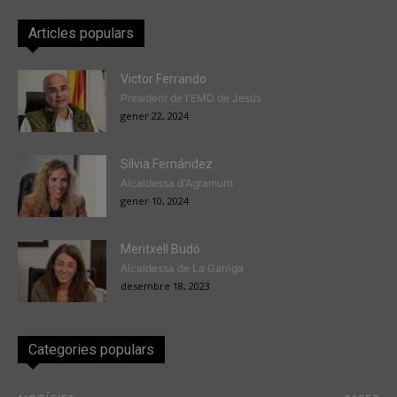
Articles populars
Victor Ferrando
President de l'EMD de Jesús
gener 22, 2024
Sílvia Fernández
Alcaldessa d'Agramunt
gener 10, 2024
Meritxell Budó
Alcaldessa de La Garriga
desembre 18, 2023
Categories populars