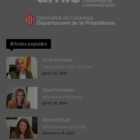
Articles populars
Victor Ferrando
President de l'EMD de Jesús
gener 22, 2024
Sílvia Fernández
Alcaldessa d'Agramunt
gener 10, 2024
Meritxell Budó
Alcaldessa de La Garriga
desembre 18, 2023