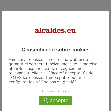
Consentiment sobre cookies
Deseu el meu nom, el meu correu electrònic i el lloc web en
aquest navegador per a la propera vegada que ho faci.
Fem servir cookies al nostre lloc web per a
garantir el correcte funcionament de la mateixa i
oferir-li la experiència de navegació més
rellevant. Al clicar a "D'acord" accepta l'ús de
TOTES les cookies. També pot rebutjar o
configurar-les a "Opcions de gestió".
Opcions de gestió
Sí, accepto
Alcaldes.eu es reserva el dret de revisar els comentaris i de no