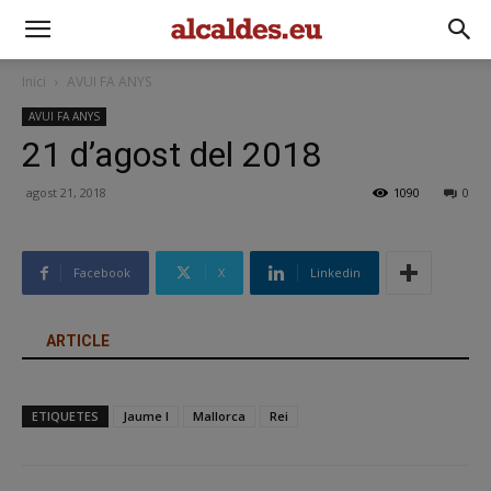
Inici
AVUI FA ANYS
AVUI FA ANYS
21 d’agost del 2018
agost 21, 2018
1090
0
Facebook
X
Linkedin
ARTICLE
ETIQUETES
Jaume I
Mallorca
Rei