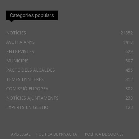
Categories populars
NOTÍCIES
21852
AVUI FA ANYS
1418
ENTREVISTES
629
MUNICIPIS
507
PACTE DELS ALCALDES
455
TEMES D'INTERÈS
312
COMISSIÓ EUROPEA
302
NOTÍCIES AJUNTAMENTS
238
EXPERTS EN GESTIÓ
123
AVÍS LEGAL
POLÍTICA DE PRIVACITAT
POLÍTICA DE COOKIES