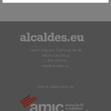
publicar-los en cas de no ser apropiats.
Carrer Francesc Carbonell 46-48
08034 Barcelona
T. 933 390 812
info@alcaldes.eu
Amb la col·laboració de: