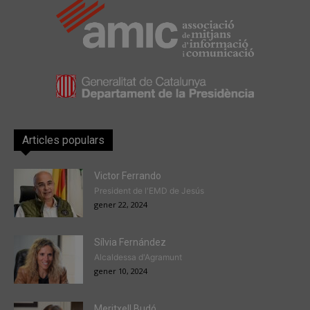
Articles populars
Victor Ferrando
President de l'EMD de Jesús
gener 22, 2024
Sílvia Fernández
Alcaldessa d'Agramunt
gener 10, 2024
Meritxell Budó