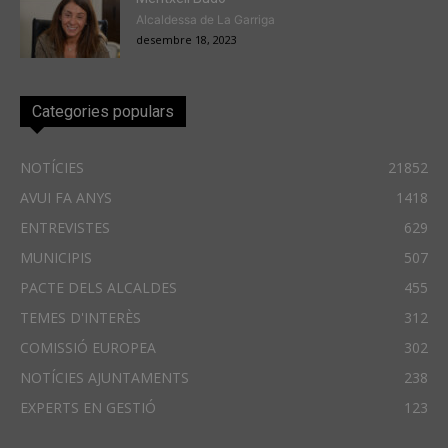
Alcaldessa de La Garriga
desembre 18, 2023
Categories populars
NOTÍCIES
21852
AVUI FA ANYS
1418
ENTREVISTES
629
MUNICIPIS
507
PACTE DELS ALCALDES
455
TEMES D'INTERÈS
312
COMISSIÓ EUROPEA
302
NOTÍCIES AJUNTAMENTS
238
EXPERTS EN GESTIÓ
123