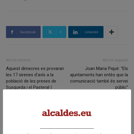
Facebook
X
Linkedin
Article anterior
Article següent
Aquest dimecres es provaran
Joan Maria Piqué: “Els
les 17 sirenes d’avís a la
ajuntaments han entès que la
població de les preses de
comunicació també és servei
Susqueda i el Pasteral I
públic”
Articles relacionats
7 d’agost del 2026