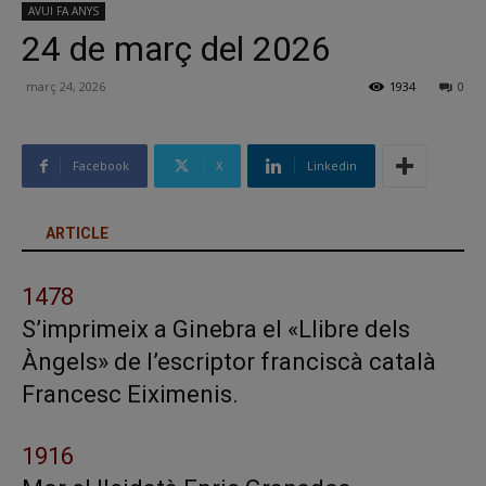
AVUI FA ANYS
24 de març del 2026
març 24, 2026
1934
0
Facebook
X
Linkedin
ARTICLE
1478
S’imprimeix a Ginebra el «Llibre dels
Àngels» de l’escriptor franciscà català
Francesc Eiximenis.
1916