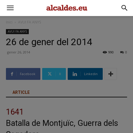
Inici
AVUI FA ANYS
AVUI FA ANYS
26 de gener del 2014
gener 26, 2014
990
0
Facebook
X
Linkedin
ARTICLE
1641
Batalla de Montjuïc, Guerra dels