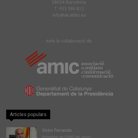
08034 Barcelona
T. 933 390 812
info@alcaldes.eu
Amb la col·laboració de:
Articles populars
Victor Ferrando
President de l'EMD de Jesús