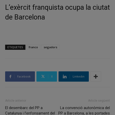
L’exèrcit franquista ocupa la ciutat
de Barcelona
ETIQUETES
franco
segadors
Facebook
X
Linkedin
Article anterior
Article següent
El desembarc del PP a
La convenció autonòmica del
Catalunya i l’enfonsament del
PP a Barcelona, a les portades