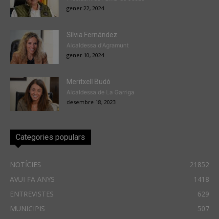
gener 22, 2024
Sílvia Fernández
Alcaldessa d'Agramunt
gener 10, 2024
Meritxell Budó
Alcaldessa de La Garriga
desembre 18, 2023
Categories populars
NOTÍCIES
21852
AVUI FA ANYS
1418
ENTREVISTES
629
MUNICIPIS
507