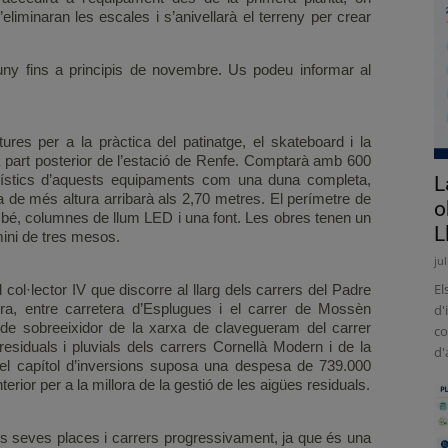
liminaran les escales i s’anivellarà el terreny per crear
ny fins a principis de novembre. Us podeu informar al
res per a la pràctica del patinatge, el skateboard i la
 la part posterior de l’estació de Renfe. Comptarà amb 600
rístics d’aquests equipaments com una duna completa,
L
pa de més altura arribarà als 2,70 metres. El perímetre de
o
també, columnes de llum LED i una font. Les obres tenen un
L
mini de tres mesos.
ju
El
 col·lector IV que discorre al llarg dels carrers del Padre
a, entre carretera d’Esplugues i el carrer de Mossèn
d'
 de sobreeixidor de la xarxa de clavegueram del carrer
co
esiduals i pluvials dels carrers Cornellà Modern i de la
d'
el capítol d’inversions suposa una despesa de 739.000
terior per a la millora de la gestió de les aigües residuals.
es seves places i carrers progressivament, ja que és una