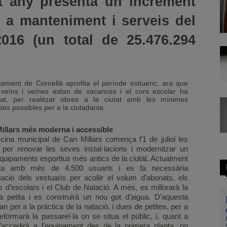
t any presenta un increment
a a manteniment i serveis del
016 (un total de 25.476.294
tament de Cornellà aprofita el període estiuenc, ara que
 veïns i veïnes estan de vacances i el curs escolar ha
itzat, per realitzar obres a la ciutat amb les mínimes
ies possibles per a la ciutadania
illars més moderna i accessible
scina municipal de Can Millars comença l’1 de juliol les
 per renovar les seves instal·lacions i modernitzar un
quipaments esportius més antics de la ciutat. Actualment
ta amb més de 4.500 usuaris i es fa necessària
iació dels vestuaris per acollir el volum d’abonats, els
 d’escolars i el Club de Natació. A més, es millorarà la
na petita i es construirà un nou got d’aigua. D’aquesta
 per a la pràctica de la natació, i dues de petites, per a
formarà la passarel·la on se situa el públic, i, quant a
i s’accedirà a l’equipament des de la primera planta, on