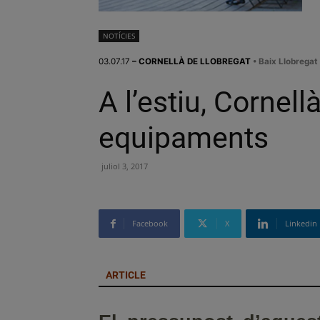
NOTÍCIES
03.07.17
– CORNELLÀ DE LLOBREGAT
• Baix Llobregat
A l’estiu, Cornell
equipaments
juliol 3, 2017
Facebook
X
Linkedin
ARTICLE