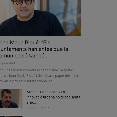
oan Maria Piqué: “Els
juntaments han entès que la
omunicació també...
rç 24, 2026
b una trajectòria entre el periodisme i la gestió
blica, Joan Maria Piqué reivindica el paper del món
cal en la projecció internacional de...
Michael Donaldson: «La
innovació urbana no té cap sentit
si no...
desembre 9, 2025