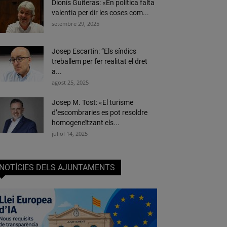
Dionís Guiteras: «En política falta
valentia per dir les coses com...
setembre 29, 2025
Josep Escartin: “Els síndics
treballem per fer realitat el dret
a...
agost 25, 2025
Josep M. Tost: «El turisme
d’escombraries es pot resoldre
homogeneïtzant els...
juliol 14, 2025
NOTÍCIES DELS AJUNTAMENTS