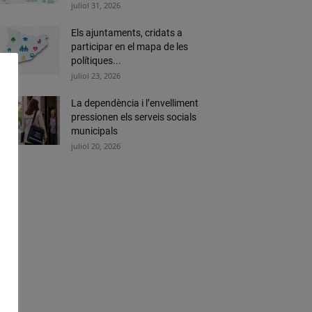
juliol 31, 2026
Els ajuntaments, cridats a
participar en el mapa de les
polítiques...
juliol 23, 2026
La dependència i l’envelliment
pressionen els serveis socials
municipals
juliol 20, 2026