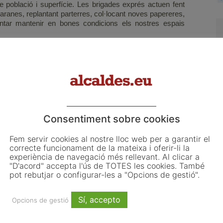
població i superfície. Les brigades exprés actuen fent
 baranes, replantant parterres, col·locant noves papereres,
tentar mantenir en bones condicions els nostres espais
a la fi de juny les obres d’ampliació de l’edifici existent
 i sala polivalent per potenciar activitats esportives i
at en el pla d’inversions dels pressupostos del 2017 amb
rà al pati principal de l’escola (el qual limita amb els
rrils Catalans), mantenint la funcionalitat de la pista de
en l’actualitat.
Consentiment sobre cookies
 a terme les activitats d’educació física de l’escola,
alment acollir la celebració d’actes lúdics i culturals.
Fem servir cookies al nostre lloc web per a garantir el
 pràctica esportiva dels alumnes del centre, que fins ara
correcte funcionament de la mateixa i oferir-li la
ealitzar aquesta activitat a l’aire lliure o en espais no
experiència de navegació més rellevant. Al clicar a
una durada aproximada de set mesos.
"D'acord" accepta l'ús de TOTES les cookies. També
pot rebutjar o configurar-les a "Opcions de gestió".
Cultura
esport
mobilitat
oci
urbanisme
Sí, accepto
Opcions de gestió