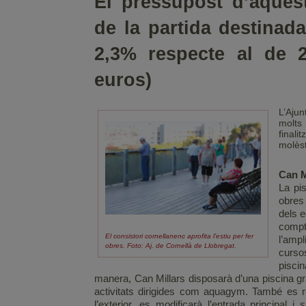
El pressupost d’aques
de la partida destinad
2,3% respecte al de 2
euros)
L’Ajun
molts
final
molèst
Can M
La pi
obres
dels e
comp
El consistori cornellanenc aprofita l’estiu per fer
l’ampl
obres. Foto: Aj. de Cornellà de Llobregat.
cursos
pisci
manera, Can Millars disposarà d’una piscina gran
activitats dirigides com aquagym. També es re
l’exterior, es modificarà l’entrada principal 