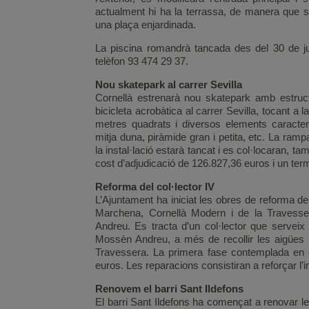
actualment hi ha la terrassa, de manera que s’e
una plaça enjardinada.
La piscina romandrà tancada des del 30 de ju
telèfon 93 474 29 37.
Nou skatepark al carrer Sevilla
Cornellà estrenarà nou skatepark amb estructu
bicicleta acrobàtica al carrer Sevilla, tocant a
metres quadrats i diversos elements caracte
mitja duna, piràmide gran i petita, etc. La ram
la instal·lació estarà tancat i es col·locaran, 
cost d’adjudicació de 126.827,36 euros i un ter
Reforma del col·lector IV
L’Ajuntament ha iniciat les obres de reforma del
Marchena, Cornellà Modern i de la Travesser
Andreu. Es tracta d’un col·lector que serveix
Mossèn Andreu, a més de recollir les aigües r
Travessera. La primera fase contemplada en 
euros. Les reparacions consistiran a reforçar l’in
Renovem el barri Sant Ildefons
El barri Sant Ildefons ha començat a renovar l