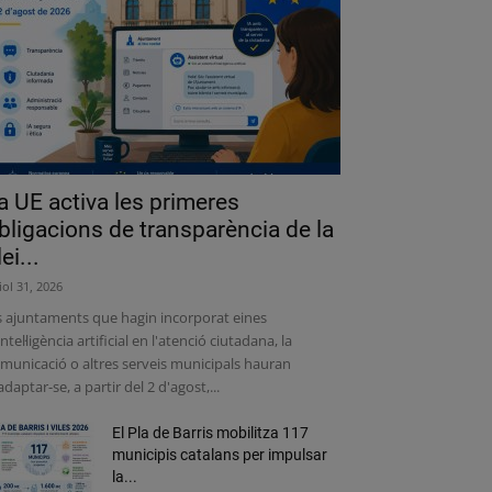
a UE activa les primeres
bligacions de transparència de la
lei...
liol 31, 2026
s ajuntaments que hagin incorporat eines
intel·ligència artificial en l'atenció ciutadana, la
municació o altres serveis municipals hauran
adaptar-se, a partir del 2 d'agost,...
El Pla de Barris mobilitza 117
municipis catalans per impulsar
la...