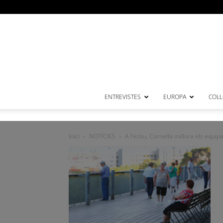
ENTREVISTES
EUROPA
COL·
Inici
NOTÍCIES
A l’estiu, Cornellà millora els equi