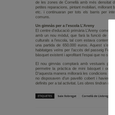
de les zones de Cornellà amb més densitat de 
petites reparacions, pintant mobiliari, millorant
etc. i continuaran per tots els barris per in
comuns.
Un gimnàs per a l’escola L’Areny
El centre d’educació primària L’Areny començarà 
amb un nou mòdul, que farà la funció de gimnàs
culturals a l’escola, tal com estava contempl
una partida de 650.000 euros. Aquest s’edifica
habitatges veïns per l’accés del passeig Ferroca
bàsquet existent i aprofitant l’espai que no s’usa 
El nou gimnàs comptarà amb vestuaris per dur
permetre la pràctica de mini básquet i ocasion
D’aquesta manera millorarà les condicions de la
no disposaven d’un pavelló cobert i havien de r
definits per a tal activitat. Les obres tindran 
ETIQUETES
baix llobregat
Cornellà de Llobregat