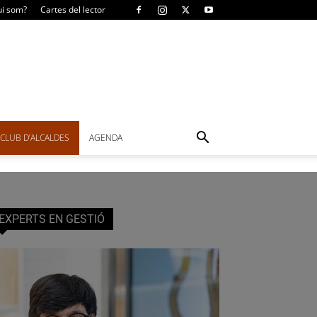
i som?
Cartes del lector
CLUB D’ALCALDES
AGENDA
EXPERTS EN GESTIÓ