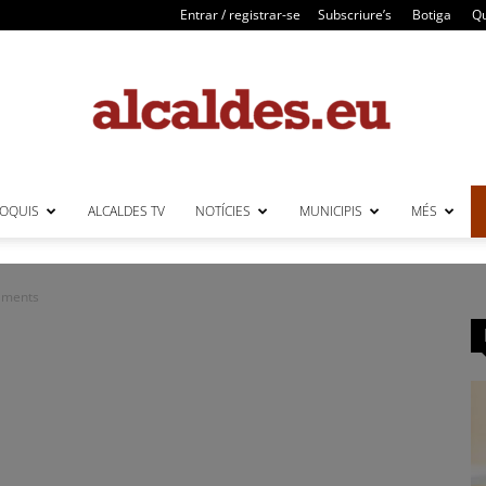
Entrar / registrar-se
Subscriure’s
Botiga
Qu
LOQUIS
ALCALDES TV
NOTÍCIES
MUNICIPIS
MÉS
Alcaldes
paments