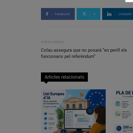
Facebook
X
Linkedin
Article anterior
Colau assegura que no posarà “en perill els
funcionaris pel referèndum”
Articles relacionats