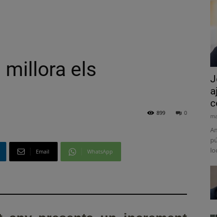
à millora els
J
a
c
899
0
ma
Am
pú
lo
Email
WhatsApp