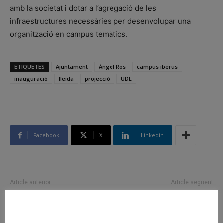
amb la societat i dotar a l’agregació de les
infraestructures necessàries per desenvolupar una
organització en campus temàtics.
ETIQUETES
Ajuntament
Àngel Ros
campus iberus
inauguració
lleida
projecció
UDL
Facebook
X
Linkedin
Article anterior
Article següent
Cornellà incorpora 8
“El canvi de comarca ens
propostes de la ciutadania al
ofereix sinèrgies polítiques i
pressupost d’inversions per a
econòmiques”