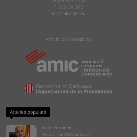
08034 Barcelona
T. 933 390 812
info@alcaldes.eu
Amb la col·laboració de:
Articles populars
Victor Ferrando
President de l'EMD de Jesús