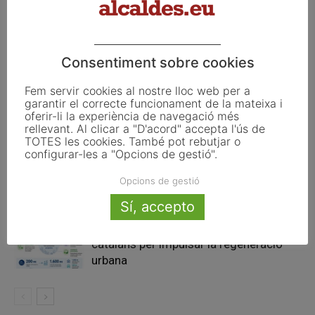
2017
Articles relacionats
Consentiment sobre cookies
Fem servir cookies al nostre lloc web per a
Pals reclama revisar el decret dels
garantir el correcte funcionament de la mateixa i
habitatges d’ús turístic per preservar
oferir-li la experiència de navegació més
l’autonomia municipal
rellevant. Al clicar a "D'acord" accepta l'ús de
TOTES les cookies. També pot rebutjar o
configurar-les a "Opcions de gestió".
La UE activa les primeres obligacions
de transparència de la Llei d’IA que
Opcions de gestió
afecten els ajuntaments
Sí, accepto
El Pla de Barris mobilitza 117 municipis
catalans per impulsar la regeneració
urbana