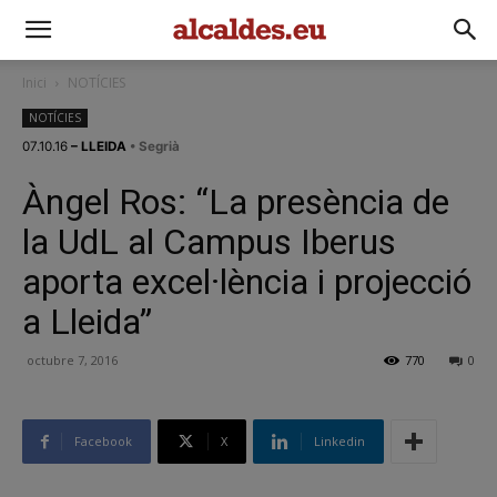
Inici
NOTÍCIES
NOTÍCIES
07.10.16
– LLEIDA
• Segrià
Àngel Ros: “La presència de
la UdL al Campus Iberus
aporta excel·lència i projecció
a Lleida”
octubre 7, 2016
770
0
Facebook
X
Linkedin