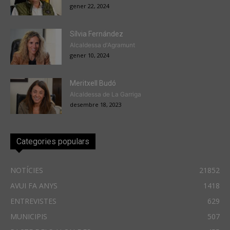
gener 22, 2024
Sílvia Fernández
Alcaldessa d'Agramunt
gener 10, 2024
Meritxell Budó
Alcaldessa de La Garriga
desembre 18, 2023
Categories populars
NOTÍCIES
21852
AVUI FA ANYS
1418
ENTREVISTES
629
MUNICIPIS
507