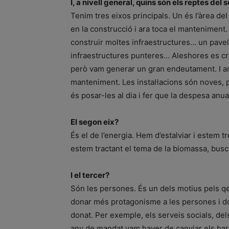
I, a nivell general, quins són els reptes de
Tenim tres eixos principals. Un és l’àrea del 
en la construcció i ara toca el manteniment.
construir moltes infraestructures… un pavel
infraestructures punteres… Aleshores es crei
però vam generar un gran endeutament. I ara,
manteniment. Les instal·lacions són noves, p
és posar-les al dia i fer que la despesa an
El segon eix?
És el de l’energia. Hem d’estalviar i estem t
estem tractant el tema de la biomassa, busc
I el tercer?
Són les persones. És un dels motius pels qe
donar més protagonisme a les persones i do
donat. Per exemple, els serveis socials, del
any de mandat vam haver de canviar els barem