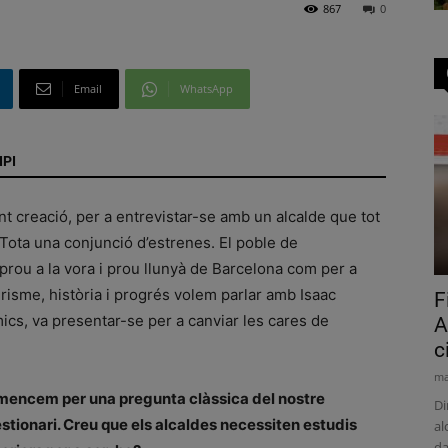
867
0
Email
WhatsApp
IPI
t creació, per a entrevistar-se amb un alcalde que tot
 Tota una conjunció d’estrenes. El poble de
 prou a la vora i prou llunyà de Barcelona com per a
urisme, història i progrés volem parlar amb Isaac
F
ics, va presentar-se per a canviar les cares de
A
c
ma
encem per una pregunta clàssica del nostre
Di
stionari. Creu que els alcaldes necessiten estudis
al
da