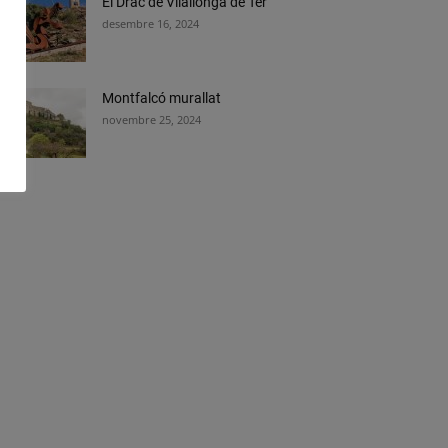
El Drac de Vilallonga de Ter
desembre 16, 2024
Montfalcó murallat
novembre 25, 2024