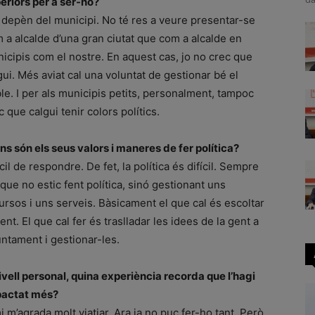
eriors per a ser-ho?
 depèn del municipi. No té res a veure presentar-se
 a alcalde d’una gran ciutat que com a alcalde en
icipis com el nostre. En aquest cas, jo no crec que
gui. Més aviat cal una voluntat de gestionar bé el
le. I per als municipis petits, personalment, tampoc
c que calgui tenir colors polítics.
ns són els seus valors i maneres de fer política?
ícil de respondre. De fet, la política és difícil. Sempre
 que no estic fent política, sinó gestionant uns
ursos i uns serveis. Bàsicament el que cal és escoltar
gent. El que cal fer és traslladar les idees de la gent a
juntament i gestionar-les.
ivell personal, quina experiència recorda que l’hagi
actat més?
i m’agrada molt viatjar. Ara ja no puc fer-ho tant. Però