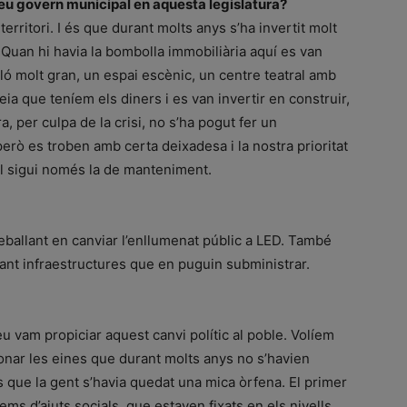
l seu govern municipal en aquesta legislatura?
territori. I és que durant molts anys s’ha invertit molt
 Quan hi havia la bombolla immobiliària aquí es van
ló molt gran, un espai escènic, un centre teatral amb
a que teníem els diners i es van invertir en construir,
 per culpa de la crisi, no s’ha pogut fer un
erò es troben amb certa deixadesa i la nostra prioritat
ual sigui només la de manteniment.
reballant en canviar l’enllumenat públic a LED. També
ant infraestructures que en puguin subministrar.
u vam propiciar aquest canvi polític al poble. Volíem
nar les eines que durant molts anys no s’havien
s que la gent s’havia quedat una mica òrfena. El primer
s d’ajuts socials, que estaven fixats en els nivells