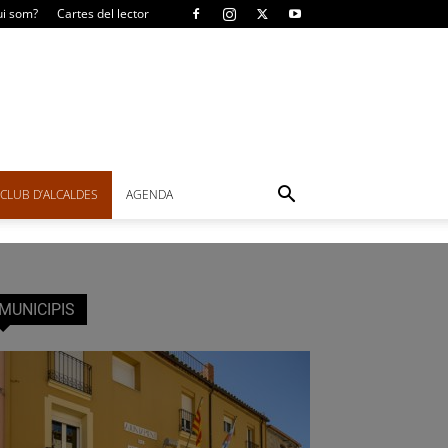
i som?
Cartes del lector
CLUB D’ALCALDES
AGENDA
MUNICIPIS