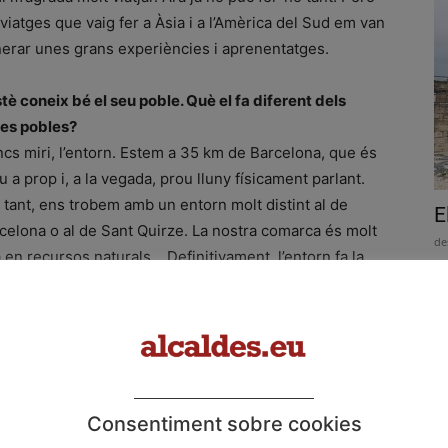
 viatges que vaig fer a Àsia i a l’Amèrica del Sud em van
erar unes grans experiències i aprenentatges.
tè coneix bé el seu poble. Què el fa diferent dels
res pobles?
cs miri, l’entorn. Estem a 35 km de Barcelona, que és
u a prop i, a la vegada, prou lluny físicament parlant.
 tant, ens trobem amb un entorn molt distint al de
E
celona o al de Sant Quirze. La nostra comarca és molt
de
a en recursos naturals… Definitivament, l’entorn fa la
Un
erència.
en
re
 sentit a parlar d’un museu dedicat a Prat de la Riba,
n pou de gel i del mateix castell. Què ens en pot dir?
cs que són els elements bàsics del poble. Enric Prat
la Riba és la persona de Castellterçol més coneguda.
Consentiment sobre cookies
museu hi podreu conèixer en detall la seva història: un