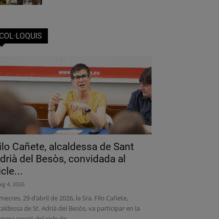
COL·LOQUIS
ilo Cañete, alcaldessa de Sant
drià del Besòs, convidada al
icle...
ig 4, 2026
mecres, 29 d’abril de 2026, la Sra. Filo Cañete,
caldessa de St. Adrià del Besòs, va participar en la
rrera sessió del cicle de...