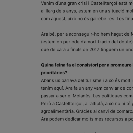
Venim d’una gran crisi i Castellterçol està m
al llarg dels anys, estem en una situació m
com aquest, això no és gairebé res. Les fi
Ara bé, per a aconseguir-ho hem hagut de fe
(estem en període d’amortització del deute
que de cara a finals de 2017 tinguem un en
Quina feina fa el consistori per a promoure 
prioritàries?
Abans us parlava del turisme i això és molt
tenim aquí. Ara fa un any vam canviar de co
passar a ser el Moianès. Les polítiques coma
Però a Castellterçol, a l’altiplà, això no hi 
agroalimentària. Gràcies al canvi de comar
Ara podem dedicar molts més recursos a pote