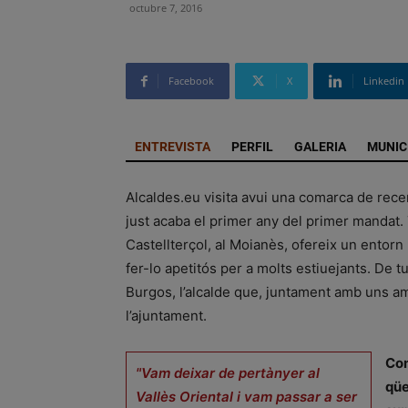
octubre 7, 2016
Facebook
X
Linkedin
ENTREVISTA
PERFIL
GALERIA
MUNIC
Alcaldes.eu visita avui una comarca de recen
just acaba el primer any del primer mandat.
Castellterçol, al Moianès, ofereix un entorn
fer-lo apetitós per a molts estiuejants. De t
Burgos, l’alcalde que, juntament amb uns am
l’ajuntament.
Com
"Vam deixar de pertànyer al
qüe
Vallès Oriental i vam passar a ser