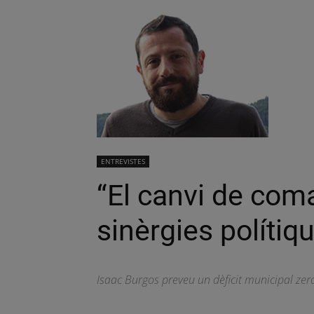
ENTREVISTES
“El canvi de com
sinèrgies políti
Isaac Burgos preveu un dèficit municipal zer