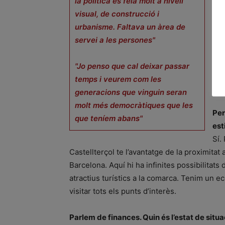
la política es feia molt a nivell
pre
visual, de construcció i
que
urbanisme. Faltava un àrea de
veu
servei a les persones"
ven
Dur
"Jo penso que cal deixar passar
imp
temps i veurem com les
fin
generacions que vinguin seran
molt més democràtiques que les
Per
que teníem abans"
est
Sí.
Castellterçol te l’avantatge de la proximitat 
Barcelona. Aquí hi ha infinites possibilitats
atractius turístics a la comarca. Tenim un e
visitar tots els punts d’interès.
Parlem de finances. Quin és l’estat de situ