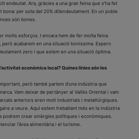
olt endeutat. Ara, gràcies a una gran feina que s’ha fet
olt bona: per sota del 20% d0endeutament. En un poble
nances són bones.
r molts esforços. I encara hem de fer molta feina
), però acabarem en una situació boníssima. Espero
deutament zero i que estem en una situació òptima.
l’activitat econòmica local? Quines línies són les
 important, però també parlem d’una indústria que
marca. Vam deixar de pertànyer al Vallès Oriental i vam
rcals anteriors eren molt industrials i metal·lúrgiques.
té gaire a veure. Aquí estem treballant més en la indústria
ca podrem crear sinèrgies polítiques i econòmiques.
nciar l’àrea alimentària i el turisme.