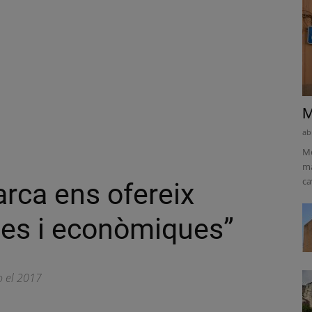
M
ab
Me
ma
ca
arca ens ofereix
ques i econòmiques”
o el 2017