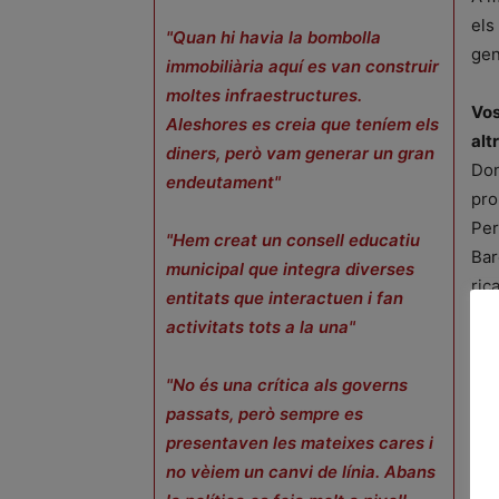
els
"Quan hi havia la bombolla
gen
immobiliària aquí es van construir
moltes infraestructures.
Vos
Aleshores es creia que teníem els
alt
diners, però vam generar un gran
Don
endeutament"
pro
Per
"Hem creat un consell educatiu
Bar
municipal que integra diverses
ric
entitats que interactuen i fan
dif
activitats tots a la una"
Hem
"No és una crítica als governs
d’u
passats, però sempre es
Don
presentaven les mateixes cares i
de 
no vèiem un canvi de línia. Abans
Al 