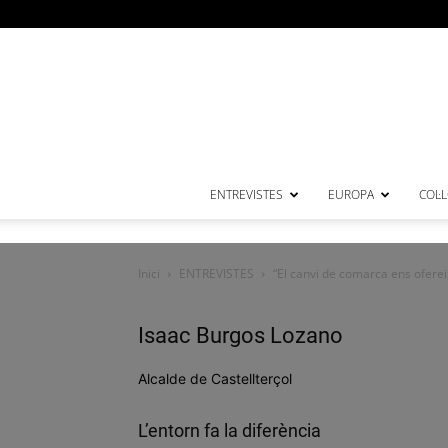
ENTREVISTES
EUROPA
COL·
Inici
ENTREVISTES
“El canvi de comarca ens oferei
Isaac Burgos Lozano
Alcalde de Castellterçol
L’entorn fa la diferència