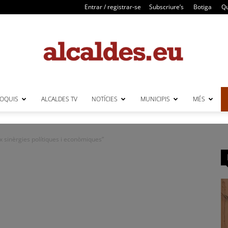
Entrar / registrar-se
Subscriure’s
Botiga
Qu
LOQUIS
ALCALDES TV
NOTÍCIES
MUNICIPIS
MÉS
Alcaldes
x sinèrgies polítiques i econòmiques”