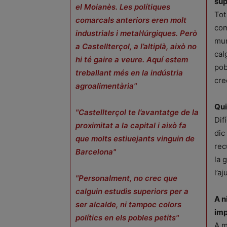
sup
el Moianès. Les polítiques
Tot
comarcals anteriors eren molt
com
industrials i metal·lúrgiques. Però
mun
a Castellterçol, a l’altiplà, això no
cal
hi té gaire a veure. Aquí estem
pob
treballant més en la indústria
cre
agroalimentària"
Qui
"Castellterçol te l’avantatge de la
Dif
proximitat a la capital i això fa
dic
que molts estiuejants vinguin de
rec
Barcelona"
la 
l’a
"Personalment, no crec que
calguin estudis superiors per a
A n
ser alcalde, ni tampoc colors
imp
polítics en els pobles petits"
A m