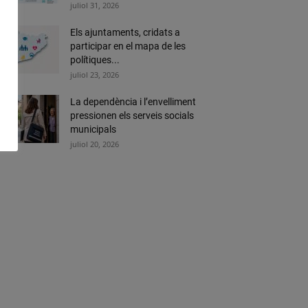
juliol 31, 2026
Els ajuntaments, cridats a
participar en el mapa de les
polítiques...
juliol 23, 2026
La dependència i l’envelliment
pressionen els serveis socials
municipals
juliol 20, 2026