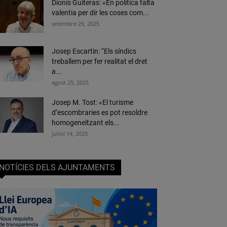
Dionís Guiteras: «En política falta
valentia per dir les coses com...
setembre 29, 2025
Josep Escartin: “Els síndics
treballem per fer realitat el dret
a...
agost 25, 2025
Josep M. Tost: «El turisme
d’escombraries es pot resoldre
homogeneïtzant els...
juliol 14, 2025
NOTÍCIES DELS AJUNTAMENTS