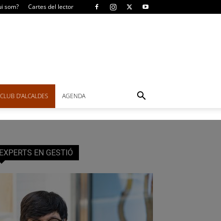
i som?
Cartes del lector
CLUB D’ALCALDES
AGENDA
EXPERTS EN GESTIÓ