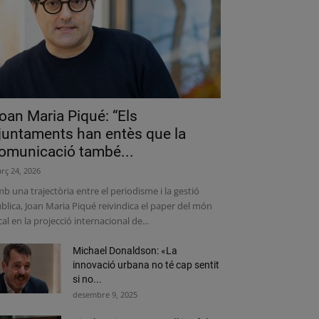
oan Maria Piqué: “Els
juntaments han entès que la
omunicació també...
rç 24, 2026
b una trajectòria entre el periodisme i la gestió
blica, Joan Maria Piqué reivindica el paper del món
cal en la projecció internacional de...
Michael Donaldson: «La
innovació urbana no té cap sentit
si no...
desembre 9, 2025