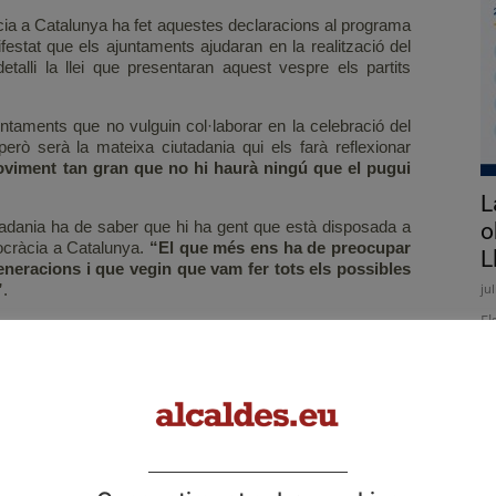
ència a Catalunya ha fet aquestes declaracions al programa
stat que els ajuntaments ajudaran en la realització del
etalli la llei que presentaran aquest vespre els partits
ntaments que no vulguin col·laborar en la celebració del
però serà la mateixa ciutadania qui els farà reflexionar
viment tan gran que no hi haurà ningú que el pugui
L
tadania ha de saber que hi ha gent que està disposada a
o
ocràcia a Catalunya.
“El que més ens ha de preocupar
L
generacions i que vegin que vam fer tots els possibles
”
.
ju
El
d'
co
rajoy
referendum
d'