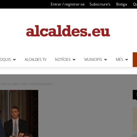
Entrar / registrar-se
Subscriure’s
Botiga
Qu
LOQUIS
ALCALDES TV
NOTÍCIES
MUNICIPIS
MÉS
Alcaldes
ot un país està mobilitzat per...