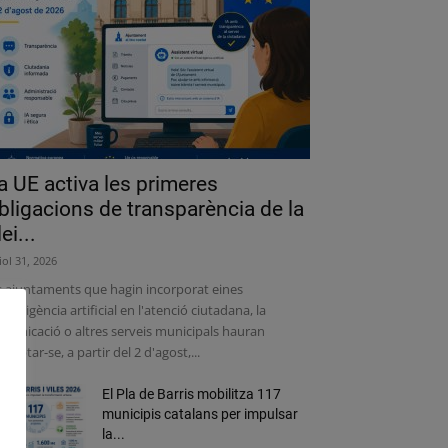
a UE activa les primeres
bligacions de transparència de la
lei...
liol 31, 2026
s ajuntaments que hagin incorporat eines
intel·ligència artificial en l'atenció ciutadana, la
municació o altres serveis municipals hauran
adaptar-se, a partir del 2 d'agost,...
El Pla de Barris mobilitza 117
municipis catalans per impulsar
la...