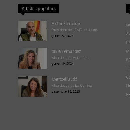
Articles populars
Victor Ferrando
N
President de l'EMD de Jesús
A
gener 22, 2024
E
M
Sílvia Fernández
Alcaldessa d'Agramunt
P
gener 10, 2024
T
C
Meritxell Budó
N
Alcaldessa de La Garriga
desembre 18, 2023
E