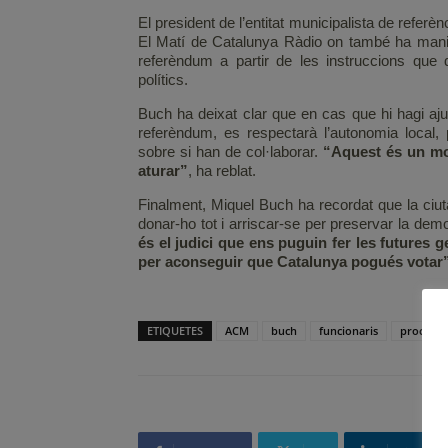
El president de l’entitat municipalista de refer
El Matí de Catalunya Ràdio on també ha manife
referèndum a partir de les instruccions que d
polítics.
Buch ha deixat clar que en cas que hi hagi aju
referèndum, es respectarà l’autonomia local, 
sobre si han de col·laborar.
“Aquest és un mo
aturar”
, ha reblat.
Finalment, Miquel Buch ha recordat que la ciu
donar-ho tot i arriscar-se per preservar la dem
és el judici que ens puguin fer les futures 
per aconseguir que Catalunya pogués votar
ETIQUETES
ACM
buch
funcionaris
procés