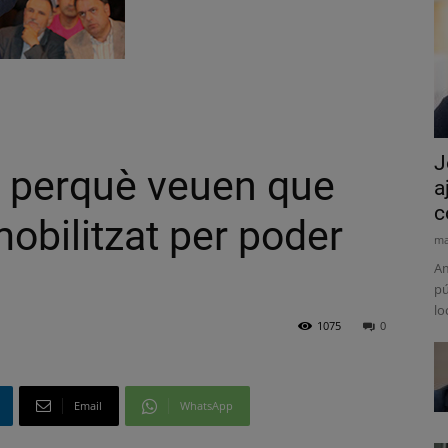
J
r perquè veuen que
a
c
mobilitzat per poder
ma
Am
pú
lo
1075
0
Email
WhatsApp