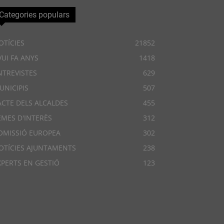
Categories populars
OTÍCIES
21852
VUI FA ANYS
1418
NTREVISTES
629
UNICIPIS
507
ACTE DELS ALCALDES
455
EMES D'INTERÈS
312
OMISSIÓ EUROPEA
302
OTÍCIES AJUNTAMENTS
238
XPERTS EN GESTIÓ
123