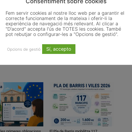
Consentiment sobre cookies
Email
WhatsApp
Fem servir cookies al nostre lloc web per a garantir el
correcte funcionament de la mateixa i oferir-li la
experiència de navegació més rellevant. Al clicar a
"D'acord" accepta l'ús de TOTES les cookies. També
Article següent
pot rebutjar o configurar-les a "Opcions de gestió".
Granollers obre un Centre d’Acollida per a
persones refugiades i un habitatge per a una
Sí, accepto
Opcions de gestió
família
 les primeres obligacions
El Pla de Barris mobilitza 117