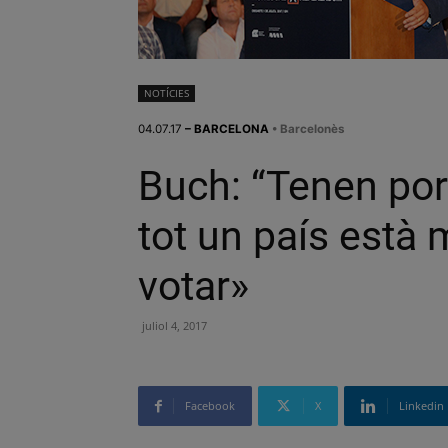
NOTÍCIES
04.07.17
– BARCELONA
• Barcelonès
Buch: “Tenen po
tot un país està 
votar»
juliol 4, 2017
Facebook
X
Linkedin