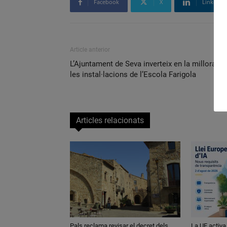
Facebook
X
Linkedin
Article anterior
L’Ajuntament de Seva inverteix en la millora de
les instal·lacions de l’Escola Farigola
Articles relacionats
Pals reclama revisar el decret dels
La UE activa