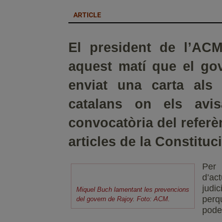
ARTICLE
El president de l’AC
aquest matí que el gov
enviat una carta als 
catalans on els avi
convocatòria del refer
articles de la Constitu
Per
d’a
judic
Miquel Buch lamentant les prevencions
perq
del govern de Rajoy. Foto: ACM.
poder