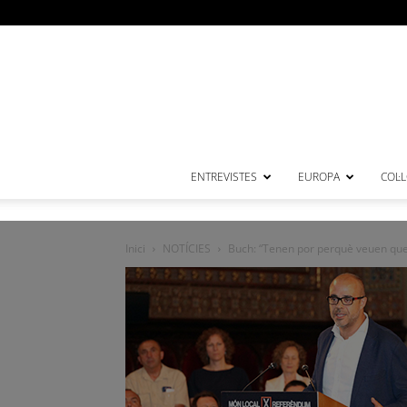
ENTREVISTES
EUROPA
COL·
Inici
NOTÍCIES
Buch: “Tenen por perquè veuen que t