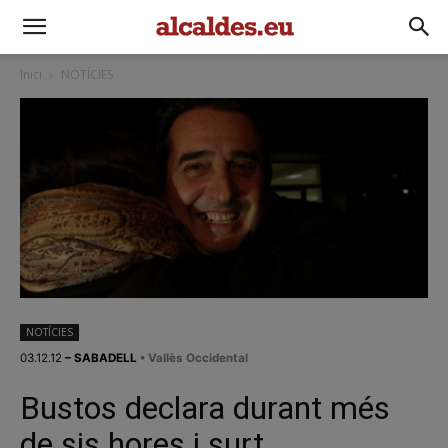
Inici
NOTÍCIES
NOTÍCIES
03.12.12
– SABADELL
• Vallès Occidental
Bustos declara durant més
de sis hores i surt