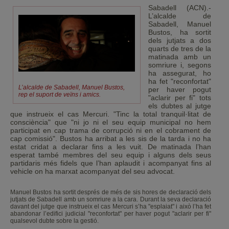
Sabadell (ACN).-
L’alcalde de
Sabadell, Manuel
Bustos, ha sortit
dels jutjats a dos
quarts de tres de la
matinada amb un
somriure i, segons
ha assegurat, ho
ha fet "reconfortat"
L’alcalde de Sabadell, Manuel Bustos,
per haver pogut
rep el suport de veïns i amics.
"aclarir per fi" tots
els dubtes al jutge
que instrueix el cas Mercuri. "Tinc la total tranquil·litat de
consciència" que "ni jo ni el seu equip municipal no hem
participat en cap trama de corrupció ni en el cobrament de
cap comissió". Bustos ha arribat a les sis de la tarda i no ha
estat cridat a declarar fins a les vuit. De matinada l’han
esperat també membres del seu equip i alguns dels seus
partidaris més fidels que l’han aplaudit i acompanyat fins al
vehicle on ha marxat acompanyat del seu advocat.
Manuel Bustos ha sortit després de més de sis hores de declaració dels
jutjats de Sabadell amb un somriure a la cara. Durant la seva declaració
davant del jutge que instrueix el cas Mercuri s’ha "esplaiat" i això l’ha fet
abandonar l’edifici judicial "reconfortat" per haver pogut "aclarir per fi"
qualsevol dubte sobre la gestió.