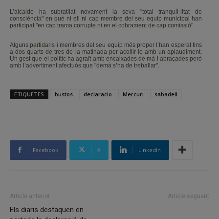
L’alcalde ha subratllat novament la seva "total tranquil·litat de
consciència" en què ni ell ni cap membre del seu equip municipal han
participat "en cap trama corrupte ni en el cobrament de cap comissió".
Alguns partidaris i membres del seu equip més proper l’han esperat fins
a dos quarts de tres de la matinada per acollir-lo amb un aplaudiment.
Un gest que el polític ha agraït amb encaixades de mà i abraçades però
amb l’advertiment afectuós que "demà s’ha de treballar".
ETIQUETES
bustos
declaracio
Mercuri
sabadell
Facebook
X
Linkedin
Article anterior
Article següent
Els diaris destaquen en