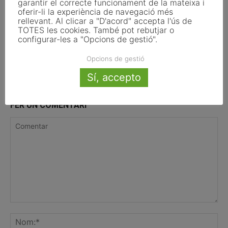
garantir el correcte funcionament de la mateixa i
oferir-li la experiència de navegació més
El Pla de Barris mobilitza 117 municipis
rellevant. Al clicar a "D'acord" accepta l'ús de
TOTES les cookies. També pot rebutjar o
catalans per impulsar la regeneració
configurar-les a "Opcions de gestió".
urbana
Opcions de gestió
Sí, accepto
FER UN COMENTARI