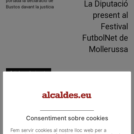
portada la declaració de
La Diputació
Bustos davant la justícia
present al
Festival
FutbolNet de
Mollerussa
Articles relacionats
Pals reclama revisar el decret dels
habitatges d’ús turístic per preservar
l’autonomia municipal
La UE activa les primeres obligacions
Consentiment sobre cookies
de transparència de la Llei d’IA que
Fem servir cookies al nostre lloc web per a
afecten els ajuntaments