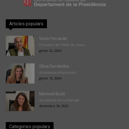
Articles populars
Victor Ferrando
President de l'EMD de Jesús
gener 22, 2024
Sílvia Fernández
Alcaldessa d'Agramunt
gener 10, 2024
Meritxell Budó
Alcaldessa de La Garriga
desembre 18, 2023
Categories populars