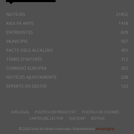
NOTÍCIES
21852
AVUI FA ANYS
1418
ENTREVISTES
629
MUNICIPIS
507
PACTE DELS ALCALDES
455
TEMES D'INTERÈS
312
COMISSIÓ EUROPEA
302
NOTÍCIES AJUNTAMENTS
238
EXPERTS EN GESTIÓ
123
AVÍS LEGAL
POLÍTICA DE PRIVACITAT
POLÍTICA DE COOKIES
CARTES DEL LECTOR
QUI SOM?
BOTIGA
© 2020 tots els drets reservats. Manteniment
Areadigital.