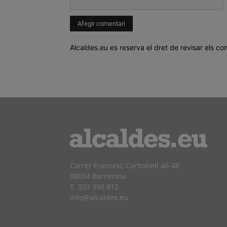
Alcaldes.eu es reserva el dret de revisar els co
Carrer Francesc Carbonell 46-48
08034 Barcelona
T. 933 390 812
info@alcaldes.eu