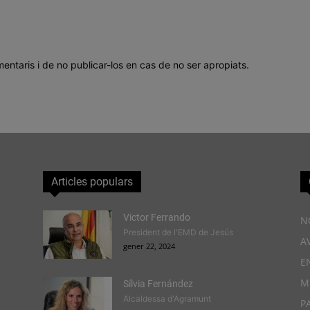
mentaris i de no publicar-los en cas de no ser apropiats.
Articles populars
Victor Ferrando
N
President de l'EMD de Jesús
A
gener 22, 2024
E
M
Sílvia Fernández
Alcaldessa d'Agramunt
P