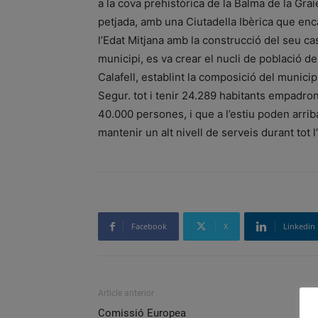
a la cova prehistòrica de la Balma de la Gra
petjada, amb una Ciutadella Ibèrica que enca
l’Edat Mitjana amb la construcció del seu ca
municipi, es va crear el nucli de població de 
Calafell, establint la composició del municipi 
Segur. tot i tenir 24.289 habitants empadro
40.000 persones, i que a l’estiu poden arrib
mantenir un alt nivell de serveis durant tot 
Facebook
X
Linkedin
Article anterior
Comissió Europea