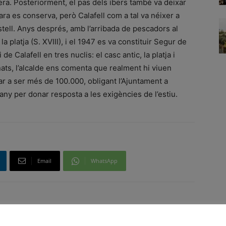
iera. Posteriorment, el pas dels ibers també va deixar
ra es conserva, però Calafell com a tal va néixer a
stell. Anys després, amb l’arribada de pescadors al
la platja (S. XVIII), i el 1947 es va constituir Segur de
de Calafell en tres nuclis: el casc antic, la platja i
nats, l’alcalde ens comenta que realment hi viuen
ar a ser més de 100.000, obligant l’Ajuntament a
l’any per donar resposta a les exigències de l’estiu.
Email
WhatsApp
Article següent
Flix