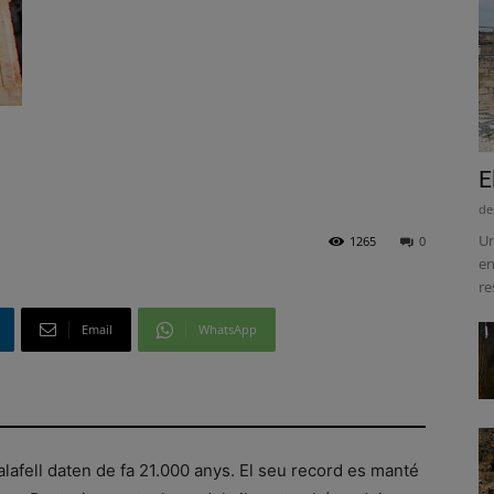
E
de
Un
1265
0
en
re
Email
WhatsApp
lafell daten de fa 21.000 anys. El seu record es manté