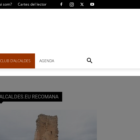
i som?
Cartes del lector
CLUB D’ALCALDES
AGENDA
ALCALDES.EU RECOMANA