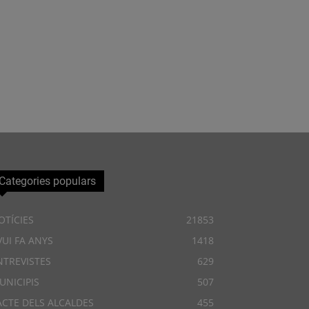
Categories populars
OTÍCIES
21853
VUI FA ANYS
1418
NTREVISTES
629
UNICIPIS
507
ACTE DELS ALCALDES
455