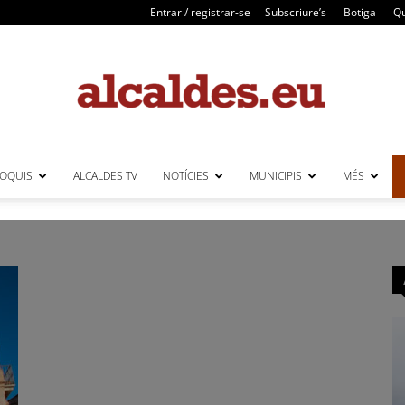
Entrar / registrar-se
Subscriure’s
Botiga
Qu
LOQUIS
ALCALDES TV
NOTÍCIES
MUNICIPIS
MÉS
Alcaldes