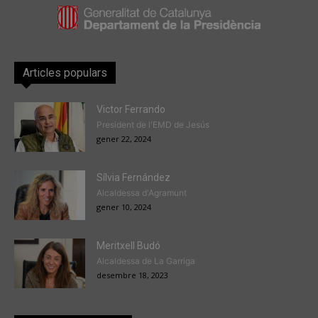
Articles populars
Victor Ferrando
President de l'EMD de Jesús
gener 22, 2024
Sílvia Fernández
Alcaldessa d'Agramunt
gener 10, 2024
Meritxell Budó
Alcaldessa de La Garriga
desembre 18, 2023