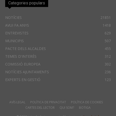
Categories populars
NOTÍCIES
21851
AVUI FA ANYS
1418
ENTREVISTES
629
MUNICIPIS
507
PACTE DELS ALCALDES
455
TEMES D'INTERÈS
312
COMISSIÓ EUROPEA
302
NOTÍCIES AJUNTAMENTS
236
EXPERTS EN GESTIÓ
123
AVÍS LEGAL
POLÍTICA DE PRIVACITAT
POLÍTICA DE COOKIES
CARTES DEL LECTOR
QUI SOM?
BOTIGA