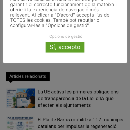
garantir el correcte funcionament de la mateixa i
oferir-li la experiència de navegació més
rellevant. Al clicar a "D'acord" accepta l'ús de
Article anterior
Article següent
TOTES les cookies. També pot rebutjar o
configurar-les a "Opcions de gestió".
Les capitals catalanes, a
El Govern reivindica la
examen: vius en una ciutat de
col·laboració entre
Opcions de gestió
15 minuts?
administracions per impulsar
les Agendes urbanes a
Sí, accepto
l’Assemblea Mundial de
Governs Locals i Regionals
Articles relacionats
La UE activa les primeres obligacions
de transparència de la Llei d’IA que
afecten els ajuntaments
El Pla de Barris mobilitza 117 municipis
catalans per impulsar la regeneració