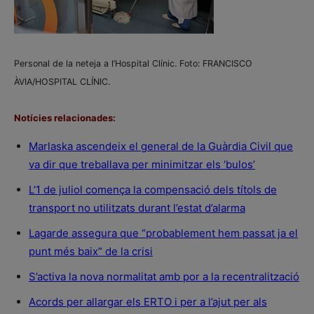
Personal de la neteja a l’Hospital Clínic. Foto: FRANCISCO
ÀVIA/HOSPITAL CLÍNIC.
Notícies relacionades:
Marlaska ascendeix el general de la Guàrdia Civil que
va dir que treballava per minimitzar els ‘bulos’
L’1 de juliol comença la compensació dels títols de
transport no utilitzats durant l’estat d’alarma
Lagarde assegura que “probablement hem passat ja el
punt més baix” de la crisi
S’activa la nova normalitat amb por a la recentralització
Acords per allargar els ERTO i per a l’ajut per als