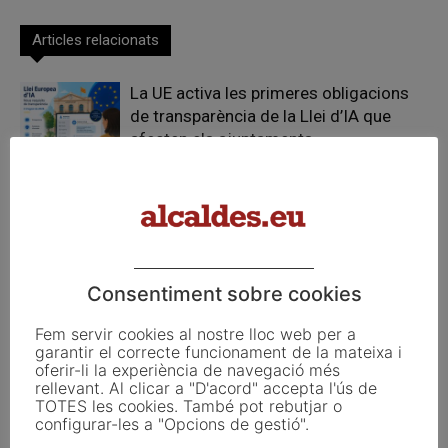
Articles relacionats
La UE activa les primeres obligacions
de transparència de la Llei d’IA que
afecten els ajuntaments
El Pla de Barris mobilitza 117 municipis
catalans per impulsar la regeneració
urbana
TESTAREG reforça la cooperació
Consentiment sobre cookies
transfronterera per impulsar el relleu
generacional al camp
Fem servir cookies al nostre lloc web per a
garantir el correcte funcionament de la mateixa i
oferir-li la experiència de navegació més
rellevant. Al clicar a "D'acord" accepta l'ús de
TOTES les cookies. També pot rebutjar o
configurar-les a "Opcions de gestió".