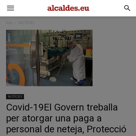
Inici
NOTÍCIES
NOTÍCIES
Covid-19El Govern treballa
per atorgar una paga a
personal de neteja, Protecció