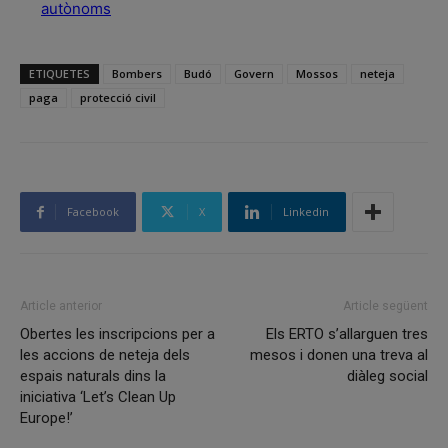
autònoms
ETIQUETES
Bombers
Budó
Govern
Mossos
neteja
paga
protecció civil
Facebook
X
Linkedin
Article anterior
Article següent
Obertes les inscripcions per a
Els ERTO s’allarguen tres
les accions de neteja dels
mesos i donen una treva al
espais naturals dins la
diàleg social
iniciativa ‘Let’s Clean Up
Europe!’