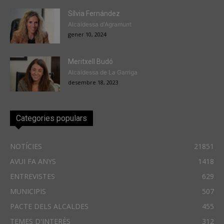
Sílvia Fernández
Alcaldessa d'Agramunt
gener 10, 2024
Meritxell Budó
Alcaldessa de La Garriga
desembre 18, 2023
Categories populars
NOTÍCIES
21851
AVUI FA ANYS
1418
ENTREVISTES
629
MUNICIPIS
507
PACTE DELS ALCALDES
455
TEMES D'INTERÈS
312