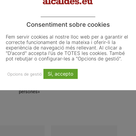
 als objectius del Pacte Verd Europeu.
Consentiment sobre cookies
Fem servir cookies al nostre lloc web per a garantir el
correcte funcionament de la mateixa i oferir-li la
Email
WhatsApp
experiència de navegació més rellevant. Al clicar a
"D'acord" accepta l'ús de TOTES les cookies. També
pot rebutjar o configurar-les a "Opcions de gestió".
Article següent
Sí, accepto
Opcions de gestió
de
Michael Donaldson: «La innovació urbana no té
cap sentit si no és per millorar la vida de les
persones»