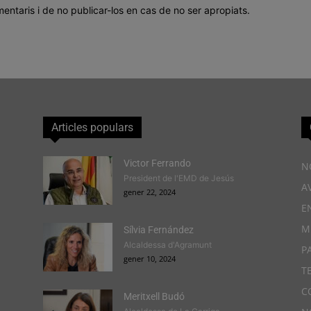
mentaris i de no publicar-los en cas de no ser apropiats.
Articles populars
Victor Ferrando
N
President de l'EMD de Jesús
A
gener 22, 2024
E
M
Sílvia Fernández
Alcaldessa d'Agramunt
P
gener 10, 2024
T
C
Meritxell Budó