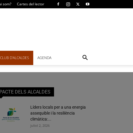
i som?
Cartes del lector
CLUB D’ALCALDES
AGENDA
PACTE DELS ALCALDES
Líders locals per a una energia
assequible i la resiliència
climàtica:...
juliol 2, 2026