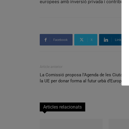
europees amb inversió privada i contribuint
Facebook
X
Linkedin
Article anterior
La Comissió proposa l’Agenda de les Ciutats 
la UE per donar forma al futur urbà d’Europa
Articles relacionats