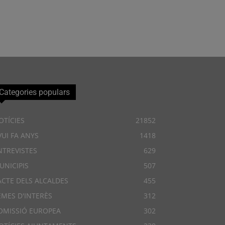
Categories populars
OTÍCIES
21852
VUI FA ANYS
1418
NTREVISTES
629
UNICIPIS
507
ACTE DELS ALCALDES
455
EMES D'INTERÈS
312
OMISSIÓ EUROPEA
302