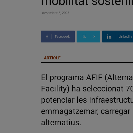
mobilitat sosteni
desembre 5, 2025
Facebook
X
Linkedin
ARTICLE
El programa AFIF (Alternat
Facility) ha seleccionat 7
potenciar les infraestruct
emmagatzemar, carregar i
alternatius.