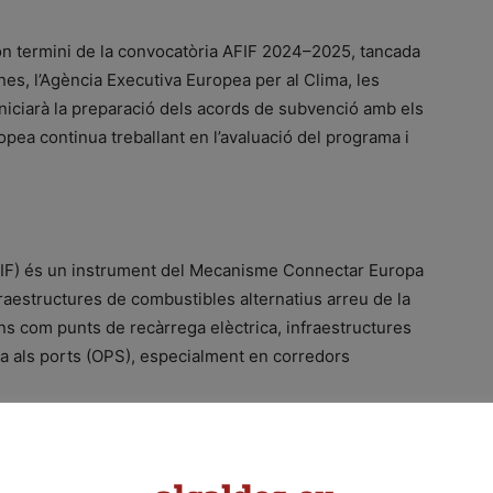
n termini de la convocatòria AFIF 2024–2025, tancada
es, l’Agència Executiva Europea per al Clima, les
iniciarà la preparació dels acords de subvenció amb els
opea continua treballant en l’avaluació del programa i
 (AFIF) és un instrument del Mecanisme Connectar Europa
raestructures de combustibles alternatius arreu de la
s com punts de recàrrega elèctrica, infraestructures
ca als ports (OPS), especialment en corredors
ap a una mobilitat més neta, combinant subvencions