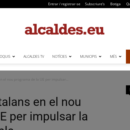
Entrar / registrar-se
Subscriure’s
Botiga
Qu
LOQUIS
ALCALDES TV
NOTÍCIES
MUNICIPIS
MÉS
Alcaldes
n el nou programa de la UE per impulsar...
talans en el nou
E per impulsar la