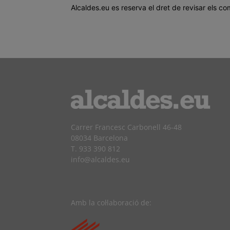
Alcaldes.eu es reserva el dret de revisar els co
Carrer Francesc Carbonell 46-48
08034 Barcelona
T. 933 390 812
info@alcaldes.eu
Amb la col·laboració de: