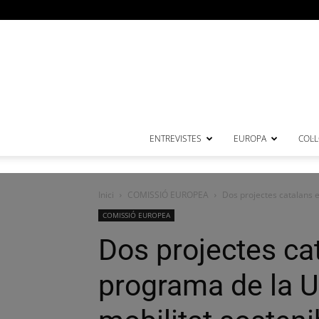
ENTREVISTES
EUROPA
COL·
Inici
COMISSIÓ EUROPEA
Dos projectes catalans e
COMISSIÓ EUROPEA
Dos projectes ca
programa de la U