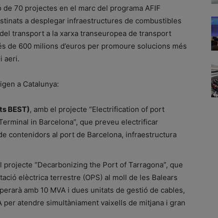
ó de 70 projectes en el marc del programa AFIF
 destinats a desplegar infraestructures de combustibles
 del transport a la xarxa transeuropea de transport
és de 600 milions d’euros per promoure solucions més
i aeri.
rigen a Catalunya:
rts BEST)
, amb el projecte “Electrification of port
erminal in Barcelona”, que preveu electrificar
de contenidors al port de Barcelona, infraestructura
l projecte “Decarbonizing the Port of Tarragona”, que
ntació elèctrica terrestre (OPS) al moll de les Balears
operarà amb 10 MVA i dues unitats de gestió de cables,
A per atendre simultàniament vaixells de mitjana i gran