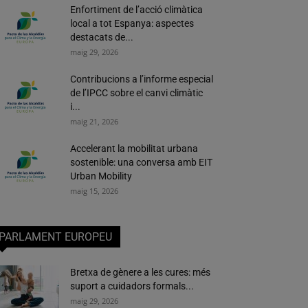
Enfortiment de l’acció climàtica
local a tot Espanya: aspectes
destacats de...
maig 29, 2026
Contribucions a l’informe especial
de l’IPCC sobre el canvi climàtic
i...
maig 21, 2026
Accelerant la mobilitat urbana
sostenible: una conversa amb EIT
Urban Mobility
maig 15, 2026
PARLAMENT EUROPEU
Bretxa de gènere a les cures: més
suport a cuidadors formals...
maig 29, 2026