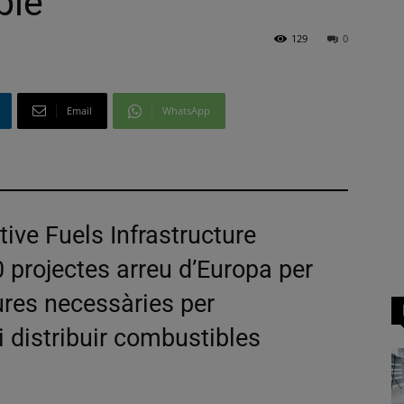
ble
129
0
Email
WhatsApp
ive Fuels Infrastructure
0 projectes arreu d’Europa per
ures necessàries per
 distribuir combustibles