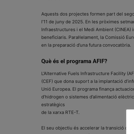
Aquests dos projectes formen part del sego
l’11 de juny de 2025. En les pròximes setman
Infraestructures i el Medi Ambient (CINEA) 
beneficiaris. Paral·lelament, la Comissió Eur
en la preparació d’una futura convocatòria.
Què és el programa AFIF?
L’Alternative Fuels Infrastructure Facility
(CEF) que dona suport a la implantació d’inf
Unió Europea. El programa finança actuacion
d’hidrogen o sistemes d’alimentació elèctri
estratègics
de la xarxa RTE-T.
El seu objectiu és accelerar la transició c