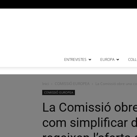
ENTREVISTES
EUROPA
COL·
Inici
COMISSIÓ EUROPEA
La Comissió obre una con
COMISSIÓ EUROPEA
La Comissió obre
com simplificar 