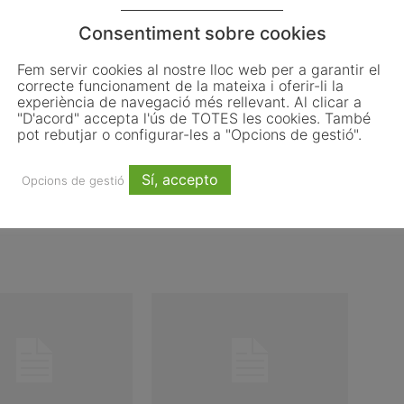
Email
WhatsApp
Consentiment sobre cookies
Fem servir cookies al nostre lloc web per a garantir el
correcte funcionament de la mateixa i oferir-li la
experiència de navegació més rellevant. Al clicar a
Article següent
"D'acord" accepta l'ús de TOTES les cookies. També
pot rebutjar o configurar-les a "Opcions de gestió".
Líders locals per a una energia assequible i la
resiliència climàtica: obertes les inscripcions
per a la Cerimònia del Pacte d’Alcaldes i
Sí, accepto
Opcions de gestió
Alcaldesses 2026