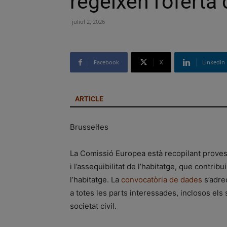
regeixen l’oferta
juliol 2, 2026
Facebook
X
Linkedin
ARTICLE
Brussel·les
La Comissió Europea està recopilant proves 
i l’assequibilitat de l’habitatge, que contrib
l’habitatge. La
convocatòria de dades
s’adreç
a totes les parts interessades, inclosos els s
societat civil.