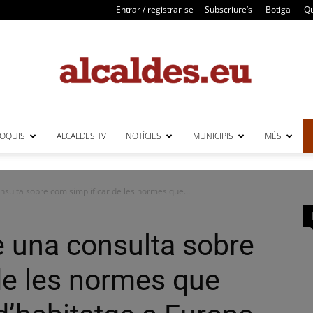
Entrar / registrar-se
Subscriure’s
Botiga
Qu
LOQUIS
ALCALDES TV
NOTÍCIES
MUNICIPIS
MÉS
Alcaldes
sulta sobre com simplificar de les normes que...
 una consulta sobre
de les normes que