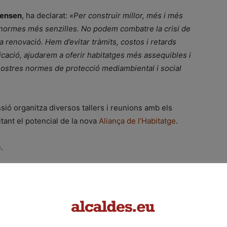
gensen
, ha declarat:
«Per construir millor, més i més
a normes més senzilles. No podem combatre la crisi de
la renovació. Hem d’evitar tràmits, costos i retards
cació, ajudarem a oferir habitatges més assequibles i
nostres normes de protecció mediambiental i social
sió organitza diversos tallers i reunions amb els
itant el potencial de la nova
Aliança de l’Habitatge
.
e.
a
habitatge