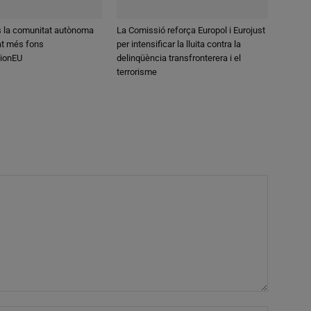
s la comunitat autònoma
La Comissió reforça Europol i Eurojust
at més fons
per intensificar la lluita contra la
ionEU
delinqüència transfronterera i el
terrorisme