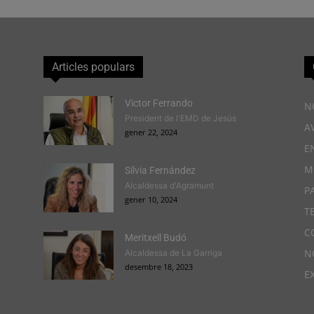
Articles populars
Victor Ferrando
N
President de l'EMD de Jesús
A
gener 22, 2024
E
M
Sílvia Fernández
Alcaldessa d'Agramunt
P
gener 10, 2024
T
C
Meritxell Budó
N
Alcaldessa de La Garriga
desembre 18, 2023
E