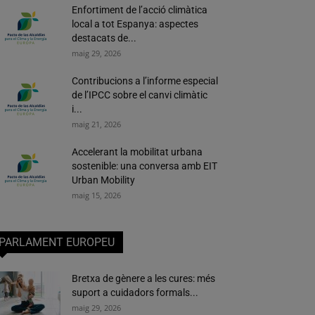
Enfortiment de l’acció climàtica
local a tot Espanya: aspectes
destacats de...
maig 29, 2026
Contribucions a l’informe especial
de l’IPCC sobre el canvi climàtic
i...
maig 21, 2026
Accelerant la mobilitat urbana
sostenible: una conversa amb EIT
Urban Mobility
maig 15, 2026
PARLAMENT EUROPEU
Bretxa de gènere a les cures: més
suport a cuidadors formals...
maig 29, 2026