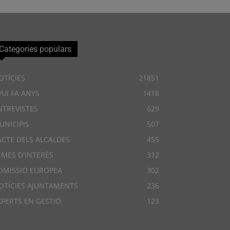
Categories populars
OTÍCIES
21851
VUI FA ANYS
1418
NTREVISTES
629
UNICIPIS
507
ACTE DELS ALCALDES
455
EMES D'INTERÈS
312
OMISSIÓ EUROPEA
302
OTÍCIES AJUNTAMENTS
236
XPERTS EN GESTIÓ
123