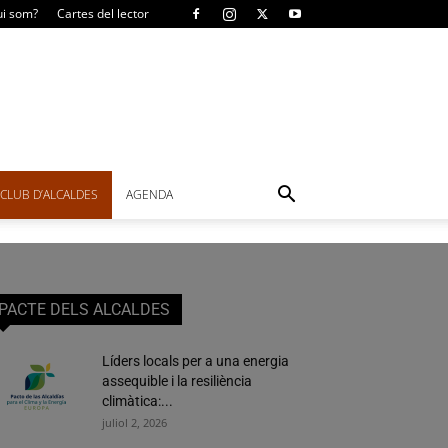
i som?
Cartes del lector
CLUB D’ALCALDES
AGENDA
PACTE DELS ALCALDES
Líders locals per a una energia
assequible i la resiliència
climàtica:...
juliol 2, 2026