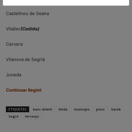
Castellnou de Seana
Vilaller
(Cedida)
Cervera
Vilanova de Segrià
Juneda
Continuar llegint
ETIQUETES
banc dolent
lleida
municipis
pisos
Sareb
Segre
terrenys