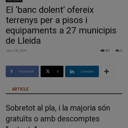
El ‘banc dolent’ ofereix
terrenys per a pisos i
equipaments a 27 municipis
de Lleida
abril 28, 2026
87
0
Facebook
X
Linkedin
ARTICLE
Sobretot al pla, i la majoria són
gratuïts o amb descomptes