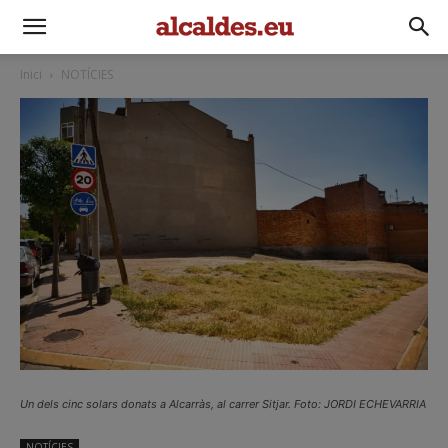
Inici
NOTÍCIES
Un dels cinc solars donats a Alcarràs, al carrer Sitjar. Foto: JORDI ECHEVARRIA
NOTÍCIES