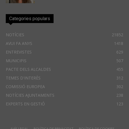
Categories populars
NOTÍCIES
21852
AVUI FA ANYS
1418
ENTREVISTES
629
MUNICIPIS
507
PACTE DELS ALCALDES
455
TEMES D'INTERÈS
312
COMISSIÓ EUROPEA
302
NOTÍCIES AJUNTAMENTS
238
EXPERTS EN GESTIÓ
123
AVÍS LEGAL
POLÍTICA DE PRIVACITAT
POLÍTICA DE COOKIES