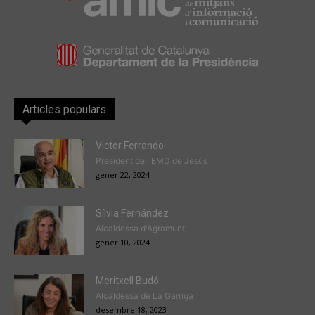
Articles populars
Victor Ferrando
President de l'EMD de Jesús
gener 22, 2024
Sílvia Fernández
Alcaldessa d'Agramunt
gener 10, 2024
Meritxell Budó
Alcaldessa de La Garriga
desembre 18, 2023