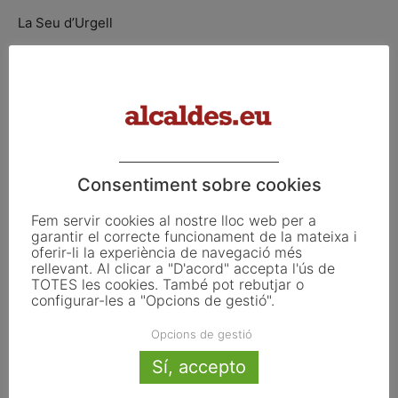
La Seu d’Urgell
Bellcaire d’Urgell
Tornabous
Bellpuig
Consentiment sobre cookies
Torres de Segre
Fem servir cookies al nostre lloc web per a
garantir el correcte funcionament de la mateixa i
oferir-li la experiència de navegació més
Benavent de Segrià
rellevant. Al clicar a "D'acord" accepta l'ús de
TOTES les cookies. També pot rebutjar o
configurar-les a "Opcions de gestió".
Tàrrega
Opcions de gestió
Castelldans
Sí, accepto
Vilagrassa