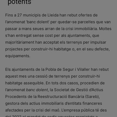
“potents”
Fins a 27 municipis de Lleida han rebut ofertes de
l’anomenat ‘banc dolent’ per quedar-se parcel·les que van
passar a mans seues arran de la crisi immobiliària. Moltes
s’han entregat sense cost per als ajuntaments, que
majoritàriament han acceptat els terrenys per impulsar
projectes per construir-hi habitatge o, en el seu defecte,
equipaments.
Els ajuntaments de la Pobla de Segur i Vilaller han rebut
aquest mes una cessió de terrenys per construir-hi
habitatge assequible. En tots dos casos, procedien de
l’anomenat
banc dolent
, la Societat de Gestió d’Actius
Procedents de la Reestructuració Bancària (Sareb),
gestora dels actius immobiliaris d’entitats financeres
afectades per la crisi del maó. L’empresa pública té des
del 2022 el mandat de cedir aquestes propietats a