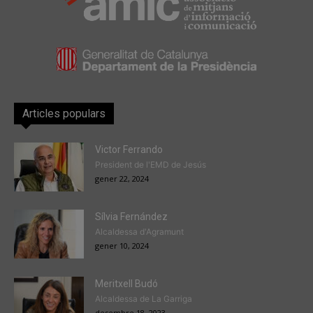
Articles populars
Victor Ferrando
President de l'EMD de Jesús
gener 22, 2024
Sílvia Fernández
Alcaldessa d'Agramunt
gener 10, 2024
Meritxell Budó
Alcaldessa de La Garriga
desembre 18, 2023