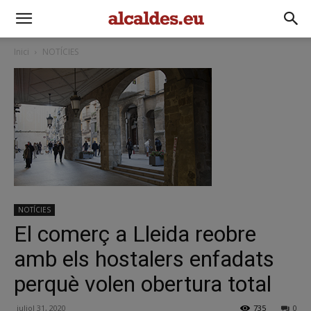
Inici
NOTÍCIES
NOTÍCIES
El comerç a Lleida reobre
amb els hostalers enfadats
perquè volen obertura total
juliol 31, 2020
735
0