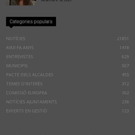
Categories populars
NOTÍCIES
21851
AVUI FA ANYS
1418
ENTREVISTES
629
MUNICIPIS
507
PACTE DELS ALCALDES
455
TEMES D'INTERÈS
312
COMISSIÓ EUROPEA
302
NOTÍCIES AJUNTAMENTS
236
EXPERTS EN GESTIÓ
123