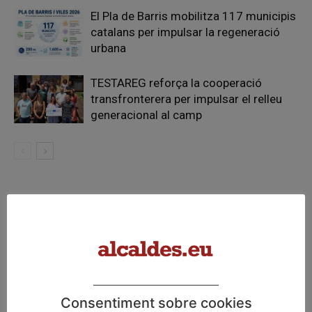
El Pla de Barris mobilitza 117 municipis
catalans per impulsar la regeneració
urbana
TESTAREG reforça la cooperació
transfronterera per impulsar el relleu
generacional al camp
FER UN COMENTARI
Consentiment sobre cookies