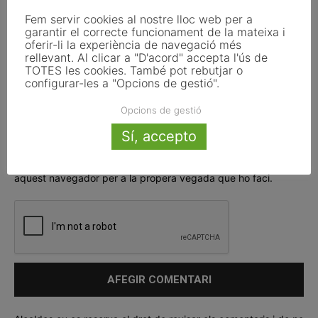
Fem servir cookies al nostre lloc web per a
garantir el correcte funcionament de la mateixa i
oferir-li la experiència de navegació més
rellevant. Al clicar a "D'acord" accepta l'ús de
TOTES les cookies. També pot rebutjar o
configurar-les a "Opcions de gestió".
Opcions de gestió
Sí, accepto
Deseu el meu nom, el meu correu electrònic i el lloc web en
aquest navegador per a la propera vegada que ho faci.