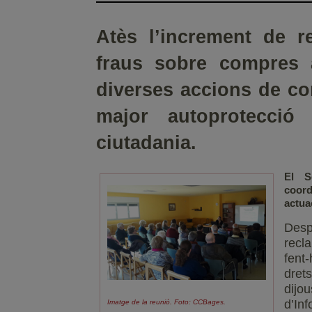
Atès l’increment de 
fraus sobre compres a
diverses accions de co
major autoprotecció
ciutadania.
El S
coor
actua
Desp
recl
fent
dret
dijo
d’In
Imatge de la reunió. Foto: CCBages.