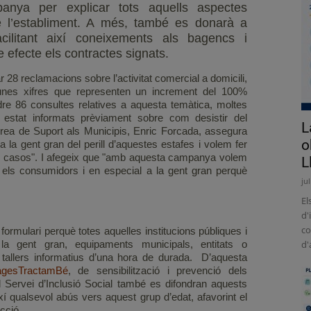
anya per explicar tots aquells aspectes
e l’establiment. A més, també es donarà a
acilitant així coneixements als bagencs i
efecte els contractes signats.
 28 reclamacions sobre l’activitat comercial a domicili,
 unes xifres que representen un increment del 100%
dre 86 consultes relatives a aquesta temàtica, moltes
estat informats prèviament sobre com desistir del
L
Àrea de Suport als Municipis, Enric Forcada, assegura
o
la gent gran del perill d’aquestes estafes i volem fer
sts casos". I afegeix que "amb aquesta campanya volem
L
 els consumidors i en especial a la gent gran perquè
ju
El
d'
co
formulari perquè totes aquelles institucions públiques i
 la gent gran, equipaments municipals, entitats o
d'
ar tallers informatius d’una hora de durada. D’aquesta
gesTractamBé
, de sensibilització i prevenció dels
 Servei d’Inclusió Social també es difondran aquests
xí qualsevol abús vers aquest grup d’edat, afavorint el
ecció.