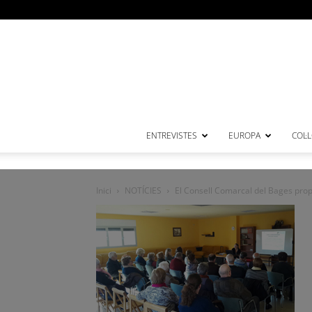
ENTREVISTES
EUROPA
COL·
Inici
NOTÍCIES
El Consell Comarcal del Bages propos