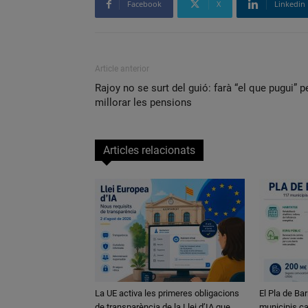
Facebook
X
Linkedin
Article anterior
Rajoy no se surt del guió: farà “el que pugui” p
millorar les pensions
Articles relacionats
La UE activa les primeres obligacions
El Pla de Bar
de transparència de la Llei d’IA que
municipis ca