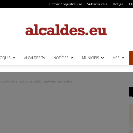
Entrar / registrar-se
Subscriure’s
Botiga
Qu
LOQUIS
ALCALDES TV
NOTÍCIES
MUNICIPIS
MÉS
Alcaldes
a tallers i píndoles informatives per evitar...