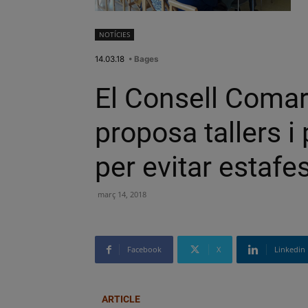
NOTÍCIES
14.03.18
• Bages
El Consell Comar
proposa tallers i
per evitar estafe
març 14, 2018
Facebook
X
Linkedin
ARTICLE