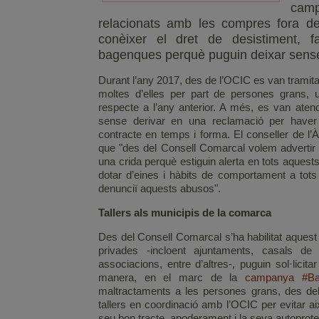
camp
relacionats amb les compres fora d
conèixer el dret de desistiment, f
bagenques perquè puguin deixar sense 
Durant l’any 2017, des de l’OCIC es van tramitar
moltes d’elles per part de persones grans,
respecte a l’any anterior. A més, es van aten
sense derivar en una reclamació per haver 
contracte en temps i forma. El conseller de l’
que "des del Consell Comarcal volem advertir a 
una crida perquè estiguin alerta en tots aque
dotar d’eines i hàbits de comportament a tots
denunciï aquests abusos".
Tallers als municipis de la comarca
Des del Consell Comarcal s’ha habilitat aquest 
privades -incloent ajuntaments, casals de
associacions, entre d’altres-, puguin sol·licit
manera, en el marc de la
campanya #Ba
maltractaments a les persones grans, des del
tallers en coordinació amb l’OCIC per evitar ai
seu bon tracte, apoderament i la seva autoprot