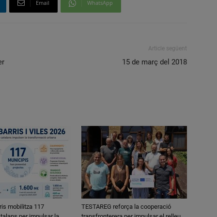
Email
WhatsApp
Article següent
er
15 de març del 2018
ris mobilitza 117
TESTAREG reforça la cooperació
talans per impulsar la
transfronterera per impulsar el relleu