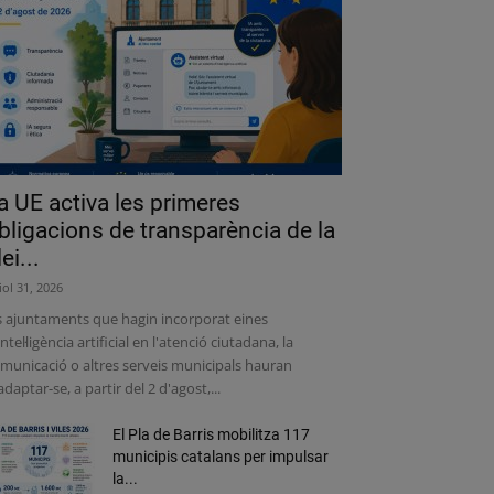
a UE activa les primeres
bligacions de transparència de la
lei...
liol 31, 2026
s ajuntaments que hagin incorporat eines
intel·ligència artificial en l'atenció ciutadana, la
municació o altres serveis municipals hauran
adaptar-se, a partir del 2 d'agost,...
El Pla de Barris mobilitza 117
municipis catalans per impulsar
la...