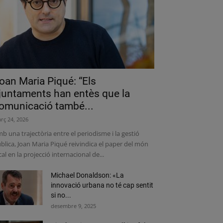
oan Maria Piqué: “Els
juntaments han entès que la
omunicació també...
rç 24, 2026
b una trajectòria entre el periodisme i la gestió
blica, Joan Maria Piqué reivindica el paper del món
cal en la projecció internacional de...
Michael Donaldson: «La
innovació urbana no té cap sentit
si no...
desembre 9, 2025