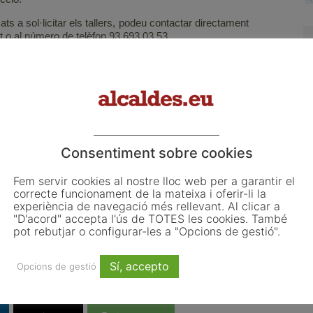
ats a sol·licitar els tallers, podeu contactar directament
 o al número de telèfon 93 693 03 53.
ns, el Consell Comarcal també compartirà a través dels
índoles informatives amb l’objectiu d’incrementar la
drets. A més, des de l’OCIC s’ha elaborat un document
is i usuàries puguin conèixer tots aquells aspectes
omercial i l’exercici del dret de desistiment.
cionats amb les visites de comercials a domicili, les
, les revisions de gas o el dret de desistiment respecte
Consentiment sobre cookies
ltres. Per conèixer totes les propostes que s’ofereixen,
Fem servir cookies al nostre lloc web per a garantir el
correcte funcionament de la mateixa i oferir-li la
experiència de navegació més rellevant. Al clicar a
"D'acord" accepta l'ús de TOTES les cookies. També
pot rebutjar o configurar-les a "Opcions de gestió".
Gent gran
píndoles informatives
tallers
Sí, accepto
Opcions de gestió