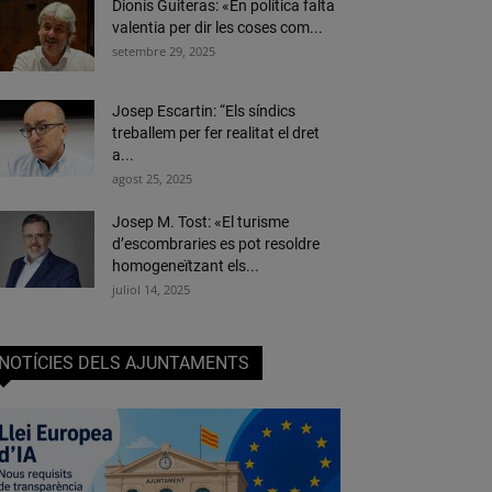
Dionís Guiteras: «En política falta
valentia per dir les coses com...
setembre 29, 2025
Josep Escartin: “Els síndics
treballem per fer realitat el dret
a...
agost 25, 2025
Josep M. Tost: «El turisme
d’escombraries es pot resoldre
homogeneïtzant els...
juliol 14, 2025
NOTÍCIES DELS AJUNTAMENTS