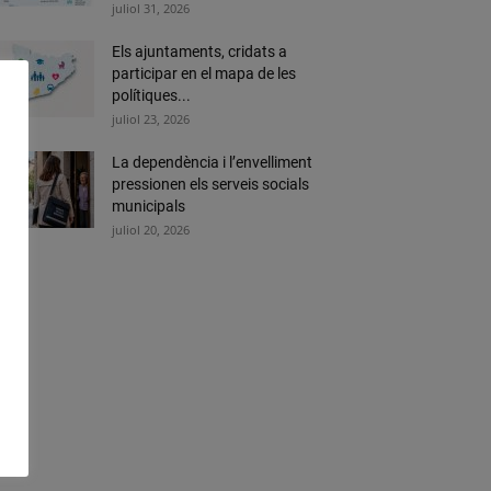
juliol 31, 2026
Els ajuntaments, cridats a
participar en el mapa de les
polítiques...
juliol 23, 2026
La dependència i l’envelliment
pressionen els serveis socials
municipals
juliol 20, 2026