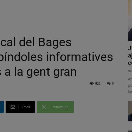
cal del Bages
J
 píndoles informatives
a
c
s a la gent gran
ma
Am
822
0
pú
lo
Email
WhatsApp