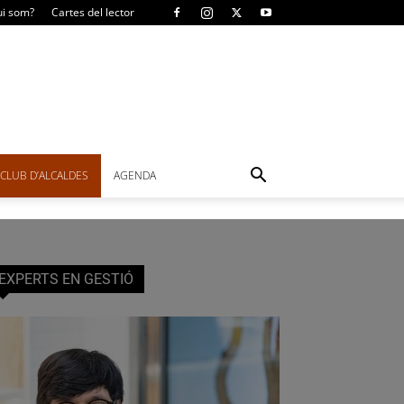
i som?
Cartes del lector
CLUB D’ALCALDES
AGENDA
EXPERTS EN GESTIÓ