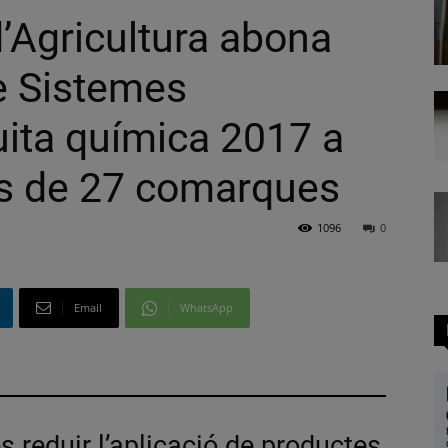
’Agricultura abona
de Sistemes
luita química 2017 a
is de 27 comarques
1096
0
Email
WhatsApp
és reduir l’aplicació de productes