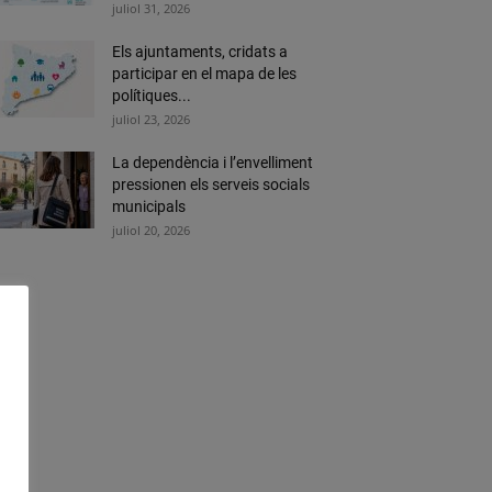
juliol 31, 2026
Els ajuntaments, cridats a
participar en el mapa de les
polítiques...
juliol 23, 2026
La dependència i l’envelliment
pressionen els serveis socials
municipals
juliol 20, 2026