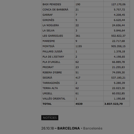
NOTÍCIES
26.10.18
– BARCELONA
• Barcelonès