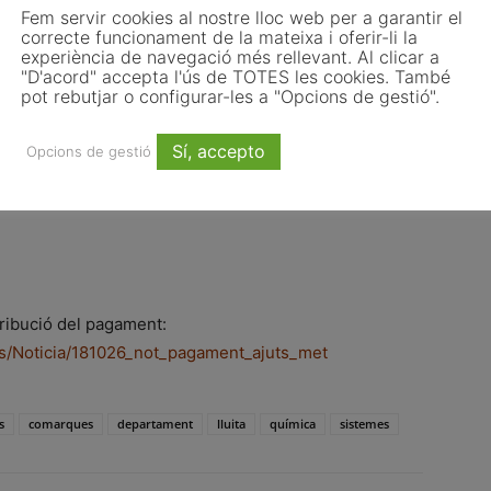
Fem servir cookies al nostre lloc web per a garantir el
correcte funcionament de la mateixa i oferir-li la
experiència de navegació més rellevant. Al clicar a
"D'acord" accepta l'ús de TOTES les cookies. També
pot rebutjar o configurar-les a "Opcions de gestió".
Sí, accepto
Opcions de gestió
tribució del pagament:
alls/Noticia/181026_not_pagament_ajuts_met
s
comarques
departament
lluita
química
sistemes