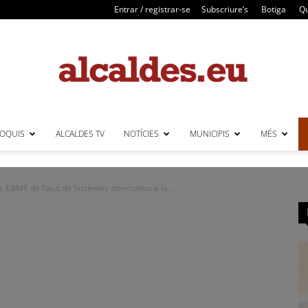
Entrar / registrar-se
Subscriure’s
Botiga
Qu
LOQUIS
ALCALDES TV
NOTÍCIES
MUNICIPIS
MÉS
Alcaldes
3,8M€ de l’ajut de Sistemes alternatius a la...