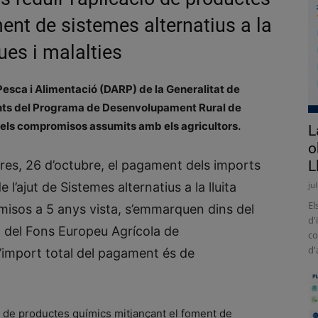
ent de sistemes alternatius a la
ues i malalties
esca i Alimentació (DARP) de la Generalitat de
nts del Programa de Desenvolupament Rural de
els compromisos assumits amb els agricultors.
L
o
dres, 26 d’octubre, el pagament dels imports
L
’ajut de Sistemes alternatius a la lluita
ju
El
isos a 5 anys vista, s’emmarquen dins del
d'
del Fons Europeu Agrícola de
co
d'
import total del pagament és de
ció de productes químics mitjançant el foment de