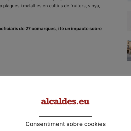
a plagues i malalties en cultius de fruiters, vinya,
eficiaris de 27 comarques, i té un impacte sobre
Consentiment sobre cookies