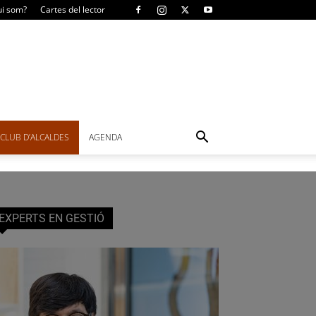
i som?
Cartes del lector
CLUB D’ALCALDES
AGENDA
EXPERTS EN GESTIÓ