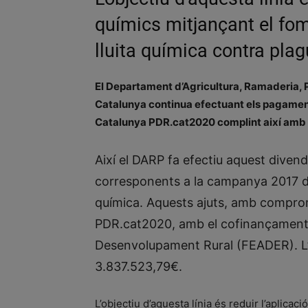
químics mitjançant el fom
lluita química contra plag
El Departament d’Agricultura, Ramaderia, P
Catalunya continua efectuant els pagame
Catalunya PDR.cat2020 complint així amb 
Així el DARP fa efectiu aquest diven
corresponents a la campanya 2017 de l
química. Aquests ajuts, amb comprom
PDR.cat2020, amb el cofinançament 
Desenvolupament Rural (FEADER). L’
3.837.523,79€.
L’objectiu d’aquesta línia és reduir l’aplica