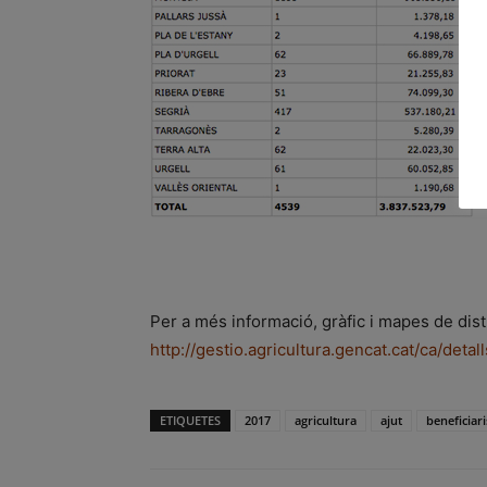
Per a més informació, gràfic i mapes de dis
http://gestio.agricultura.gencat.cat/ca/det
ETIQUETES
2017
agricultura
ajut
beneficiari