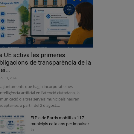
a UE activa les primeres
bligacions de transparència de la
lei...
liol 31, 2026
s ajuntaments que hagin incorporat eines
intel·ligència artificial en l'atenció ciutadana, la
municació o altres serveis municipals hauran
adaptar-se, a partir del 2 d'agost,...
El Pla de Barris mobilitza 117
municipis catalans per impulsar
la...