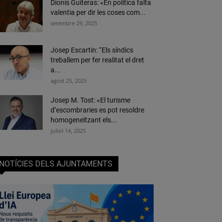
Dionís Guiteras: «En política falta
valentia per dir les coses com...
setembre 29, 2025
Josep Escartin: “Els síndics
treballem per fer realitat el dret
a...
agost 25, 2025
Josep M. Tost: «El turisme
d’escombraries es pot resoldre
homogeneïtzant els...
juliol 14, 2025
NOTÍCIES DELS AJUNTAMENTS