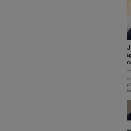
J
a
c
ma
Am
pú
lo