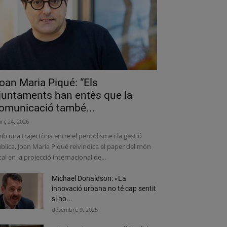
oan Maria Piqué: “Els
juntaments han entès que la
omunicació també...
rç 24, 2026
b una trajectòria entre el periodisme i la gestió
blica, Joan Maria Piqué reivindica el paper del món
cal en la projecció internacional de...
Michael Donaldson: «La
innovació urbana no té cap sentit
si no...
desembre 9, 2025