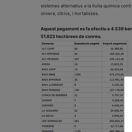
sistemes alternatius a la lluita química contr
olivera, cítrics, i hortalisses.
Aquest pagament es fa efectiu a 4.539 ben
51.823 hectàrees de conreu.