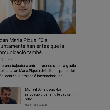
oan Maria Piqué: “Els
juntaments han entès que la
omunicació també...
rç 24, 2026
b una trajectòria entre el periodisme i la gestió
blica, Joan Maria Piqué reivindica el paper del
n local en la projecció internacional de...
Michael Donaldson: «La
innovació urbana no té cap sentit
si no...
desembre 9, 2025