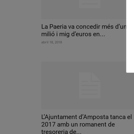
La Paeria va concedir més d’un
milió i mig d’euros en...
abril 18, 2018
L’Ajuntament d’Amposta tanca el
2017 amb un romanent de
tresoreria de...