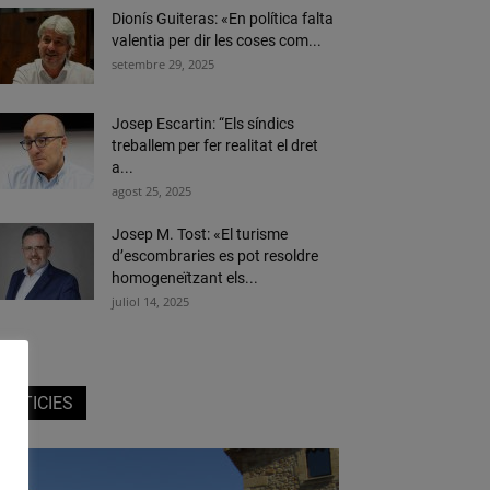
Dionís Guiteras: «En política falta
valentia per dir les coses com...
setembre 29, 2025
Josep Escartin: “Els síndics
treballem per fer realitat el dret
a...
agost 25, 2025
Josep M. Tost: «El turisme
d’escombraries es pot resoldre
homogeneïtzant els...
juliol 14, 2025
NOTICIES