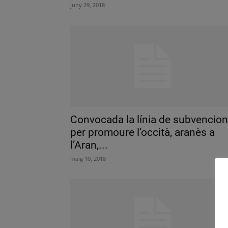
juny 29, 2018
Convocada la línia de subvencio
per promoure l’occità, aranès a
l’Aran,...
maig 10, 2018