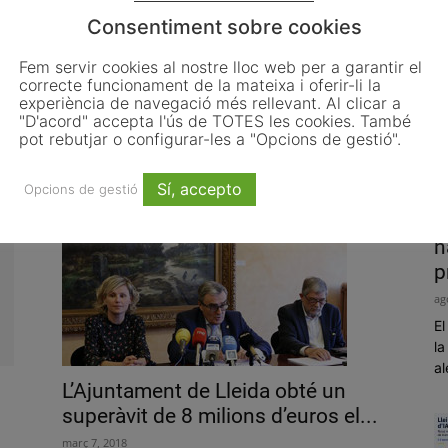
Consentiment sobre cookies
Fem servir cookies al nostre lloc web per a garantir el
correcte funcionament de la mateixa i oferir-li la
L’Ajuntament de Mataró tanca
experiència de navegació més rellevant. Al clicar a
l’exercici 2017 amb un superàvit
"D'acord" accepta l'ús de TOTES les cookies. També
de 8,2...
pot rebutjar o configurar-les a "Opcions de gestió".
abril 17, 2018
Sí, accepto
Opcions de gestió
P
h
p
ag
El
la
al
L’Ajuntament de Lleida obté un
superàvit de 8 milions d’euros el...
març 7, 2018