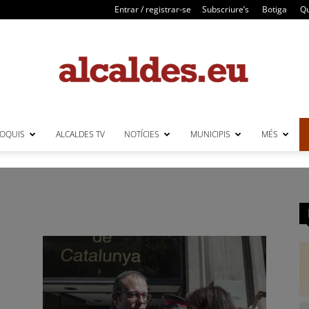
Entrar / registrar-se
Subscriure’s
Botiga
Qu
LOQUIS
ALCALDES TV
NOTÍCIES
MUNICIPIS
MÉS
Alcaldes