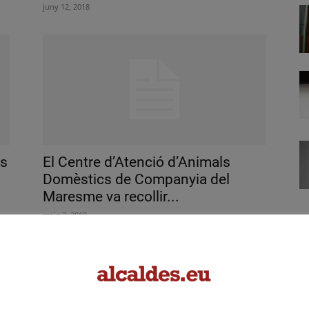
juny 12, 2018
ns
El Centre d’Atenció d’Animals
Domèstics de Companyia del
Maresme va recollir...
maig 3, 2018