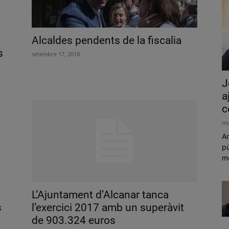
Alcaldes pendents de la fiscalia
s
setembre 17, 2018
J
a
c
ma
Am
pú
mó
L’Ajuntament d’Alcanar tanca
s
l’exercici 2017 amb un superàvit
de 903.324 euros