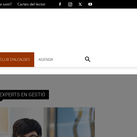
i som?
Cartes del lector
CLUB D’ALCALDES
AGENDA
EXPERTS EN GESTIÓ