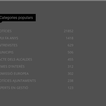
Categories populars
OTÍCIES
21852
VUI FA ANYS
1418
NTREVISTES
629
UNICIPIS
506
ACTE DELS ALCALDES
455
EMES D'INTERÈS
312
OMISSIÓ EUROPEA
302
OTÍCIES AJUNTAMENTS
238
XPERTS EN GESTIÓ
123