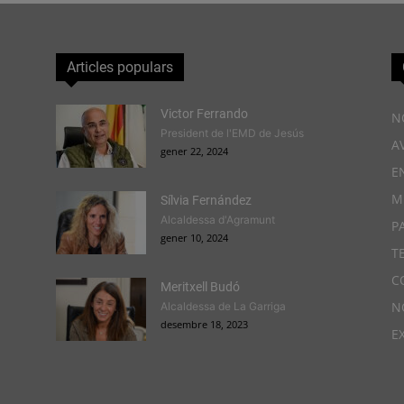
Articles populars
Victor Ferrando
N
President de l'EMD de Jesús
A
gener 22, 2024
E
M
Sílvia Fernández
Alcaldessa d'Agramunt
P
gener 10, 2024
T
C
Meritxell Budó
N
Alcaldessa de La Garriga
desembre 18, 2023
E