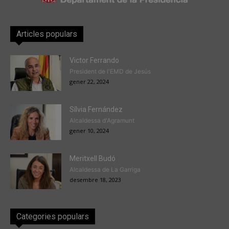
Articles populars
Victor Ferrando
President de l'EMD de Jesús
gener 22, 2024
Sílvia Fernández
Alcaldessa d'Agramunt
gener 10, 2024
Meritxell Budó
Alcaldessa de La Garriga
desembre 18, 2023
Categories populars