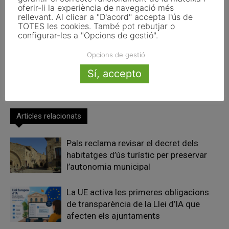
oferir-li la experiència de navegació més
rellevant. Al clicar a "D'acord" accepta l'ús de
TOTES les cookies. També pot rebutjar o
configurar-les a "Opcions de gestió".
Article anterior
Article següent
Opcions de gestió
Alcaldes de Junts fan saber a
L’AMB i l’ajuntament de Sant
Turull el seu “malestar”
Cugat firmen el conveni pel
Sí, accepto
traspàs del bus urbà
Articles relacionats
Pals reclama revisar el decret dels
habitatges d’ús turístic per preservar
l’autonomia municipal
La UE activa les primeres obligacions
de transparència de la Llei d’IA que
afecten els ajuntaments