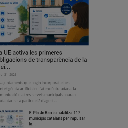
a UE activa les primeres
bligacions de transparència de la
lei...
liol 31, 2026
s ajuntaments que hagin incorporat eines
intel·ligència artificial en l'atenció ciutadana, la
municació o altres serveis municipals hauran
adaptar-se, a partir del 2 d'agost,...
El Pla de Barris mobilitza 117
municipis catalans per impulsar
la...