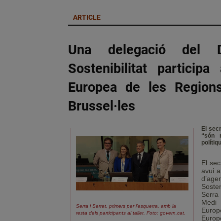
ARTICLE
Una delegació del D
Sostenibilitat partici
Europea de les Regions
Brussel·les
El sec
“són r
políti
El sec
avui a
d’age
Soste
Serra
Medi 
Serra i Serret, primers per l’esquerra, amb la
Europe
resta dels participants al taller. Foto: govern.cat.
Europe