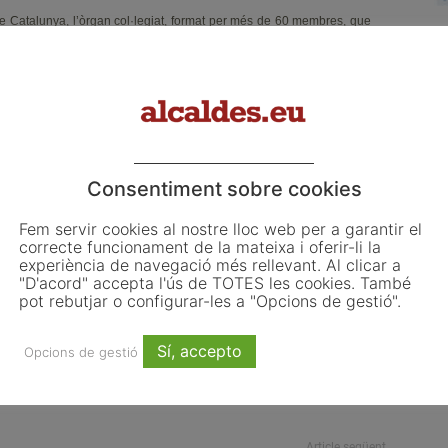
e Catalunya, l’òrgan col·legiat, format per més de 60 membres, que
nda. Actualment, el procés de participació ha culminat després de
cional de més de 400 representants, i on s’han pogut recollir els
nt de la societat civil com dels diferents nivells de l’Administració.
celebració de la 2a Assemblea Urbana de Catalunya, prevista per a
ent, el Govern ha participat en diversos fòrums multilaterals per
estan impulsant les seves pròpies agendes.
Consentiment sobre cookies
Fem servir cookies al nostre lloc web per a garantir el
ostenible
Govern
municipis
objectius
paper
regions
correcte funcionament de la mateixa i oferir-li la
experiència de navegació més rellevant. Al clicar a
"D'acord" accepta l'ús de TOTES les cookies. També
pot rebutjar o configurar-les a "Opcions de gestió".
Sí, accepto
Opcions de gestió
Email
WhatsApp
Article següent