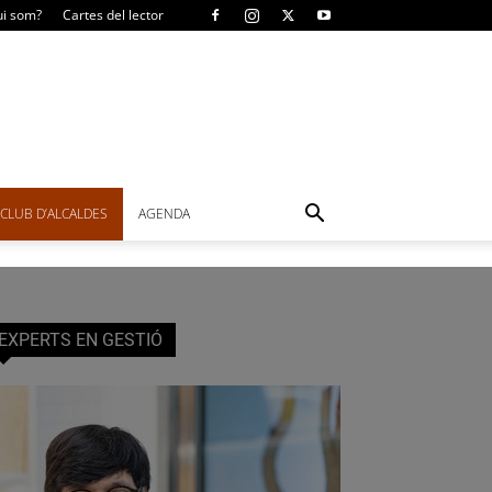
i som?
Cartes del lector
CLUB D’ALCALDES
AGENDA
EXPERTS EN GESTIÓ