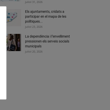
juliol 31, 2026
Els ajuntaments, cridats a
participar en el mapa de les
polítiques...
juliol 23, 2026
La dependència i l’envelliment
pressionen els serveis socials
municipals
juliol 20, 2026