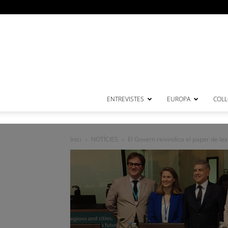
ENTREVISTES
EUROPA
COL·
Inici
NOTÍCIES
El Govern reivindica el paper de les 