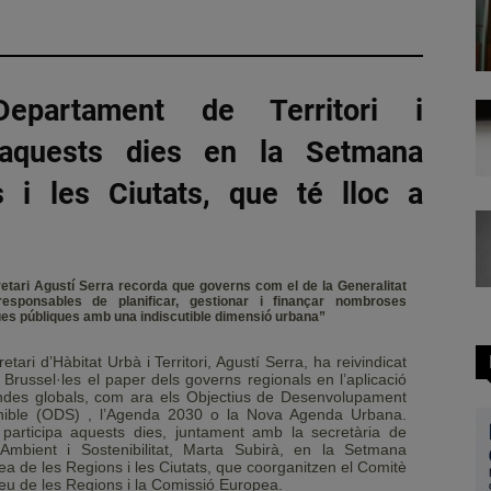
epartament de Territori i
pa aquests dies en la Setmana
 i les Ciutats, que té lloc a
retari Agustí Serra recorda que governs com el de la Generalitat
esponsables de planificar, gestionar i finançar nombroses
ques públiques amb una indiscutible dimensió urbana”
retari d’Hàbitat Urbà i Territori, Agustí Serra, ha reivindicat
 Brussel·les el paper dels governs regionals en l’aplicació
ndes globals, com ara els Objectius de Desenvolupament
nible (ODS) , l’Agenda 2030 o la Nova Agenda Urbana.
 participa aquests dies, juntament amb la secretària de
Ambient i Sostenibilitat, Marta Subirà, en la Setmana
a de les Regions i les Ciutats, que coorganitzen el Comitè
u de les Regions i la Comissió Europea.