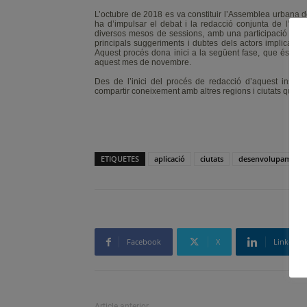
L’octubre de 2018 es va constituir l’Assemblea urbana d
ha d’impulsar el debat i la redacció conjunta de l’Age
diversos mesos de sessions, amb una participació excep
principals suggeriments i dubtes dels actors implicats, ta
Aquest procés dona inici a la següent fase, que és la 
aquest mes de novembre.
Des de l’inici del procés de redacció d’aquest instrum
compartir coneixement amb altres regions i ciutats que 
ETIQUETES
aplicació
ciutats
desenvolupament s
Facebook
X
Linkedin
Article anterior