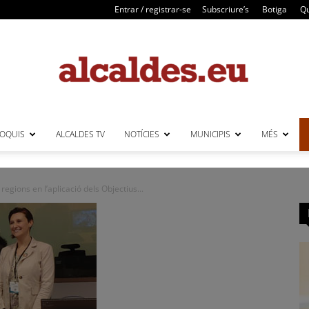
Entrar / registrar-se
Subscriure’s
Botiga
Qu
LOQUIS
ALCALDES TV
NOTÍCIES
MUNICIPIS
MÉS
Alcaldes
regions en l’aplicació dels Objectius...