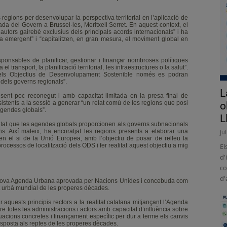
s regions per desenvolupar la perspectiva territorial en l’aplicació de
da del Govern a Brussel·les, Meritxell Serret. En aquest context, el
 autors gairebé exclusius dels principals acords internacionals” i ha
ça emergent” i “capitalitzen, en gran mesura, el moviment global en
ponsables de planificar, gestionar i finançar nombroses polítiques
ransport, la planificació territorial, les infraestructures o la salut”.
els Objectius de Desenvolupament Sostenible només es podran
dels governs regionals”.
L
 sent poc reconegut i amb capacitat limitada en la presa final de
ssistents a la sessió a generar “un relat comú de les regions que posi
o
agendes globals”.
L
tunitat que les agendes globals proporcionen als governs subnacionals
s. Així mateix, ha encoratjat les regions presents a elaborar una
ju
n el si de la Unió Europea, amb l’objectiu de posar de relleu la
ocessos de localització dels ODS i fer realitat aquest objectiu a mig
El
d'
co
d'
 la Nova Agenda Urbana aprovada per Nacions Unides i concebuda com
 urbà mundial de les properes dècades.
r aquests principis rectors a la realitat catalana mitjançant l’Agenda
e totes les administracions i actors amb capacitat d’influència sobre
actuacions concretes i finançament específic per dur a terme els canvis
sposta als reptes de les properes dècades.