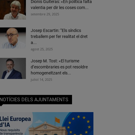
Dionís Guiteras: «En política falta
valentia per dir les coses com...
setembre 29, 2025
Josep Escartin: “Els síndics
treballem per fer realitat el dret
a...
agost 25, 2025
Josep M. Tost: «El turisme
d’escombraries es pot resoldre
homogeneïtzant els...
juliol 14, 2025
NOTÍCIES DELS AJUNTAMENTS