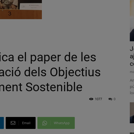
J
ica el paper de les
a
c
cació dels Objectius
ma
Am
ent Sostenible
pú
lo
1077
0
Email
WhatsApp