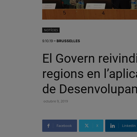
NOTÍCIES
9.10.19
– BRUSSEL·LES
El Govern reivind
regions en l’apli
de Desenvolupam
octubre 9, 2019
Facebook
X
Linkedin