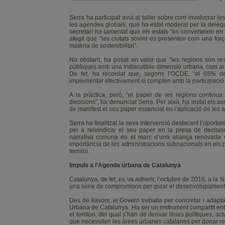
Serra ha participat avui al taller sobre com involucrar le
les agendes globals, que ha estat moderat per la delega
secretari ha lamentat que els estats “es converteixin en
afegit que “les ciutats sovint es presenten com una for
matèria de sostenibilitat”.
No obstant, ha posat en valor que “les regions són res
públiques amb una indiscutible dimensió urbana, com ara el t
De fet, ha recordat que, segons l’OCDE, “el 65% d
implementar efectivament si compten amb la participació 
A la pràctica, però, “el paper de les regions continua
decisions”, ha denunciat Serra. Per això, ha instat els a
de manifest el seu paper essencial en l’aplicació de les 
Serra ha finalitzat la seva intervenció destacant l’opor
per a reivindicar el seu paper en la presa de decision
narrativa comuna en el marc d’una aliança renovada e
importància de les administracions subnacionals en els pr
termini.
Impuls a l’Agenda urbana de Catalunya
Catalunya, de fet, es va adherir, l’octubre de 2016, a
una sèrie de compromisos per guiar el desenvolupament
Des de llavors, el Govern treballa per concretar i adapta
Urbana de Catalunya. Ha ser un instrument compartit entr
el territori, del qual s’han de derivar línies polítiques, 
que necessiten les àrees urbanes catalanes per donar re