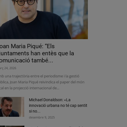
oan Maria Piqué: “Els
juntaments han entès que la
omunicació també...
rç 24, 2026
b una trajectòria entre el periodisme i la gestió
blica, Joan Maria Piqué reivindica el paper del món
cal en la projecció internacional de...
Michael Donaldson: «La
innovació urbana no té cap sentit
si no...
desembre 9, 2025