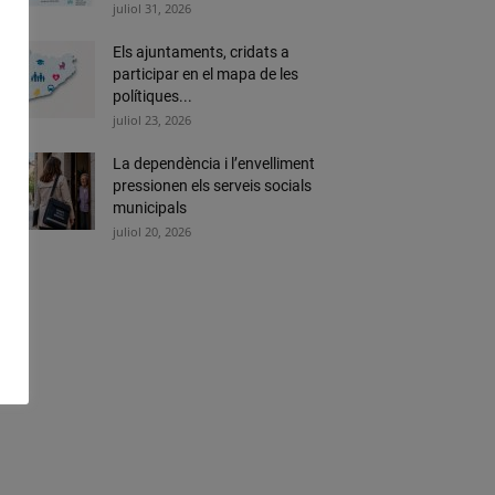
juliol 31, 2026
Els ajuntaments, cridats a
participar en el mapa de les
polítiques...
juliol 23, 2026
La dependència i l’envelliment
pressionen els serveis socials
municipals
juliol 20, 2026