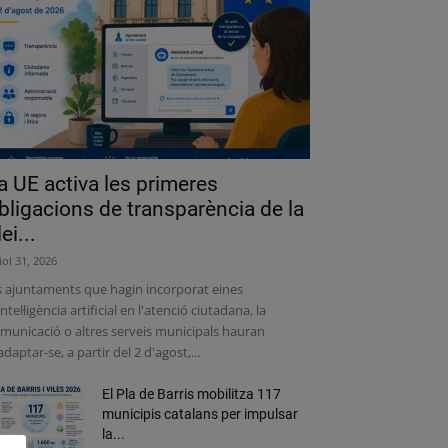
a UE activa les primeres
bligacions de transparència de la
lei...
liol 31, 2026
s ajuntaments que hagin incorporat eines
intel·ligència artificial en l'atenció ciutadana, la
municació o altres serveis municipals hauran
adaptar-se, a partir del 2 d'agost,...
El Pla de Barris mobilitza 117
municipis catalans per impulsar
la...