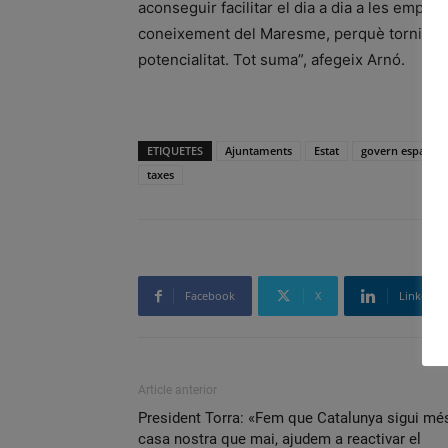
aconseguir facilitar el dia a dia a les empr
coneixement del Maresme, perquè torni a ser
potencialitat. Tot suma”, afegeix Arnó.
ETIQUETES
Ajuntaments
Estat
govern espanyol
taxes
Facebook
X
Linkedin
Article anterior
President Torra: «Fem que Catalunya sigui mé
casa nostra que mai, ajudem a reactivar el