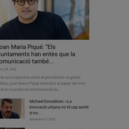
oan Maria Piqué: “Els
juntaments han entès que la
omunicació també...
rç 24, 2026
b una trajectòria entre el periodisme i la gestió
blica, Joan Maria Piqué reivindica el paper del món
cal en la projecció internacional de...
Michael Donaldson: «La
innovació urbana no té cap sentit
si no...
desembre 9, 2025