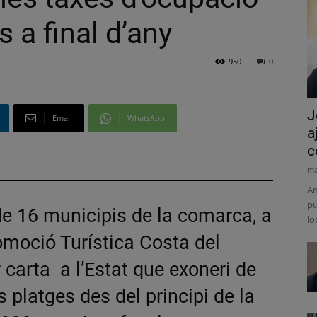
s a final d’any
950
0
J
Email
WhatsApp
a
c
ma
Am
pú
 de 16 municipis de la comarca, a
lo
omoció Turística Costa del
 carta a l’Estat que exoneri de
s platges des del principi de la