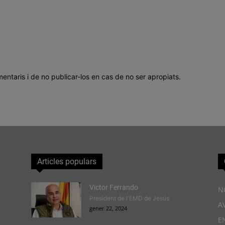
mentaris i de no publicar-los en cas de no ser apropiats.
Articles populars
Victor Ferrando
N
President de l'EMD de Jesús
A
gener 22, 2024
E