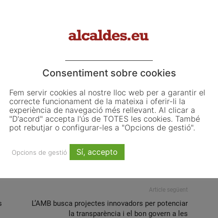
eses en tot el que puguem, com en impulsar el
 un punt de destinació turística amb tota la seva
Consentiment sobre cookies
maresme
municipis
ocupació
petició
platges
Fem servir cookies al nostre lloc web per a garantir el
correcte funcionament de la mateixa i oferir-li la
experiència de navegació més rellevant. Al clicar a
"D'acord" accepta l'ús de TOTES les cookies. També
pot rebutjar o configurar-les a "Opcions de gestió".
Email
WhatsApp
Sí, accepto
Opcions de gestió
Article següent
s
L’AMB busca projectes innovadors per potenciar
la transparència i el bon govern a les