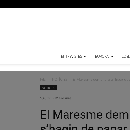
ENTREVISTES
EUROPA
COL·
Inici
NOTÍCIES
El Maresme demanarà a l’Estat que n
NOTÍCIES
16.6.20
• Maresme
El Maresme deman
s’hagin de pagar