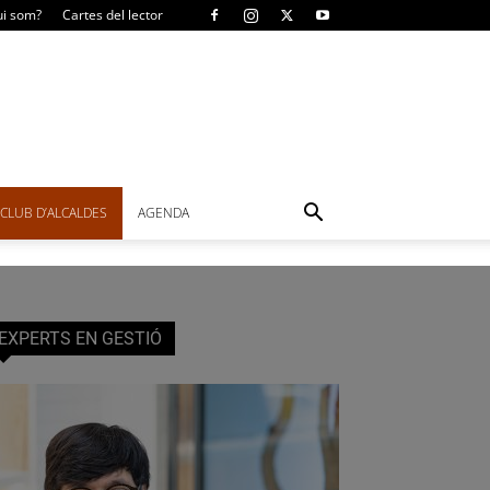
i som?
Cartes del lector
CLUB D’ALCALDES
AGENDA
EXPERTS EN GESTIÓ