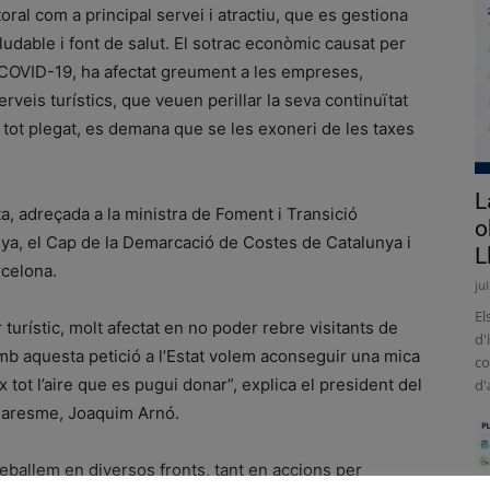
toral com a principal servei i atractiu, que es gestiona
dable i font de salut. El sotrac econòmic causat per
 la COVID-19, ha afectat greument a les empreses,
rveis turístics, que veuen perillar la seva continuïtat
 tot plegat, es demana que se les exoneri de les taxes
L
rta, adreçada a la ministra de Foment i Transició
o
nya, el Cap de la Demarcació de Costes de Catalunya i
L
rcelona.
ju
El
 turístic, molt afectat en no poder rebre visitants de
d'
Amb aquesta petició a l’Estat volem aconseguir una mica
co
 tot l’aire que es pugui donar”, explica el president del
d'
 Maresme, Joaquim Arnó.
reballem en diversos fronts, tant en accions per