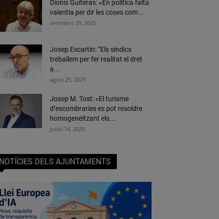
Dionís Guiteras: «En política falta
valentia per dir les coses com...
setembre 29, 2025
Josep Escartin: “Els síndics
treballem per fer realitat el dret
a...
agost 25, 2025
Josep M. Tost: «El turisme
d’escombraries es pot resoldre
homogeneïtzant els...
juliol 14, 2025
NOTÍCIES DELS AJUNTAMENTS