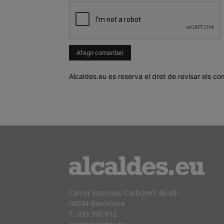
Alcaldes.eu es reserva el dret de revisar els co
Carrer Francesc Carbonell 46-48
08034 Barcelona
T. 933 390 812