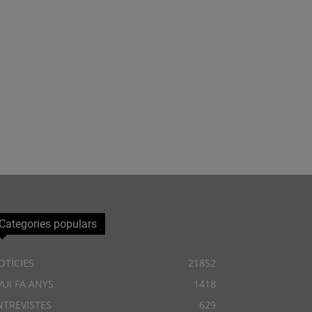
Categories populars
OTÍCIES
21852
VUI FA ANYS
1418
NTREVISTES
629