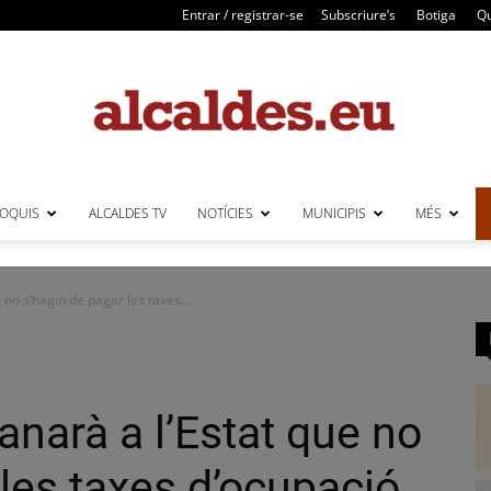
Entrar / registrar-se
Subscriure’s
Botiga
Qu
LOQUIS
ALCALDES TV
NOTÍCIES
MUNICIPIS
MÉS
Alcaldes
o s’hagin de pagar les taxes...
arà a l’Estat que no
 les taxes d’ocupació