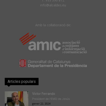
T. 933 390 812
info@alcaldes.eu
Amb la col·laboració de:
Articles populars
Victor Ferrando
President de l'EMD de Jesús
gener 22, 2024