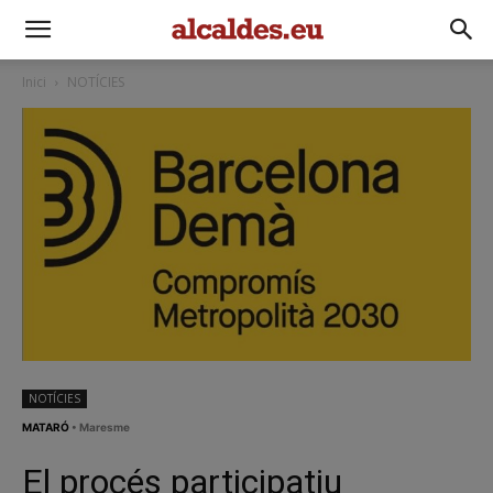
Inici
NOTÍCIES
NOTÍCIES
MATARÓ
• Maresme
El procés participatiu