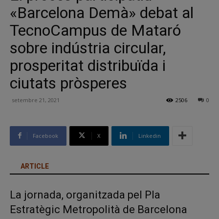
«Barcelona Demà» debat al
TecnoCampus de Mataró
sobre indústria circular,
prosperitat distribuïda i
ciutats pròsperes
setembre 21, 2021
2506
0
Facebook
X
Linkedin
ARTICLE
La jornada, organitzada pel Pla
Estratègic Metropolità de Barcelona