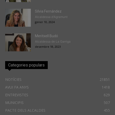
Sílvia Fernández
Alcaldessa d'Agramunt
gener 10, 2024
Meritxell Budó
Alcaldessa de La Garriga
desembre 18, 2023
Categories populars
NOTÍCIES
21851
AVUI FA ANYS
1418
ENTREVISTES
629
MUNICIPIS
507
PACTE DELS ALCALDES
455