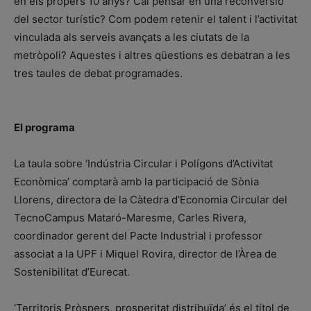
en els propers 10 anys? Cal pensar en una reconversió
del sector turístic? Com podem retenir el talent i l’activitat
vinculada als serveis avançats a les ciutats de la
metròpoli? Aquestes i altres qüestions es debatran a les
tres taules de debat programades.
El programa
La taula sobre ‘Indústria Circular i Polígons d’Activitat
Econòmica’ comptarà amb la participació de Sònia
Llorens, directora de la Càtedra d’Economia Circular del
TecnoCampus Mataró-Maresme, Carles Rivera,
coordinador gerent del Pacte Industrial i professor
associat a la UPF i Miquel Rovira, director de l’Àrea de
Sostenibilitat d’Eurecat.
‘Territoris Pròspers, prosperitat distribuïda’ és el títol de