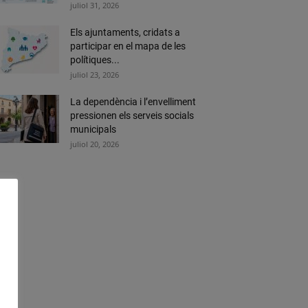
juliol 31, 2026
Els ajuntaments, cridats a
participar en el mapa de les
polítiques...
juliol 23, 2026
La dependència i l’envelliment
pressionen els serveis socials
municipals
juliol 20, 2026