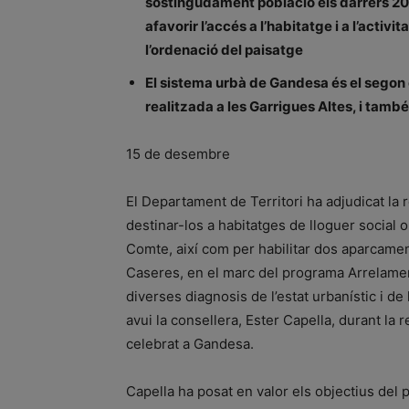
sostingudament població els darrers 20
afavorir l’accés a l’habitatge i a l’activi
l’ordenació del paisatge
El sistema urbà de Gandesa és el segon 
realitzada a les Garrigues Altes, i també
15 de desembre
El Departament de Territori ha adjudicat la re
destinar-los a habitatges de lloguer social o 
Comte, així com per habilitar dos aparcamen
Caseres, en el marc del programa Arrelamen
diverses diagnosis de l’estat urbanístic i de 
avui la consellera, Ester Capella, durant la
celebrat a Gandesa.
Capella ha posat en valor els objectius del