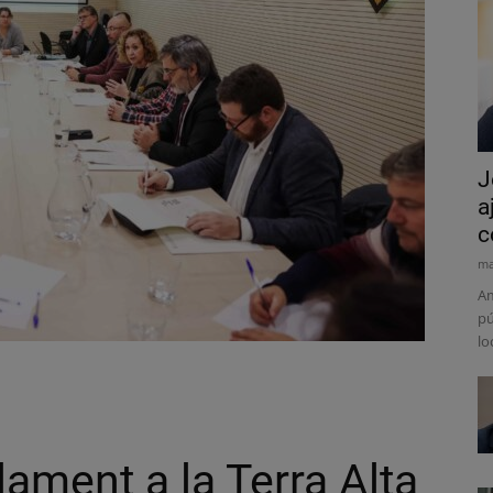
J
a
c
ma
Am
pú
lo
ament a la Terra Alta