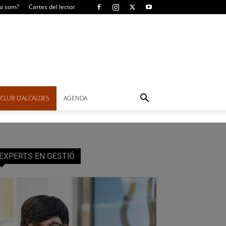
i som?
Cartes del lector
CLUB D’ALCALDES
AGENDA
EXPERTS EN GESTIÓ