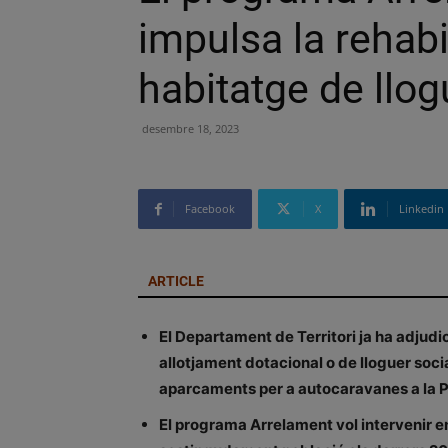
impulsa la rehabil
habitatge de llog
desembre 18, 2023
Facebook
X
Linkedin
ARTICLE
El Departament de Territori ja ha adjudic
allotjament dotacional o de lloguer social
aparcaments per a autocaravanes a la 
El programa Arrelament vol intervenir e