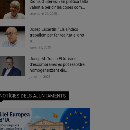
Dionís Guiteras: «En política falta
valentia per dir les coses com...
setembre 29, 2025
Josep Escartin: “Els síndics
treballem per fer realitat el dret
a...
agost 25, 2025
Josep M. Tost: «El turisme
d’escombraries es pot resoldre
homogeneïtzant els...
juliol 14, 2025
NOTÍCIES DELS AJUNTAMENTS