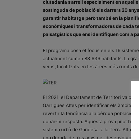
ciutadania s’arreli especialment en aquelles
sostinguda de població els darrers 20 anys.
garantir habitatge però també en la planific
econòmiques i transformadores de cada terr
paisatgístics que ens identifiquen com a pa
El programa posa el focus en els 16 sisteme
actualment sumen 83.636 habitants. La gran
veïns, localitzats en les àrees més rurals del
El 2021, el Departament de Territori va posa
Garrigues Altes per identificar els àmbits d’a
revertir la tendència a la pèrdua poblacional
donar-hi resposta. Aquesta prova pilot ha e
sistema urbà de Gandesa, a la Terra Alta, i 
una durada de tres anys per desenvolupar to