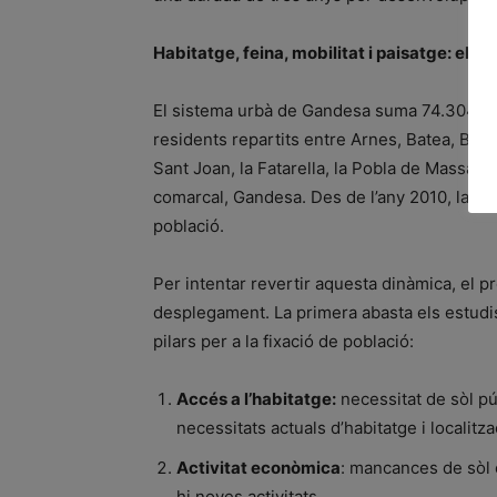
Habitatge, feina, mobilitat i paisatge: els p
El sistema urbà de Gandesa suma 74.304 hec
residents repartits entre Arnes, Batea, Bot,
Sant Joan, la Fatarella, la Pobla de Massaluc
comarcal, Gandesa. Des de l’any 2010, la te
població.
Per intentar revertir aquesta dinàmica, el
desplegament. La primera abasta els estudi
pilars per a la fixació de població:
Accés a l’habitatge:
necessitat de sòl púb
necessitats actuals d’habitatge i localitza
Activitat econòmica
: mancances de sòl 
hi noves activitats.