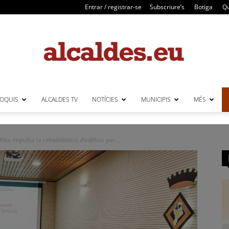
Entrar / registrar-se
Subscriure’s
Botiga
Qu
LOQUIS
ALCALDES TV
NOTÍCIES
MUNICIPIS
MÉS
Alcaldes
ta impulsa la rehabilitació d’edificis per...