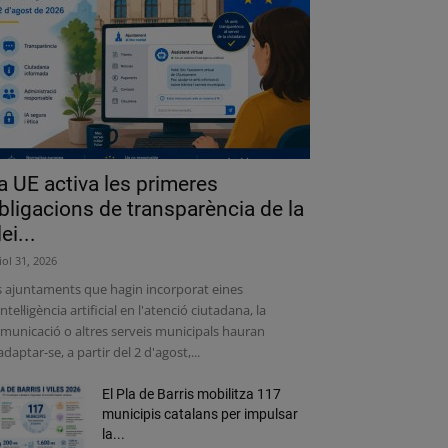
a UE activa les primeres
bligacions de transparència de la
lei...
liol 31, 2026
s ajuntaments que hagin incorporat eines
intel·ligència artificial en l'atenció ciutadana, la
municació o altres serveis municipals hauran
adaptar-se, a partir del 2 d'agost,...
El Pla de Barris mobilitza 117
municipis catalans per impulsar
la...