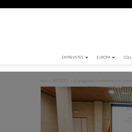
ENTREVISTES
EUROPA
COL·
Inici
NOTÍCIES
El programa Arrelament a la Terra Al