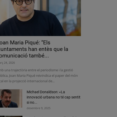
oan Maria Piqué: “Els
juntaments han entès que la
omunicació també...
rç 24, 2026
b una trajectòria entre el periodisme i la gestió
blica, Joan Maria Piqué reivindica el paper del món
cal en la projecció internacional de...
Michael Donaldson: «La
innovació urbana no té cap sentit
si no...
desembre 9, 2025