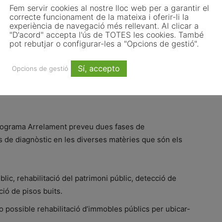
Fem servir cookies al nostre lloc web per a garantir el
correcte funcionament de la mateixa i oferir-li la
ilars de l’Arrelament
experiència de navegació més rellevant. Al clicar a
"D'acord" accepta l'ús de TOTES les cookies. També
pot rebutjar o configurar-les a "Opcions de gestió".
tàrees de superfície i 12 municipis, amb uns 11.400
 Caseres, Corbera d’Ebre, el Pinell de Brai, Horta de
Sí, accepto
Opcions de gestió
a, Prat de Comte, Vilalba dels Arcs i la capital
ndència ha estat la reducció esglaonada de la seva
 programa Arrelament preveu dues fases de
s de diagnòstic en les diverses matèries que són els
lic, rehabilitació del patrimoni públic, detecció de
ció de pisos buits.
o possible rehabilitació d’immobles públics per ubicar-