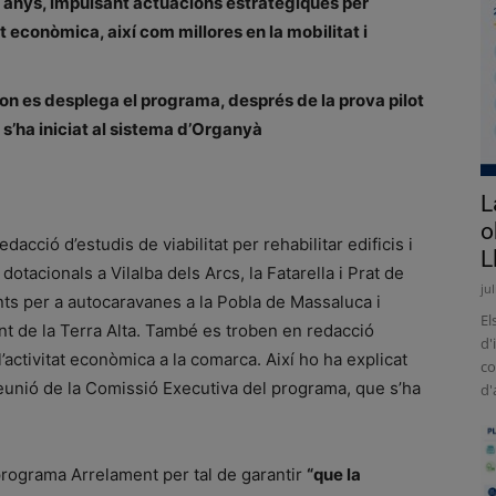
 anys, impulsant actuacions estratègiques per
tat econòmica, així com millores en la mobilitat i
on es desplega el programa, després de la prova pilot
 s’ha iniciat al sistema d’Organyà
L
o
dacció d’estudis de viabilitat per rehabilitar edificis i
L
dotacionals a Vilalba dels Arcs, la Fatarella i Prat de
ju
ts per a autocaravanes a la Pobla de Massaluca i
El
t de la Terra Alta. També es troben en redacció
d'
l’activitat econòmica a la comarca. Així ho ha explicat
co
 reunió de la Comissió Executiva del programa, que s’ha
d'
 programa Arrelament per tal de garantir
“que la