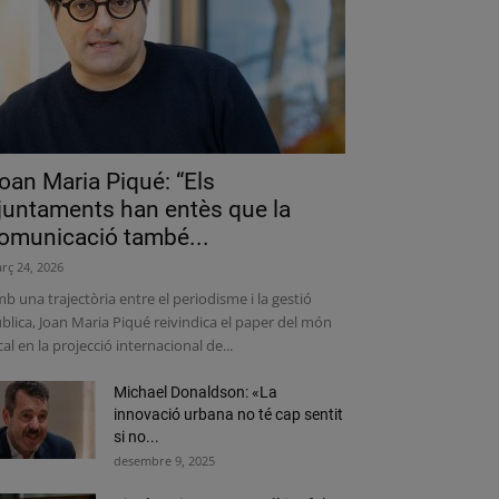
oan Maria Piqué: “Els
juntaments han entès que la
omunicació també...
rç 24, 2026
b una trajectòria entre el periodisme i la gestió
blica, Joan Maria Piqué reivindica el paper del món
cal en la projecció internacional de...
Michael Donaldson: «La
innovació urbana no té cap sentit
si no...
desembre 9, 2025