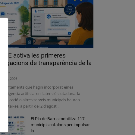
a UE activa les primeres
bligacions de transparència de la
lei...
liol 31, 2026
s ajuntaments que hagin incorporat eines
intel·ligència artificial en l'atenció ciutadana, la
municació o altres serveis municipals hauran
adaptar-se, a partir del 2 d'agost,...
El Pla de Barris mobilitza 117
municipis catalans per impulsar
la...