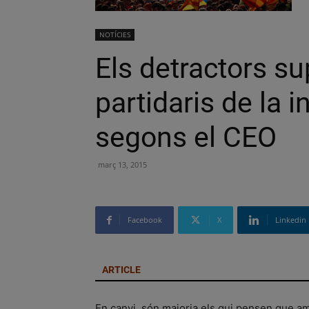
NOTÍCIES
Els detractors s
partidaris de la 
segons el CEO
març 13, 2015
Facebook
X
Linkedin
ARTICLE
En canvi, són majoria els qui pensen que amb 