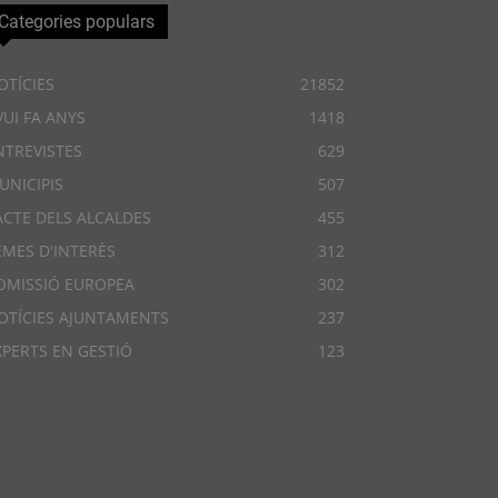
Categories populars
OTÍCIES
21852
VUI FA ANYS
1418
NTREVISTES
629
UNICIPIS
507
ACTE DELS ALCALDES
455
EMES D'INTERÈS
312
OMISSIÓ EUROPEA
302
OTÍCIES AJUNTAMENTS
237
XPERTS EN GESTIÓ
123