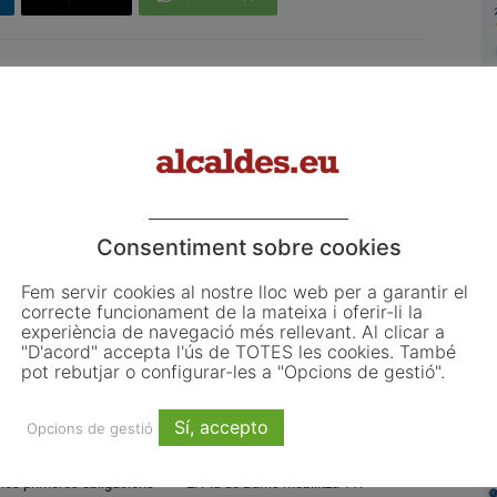
Article següent
La Diputació de Tarragona aposta pel
finançament alternatiu de projectes
empresarials
L
o
Consentiment sobre cookies
L
ju
Fem servir cookies al nostre lloc web per a garantir el
correcte funcionament de la mateixa i oferir-li la
El
experiència de navegació més rellevant. Al clicar a
d'
"D'acord" accepta l'ús de TOTES les cookies. També
co
pot rebutjar o configurar-les a "Opcions de gestió".
d'
Sí, accepto
Opcions de gestió
 les primeres obligacions
El Pla de Barris mobilitza 117