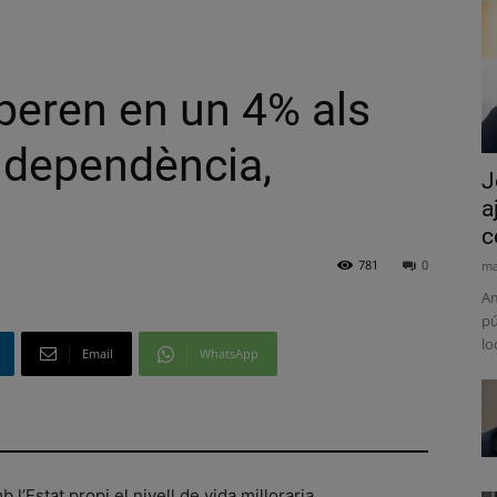
uperen en un 4% als
independència,
J
a
c
781
0
ma
Am
pú
lo
Email
WhatsApp
l’Estat propi el nivell de vida milloraria