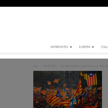
ENTREVISTES
EUROPA
COL·
Inici
NOTÍCIES
Els detractors superen en un 4% als