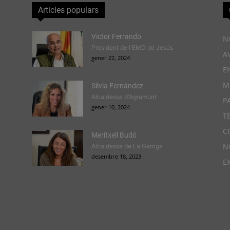
Articles populars
Victor Ferrando
N
President de l'EMD de Jesús
A
gener 22, 2024
E
M
Sílvia Fernández
Alcaldessa d'Agramunt
P
gener 10, 2024
T
C
Meritxell Budó
N
Alcaldessa de La Garriga
desembre 18, 2023
E