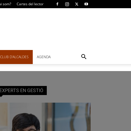
i som?
Cartes del lector
CLUB D’ALCALDES
AGENDA
EXPERTS EN GESTIÓ