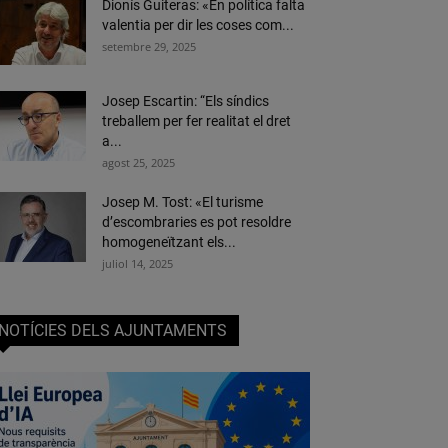
Dionís Guiteras: «En política falta
valentia per dir les coses com...
setembre 29, 2025
Josep Escartin: “Els síndics
treballem per fer realitat el dret
a...
agost 25, 2025
Josep M. Tost: «El turisme
d’escombraries es pot resoldre
homogeneïtzant els...
juliol 14, 2025
NOTÍCIES DELS AJUNTAMENTS