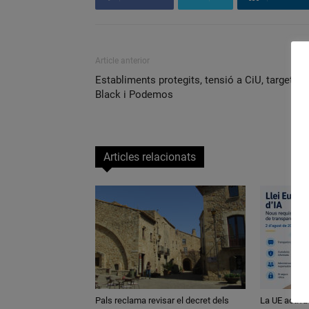
Article anterior
Establiments protegits, tensió a CiU, targetes
Black i Podemos
Articles relacionats
Pals reclama revisar el decret dels
La UE activa