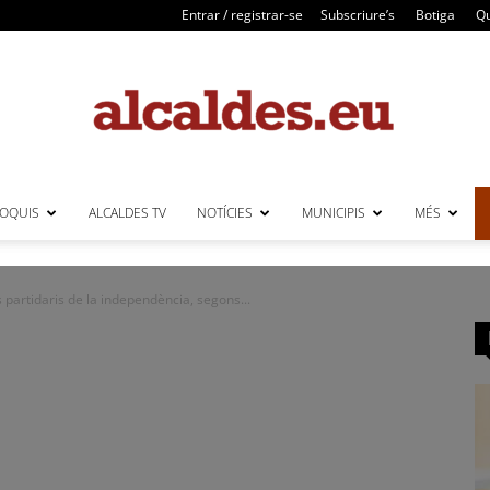
Entrar / registrar-se
Subscriure’s
Botiga
Qu
LOQUIS
ALCALDES TV
NOTÍCIES
MUNICIPIS
MÉS
Alcaldes
 partidaris de la independència, segons...