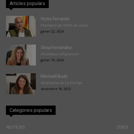
Articles populars
Victor Ferrando
President de l'EMD de Jesús
gener 22, 2024
Sílvia Fernández
Alcaldessa d'Agramunt
gener 10, 2024
Meritxell Budó
Alcaldessa de La Garriga
desembre 18, 2023
Categories populars
NOTÍCIES
21853