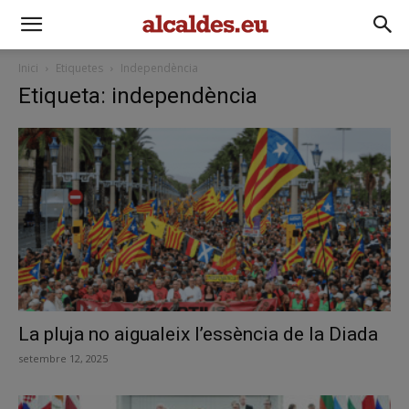
Inici
Etiquetes
Independència
Etiqueta: independència
La pluja no aigualeix l’essència de la Diada
setembre 12, 2025