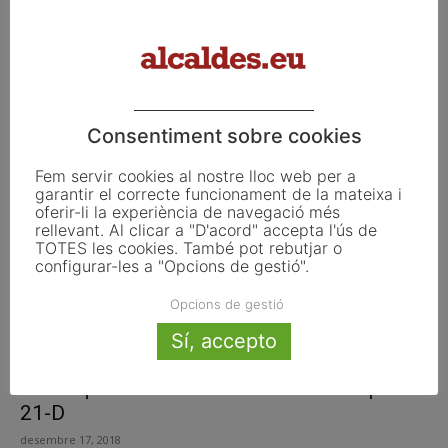
Les eleccions més independentistes
maig 28, 2019
Consentiment sobre cookies
Fem servir cookies al nostre lloc web per a
garantir el correcte funcionament de la mateixa i
oferir-li la experiència de navegació més
rellevant. Al clicar a "D'acord" accepta l'ús de
TOTES les cookies. També pot rebutjar o
configurar-les a "Opcions de gestió".
Opcions de gestió
Sí, accepto
Convoquen una manifestació unitària pel
21-D
desembre 17, 2018