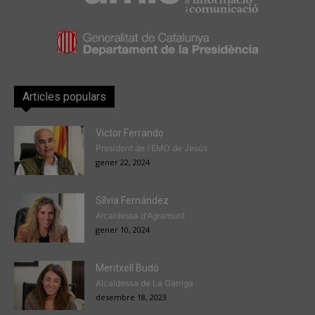
Articles populars
Victor Ferrando
President de l'EMD de Jesús
gener 22, 2024
Sílvia Fernández
Alcaldessa d'Agramunt
gener 10, 2024
Meritxell Budó
Alcaldessa de La Garriga
desembre 18, 2023