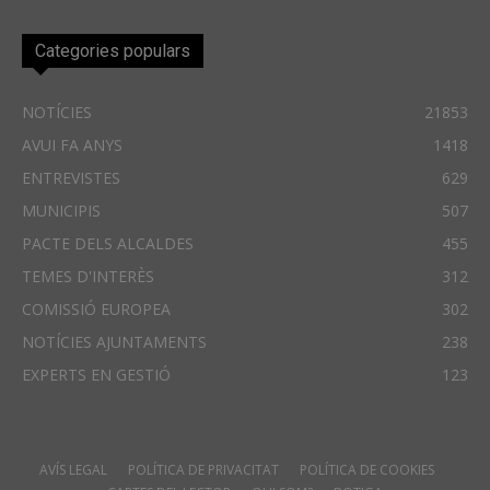
Categories populars
NOTÍCIES
21853
AVUI FA ANYS
1418
ENTREVISTES
629
MUNICIPIS
507
PACTE DELS ALCALDES
455
TEMES D'INTERÈS
312
COMISSIÓ EUROPEA
302
NOTÍCIES AJUNTAMENTS
238
EXPERTS EN GESTIÓ
123
AVÍS LEGAL
POLÍTICA DE PRIVACITAT
POLÍTICA DE COOKIES