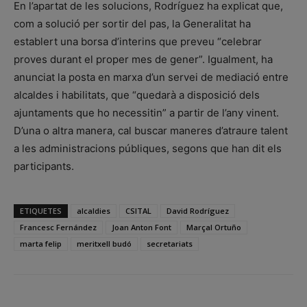
En l’apartat de les solucions, Rodríguez ha explicat que,
com a solució per sortir del pas, la Generalitat ha
establert una borsa d’interins que preveu “celebrar
proves durant el proper mes de gener”. Igualment, ha
anunciat la posta en marxa d’un servei de mediació entre
alcaldes i habilitats, que “quedarà a disposició dels
ajuntaments que ho necessitin” a partir de l’any vinent.
D’una o altra manera, cal buscar maneres d’atraure talent
a les administracions públiques, segons que han dit els
participants.
ETIQUETES
alcaldies
CSITAL
David Rodríguez
Francesc Fernández
Joan Anton Font
Marçal Ortuño
marta felip
meritxell budó
secretariats