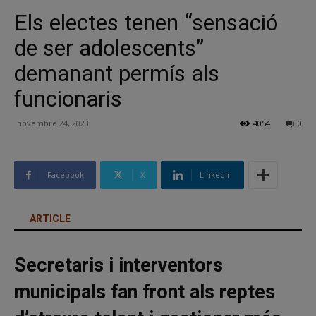
Els electes tenen “sensació
de ser adolescents”
demanant permís als
funcionaris
novembre 24, 2023
4054
0
Facebook
X
Linkedin
ARTICLE
Secretaris i interventors
municipals fan front als reptes