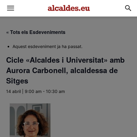
« Tots els Esdeveniments
Aquest esdeveniment ja ha passat.
Cicle «Alcaldes i Universitat» amb
Aurora Carbonell, alcaldessa de
Sitges
14 abril | 9:00 am
-
10:30 am