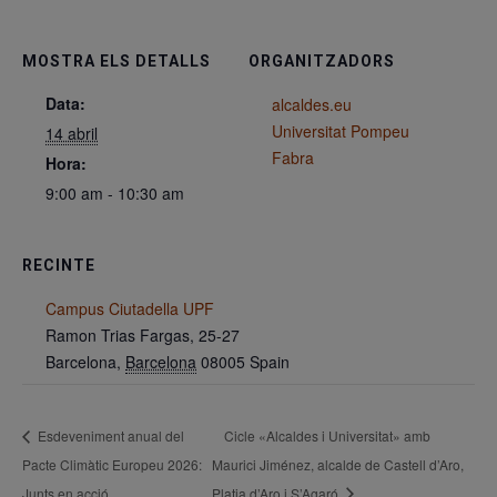
MOSTRA ELS DETALLS
ORGANITZADORS
Data:
alcaldes.eu
Universitat Pompeu
14 abril
Fabra
Hora:
9:00 am - 10:30 am
RECINTE
Campus Ciutadella UPF
Ramon Trias Fargas, 25-27
Barcelona
,
Barcelona
08005
Spain
Esdeveniment anual del
Cicle «Alcaldes i Universitat» amb
Pacte Climàtic Europeu 2026:
Maurici Jiménez, alcalde de Castell d’Aro,
Junts en acció
Platja d’Aro i S’Agaró