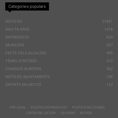
Categories populars
NOTÍCIES
21851
AVUI FA ANYS
1418
ENTREVISTES
629
MUNICIPIS
507
PACTE DELS ALCALDES
455
TEMES D'INTERÈS
312
COMISSIÓ EUROPEA
302
NOTÍCIES AJUNTAMENTS
236
EXPERTS EN GESTIÓ
123
AVÍS LEGAL
POLÍTICA DE PRIVACITAT
POLÍTICA DE COOKIES
CARTES DEL LECTOR
QUI SOM?
BOTIGA