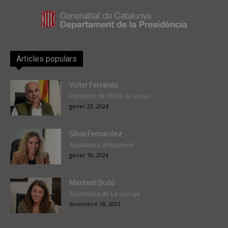
Articles populars
Victor Ferrando
President de l'EMD de Jesús
gener 22, 2024
Sílvia Fernández
Alcaldessa d'Agramunt
gener 10, 2024
Meritxell Budó
Alcaldessa de La Garriga
desembre 18, 2023