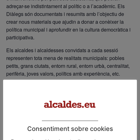
adreçar-se indistintament al polític o a l’acadèmic. Els
Diàlegs són documentats i resumits amb l’objectiu de
crear nous materials que ajudin a donar a conèixer la
política municipal i aprofundir en la cultura democràtica i
participativa.
Els alcaldes i alcaldesses convidats a cada sessió
representen tota mena de realitats municipals: pobles
petits, grans ciutats, entorn rural, entorn urbà, centralitat,
perifèria, joves valors, polítics amb experiència, etc.
Un enfocament inèdit
Mai fins ara, en la política del país, havia tingut tanta
importància la figura dels alcaldes i les alcaldesses,
responsables de les administracions públiques més
pròximes als ciutadans. Més enllà d’ideologies i partits,
Consentiment sobre cookies
convé que la societat conegui les persones darrere del
càrrec, en què inverteixen el seu temps i quins