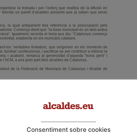
ganitzar la trobada i per l’esforç que realitza de la difusió en
er felicitar un parell d’alcaldes presents que ja saben que seran
tica, la qual antigament feia referència a la preocupació pels
ipalisme. Comença dient que “la base municipal és un dels actius
cràcia”. Igualment, recorda el lema que diu: “Catalunya comença
proximitat, establerta en els municipis catalans.
ant-los “veritables lluitadors, que sorgeixen en els moments de
 familiar i professional, i sacrificar-se per contribuir a millorar la
era i acabant, remarca al generositat d’aquesta “bona gent” i
de l’ACM, a una gran part dels alcaldes de Catalunya.
sident de la Federació de Municipis de Catalunya i Alcalde de
a com és alcaldes.eu, en la que “les trobades i esmorzars són
 aprendre’n, a debatre, a contrastar idees i, fins i tot, a copiar
licita la revista en nom dels alcaldes que ell representa com a
ment, incideix en la confiança que deposita un municipi en un
 retorn d’aquesta en la política. Seguidament, i amb motiu de les
per advertir que hi ha coses en la política democràtica que són
tenir per la convivència als municipis. Per últim, convida a tots,
Consentiment sobre cookies
onstruir la política des de l’honestadat, i s’explica afirmant que,
lcaldesses tinguin cada vegada més respecte i més reconeixament