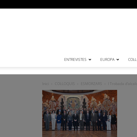
ENTREVISTES
EUROPA
COL·
Inici
COL·LOQUIS
ESMORZARS
I Trobada d’alcal