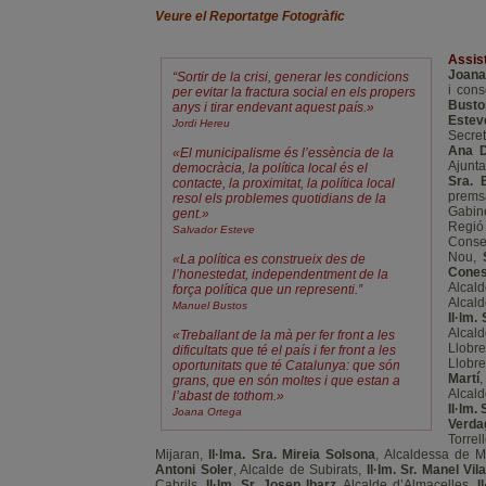
Veure el Reportatge Fotogràfic
Assis
Joana
“Sortir de la crisi, generar les condicions
i cons
per evitar la fractura social en els propers
Busto
anys i tirar endevant aquest país.»
Estev
Jordi Hereu
Secre
Ana D
«El municipalisme és l’essència de la
Ajunt
democràcia, la política local és el
Sra. 
contacte, la proximitat, la política local
prems
resol els problemes quotidians de la
Gabin
gent.»
Regió
Salvador Esteve
Conse
Nou,
«La política es construeix des de
Cone
l’honestedat, independentment de la
Alcal
força política que un representi.”
Alcald
Manuel Bustos
Il·lm.
Alcal
«Treballant de la mà per fer front a les
Llobr
dificultats que té el país i fer front a les
Llobr
oportunitats que té Catalunya: que són
Martí
grans, que en són moltes i que estan a
Alcald
l’abast de tothom.»
Il·lm.
Joana Ortega
Verda
Torrel
Mijaran,
Il·lma. Sra. Mireia Solsona
, Alcaldessa de 
Antoni Soler
, Alcalde de Subirats,
Il·lm. Sr. Manel Vil
Cabrils,
Il·lm. Sr. Josep Ibarz
, Alcalde d’Almacelles,
I