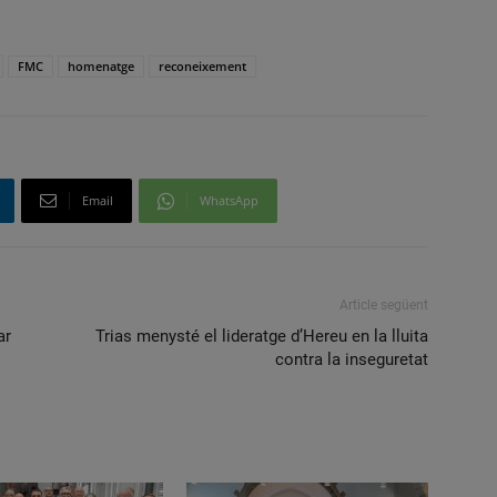
FMC
homenatge
reconeixement
Email
WhatsApp
Article següent
ar
Trias menysté el lideratge d’Hereu en la lluita
contra la inseguretat