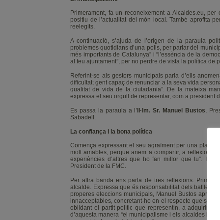
Primerament, fa un reconeixement a Alcaldes.eu, per or
positiu de l’actualitat del món local. També aprofita p
reelegits.
A continuació, s’ajuda de l’origen de la paraula polí
problemes quotidians d’una polis, per parlar del munic
més importants de Catalunya” i “l’essència de la demo
al teu ajuntament”, per no perdre de vista la política de 
Referint-se als gestors municipals parla d’ells anomen
dificultat; gent capaç de renunciar a la seva vida personal,
qualitat de vida de la ciutadania”. De la mateixa man
expressa el seu orgull de representar, com a president 
Es passa la paraula a l’
Il·lm.
Sr. Manuel Bustos
, Pre
Sabadell.
La confiança i la bona política
Comença expressant el seu agraïment per una plataform
molt amables, perque anem a compartir, a reflexionar i a
experiències d’altres que ho fan millor que tu”. I fe
President de la FMC.
Per altra banda ens parla de tres reflexions. Primera
alcalde. Expressa que és responsabilitat dels batlles el
properes eleccions municipals, Manuel Bustos aprofita 
innacceptables, concretant-ho en el respecte que s’ha de 
oblidant el partit polític que representin, a adquirir i c
d’aquesta manera “el municipalisme i els alcaldes i a