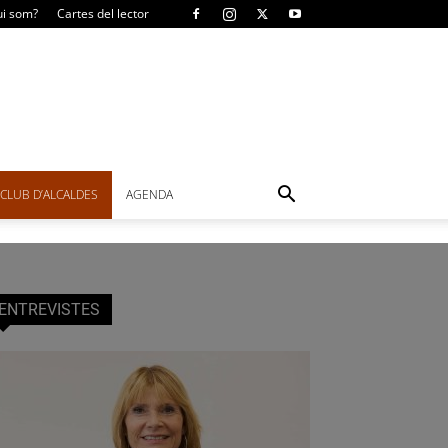
i som?
Cartes del lector
CLUB D’ALCALDES
AGENDA
ENTREVISTES