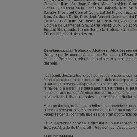
Castellet,
Il·lm. Sr. Joan Carles Mas
, President Con
Consell Comarcal de la Conca de Barberà,
Il·lm. Sr.
Xargay
, President Consell Comarcal del Pla de l’Estany
Il·lm. Sr. Joan Reñé
, President Consell Comarcal del P
Pallars Jussà,
Il·lm. Sr. Josep M. Freixanet
, Alcalde 
Coloma de Gramenet,
Sra. Marta Pérez Guix
, Colabor
Eduard Berraondo
, Conductor de la Trobada Conselle
Editor i director d’alcaldes.eu.
Benvinguda a la I Trobada d’Alcaldes i Alcaldesses d
Sempre positivament, l’Alcalde de Barcelona, l’Excm.
S
ciutat de Barcelona, referint-se a ella com a cap i casal
del país.
Tot seguit, destaca les forces polítiques presents com s
feina d’alcaldes i alcaldesses arreu dels municipis de
dinar amb “persones disposades a servir als seus conciut
feina del dia a dia”; les quals ajudaran a “treure el país
tots els grans reptes”. Afegeix que per grans que siguin l
seves ciutats i els seus pobles i la decisió de treballar 
A les acaballes, referint-se a tothom: representants dels m
diferents sensibilitats; els recorda que “haurem d’afronta
Vicepresidenta, concreta que és una gran oportunitat per
El Sr. Berraondo convida a disfrutar d’un dinar propi d
Esteve
, Alcalde de Martorell i President de l’Associaci
El municipalisme