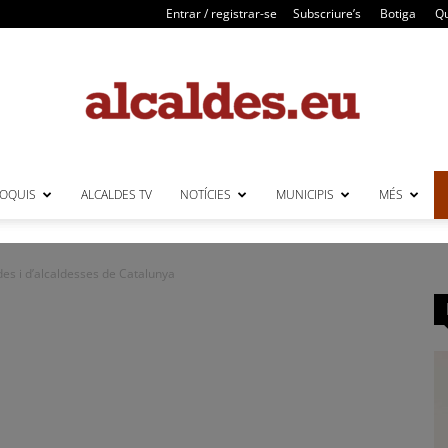
Entrar / registrar-se
Subscriure’s
Botiga
Qu
LOQUIS
ALCALDES TV
NOTÍCIES
MUNICIPIS
MÉS
Alcaldes
des i d’alcaldesses de Catalunya