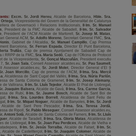
tents:
Excm. Sr. Jordi Hereu
, Alcalde de Barcelona,
Hble. Sra.
 Ortega
, Vicepresidenta del Govern de la Generalitat de Catalunya
ellera de Governació i Relacions Institucionals,
Il·lm. Sr. Manuel
s
, President de la FMC Alcalde de Sabadell,
Il·lm. Sr. Salvador
e
, President de l’ACM Alcalde de Martorell,
Sr. Josep M. Matas
,
tari General ACM,
Sr. Adolfo Moreno
, Secretari General FMC,
Sra.
ionis
, Gabinet de l’Alcaldia,
Sr. Manuel Campillo
, Cap Premsa
ament Barcelona,
Sr. Ferran Espada
, Director El Punt Barcelona,
Berta Trullàs
, Cap de premsa Ajuntament de Sabadell Cap de
a i RRPP de la FMC,
Sra. Maria Sedó
, Cap de l’Oficina de Protocol
et de la Vicepresidenta,
Sr. Gonçal Mazcuñán
, President executiu
 7,
Sr. Joan Sala
, Consell Assessor alcaldes.eu,
Sr. Pau Saumell
,
ll Assessor alcaldes.eu,
Sr. Jordi Molet
, Director General d’El 9
Sr. Joan Morcillo
, Cap de premsa de l’ACM,
Il·lma. Sra. Mercè
sa
, Alcaldessa de Sant Cugat del Vallès,
Il·lma. Sra. Núria Parlón
,
dessa de Santa Coloma de Gramenet,
Il·lm. Sr. Josep Alemany
,
e de Vallirana,
Il·lm. Sr. Lluís Tejedor
, Alcalde El Prat de Llobregat,
 Sr. Joaquim Balsera
, Alcalde de Gavà,
Il·lma. Sra. Carme Garcia
,
dessa de Rubí,
Il·lm. Sr. Jaume Bosch
, Alcalde de Sant Boi de
egat,
Il·lma. Sra. Lourdes Borrell
, Alcaldessa de Sant Feliu de
egat,
Il·lm. Sr. Miquel Noguer
, Alcalde de Banyoles,
Il·lm. Sr. Jordi
, Alcalde de Sant Pere Pescador,
Il·lma. Sra. Teresa Jordà
,
essa de Ripoll,
Sr. Pablo Meseguer
, Consell Assessor alcaldes.eu,
 Sr. Antoni Solà
, Alcalde de Santa Coloma de Farners,
Il·lm. Sr. Lluís
guer
, Alcalde de Taradell,
Il·lma. Sra. Gloria Matas
, Alcaldessa de
les de Llobregat,
Il·lm. Sr. Joan Pau Perdices
, Alcalde de Vielha e
Matadepera,
Il·lm. Sr. Jesús Torralba
, Alcalde de Falset,
Il·lm. Sr.
a
, Alcalde de Castellterçol,
Il·lm. Sr. Joaquim Colomer
, Alcalde de
l·lm. Sr. Joan Manel Garcia Campillo
, Alcalde de Sant Vicenç de