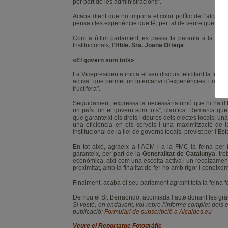
per part de les administracions”.
Acaba dient que no importa el color polític de l’alcald
pensa i les experièncie que té, per tal de veure que és e
Com a útlim parlament, es passa la paraula a la Vice
Institucionals, l’
Hble.
Sra. Joana Ortega
.
«El govern som tots»
La Vicepresidenta inicia el seu discurs felicitant la fein
activa” que permet un intercanvi d’experiències, i un llo
fructífera”.
Seguidament, expressa la necessària unió que hi ha d’ha
un país “on el govern som tots”, clarifica. Remarca que h
que garanteixi els drets i deures dels electes locals; un
una eficiència en els serveis i una maximització de 
institucional de la llei de governs locals, previst per l’E
En tot això, agraeix a l’ACM i a la FMC la feina per 
garanteix, per part de la
Generalitat de Catalunya
, tre
econòmica, així com una escolta activa i un recolzament 
proximitat, amb la finalitat de fer-ho amb rigor i coneixe
Finalment, acaba el seu parlament agraïnt tota la feina f
De nou el Sr. Berraondo, acomiada l’acte donant les gràci
Si vostè, en endavant, vol rebre l’informe complet dels
publicació:
Formulari de subscripció a Alcaldes.eu
Veure el Reportatge Fotogràfic