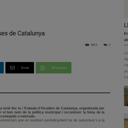
L
sses de Catalunya
Pr
al
1011
0
ma
Ll
di
ne
Email
WhatsApp
as
Ca
a tenir lloc la I Trobada d’Alcaldes de Catalunya, organitzada per
r el bon nom de la política municipal i reconèixer la feina de la
reconeguda o valorada.
s esmorzars que es realitzen periòdicament ha de subscriure’s a la