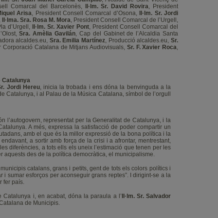
sell Comarcal del Barcelonès,
Il·lm. Sr. David Rovira
, President
 Miquel Arisa
, President Consell Comarcal d’Osona,
Il·lm. Sr. Jordi
,
Il·lma. Sra. Rosa M. Mora
, President Consell Comarcal de l’Urgell,
la d’Urgell,
Il·lm. Sr. Xavier Pont
, President Consell Comarcal del
d’Olost,
Sra. Amèlia Gavilán
, Cap del Gabinet de l’Alcaldia Santa
adora alcaldes.eu,
Sra. Emilia Martínez
, Producció alcaldes.eu,
Sr.
r Corporació Catalana de Mitjans Audiovisuals,
Sr. F. Xavier Roca
,
e Catalunya
r.
Jordi Hereu
, inicia la trobada i ens dóna la benvinguda a la
 de Catalunya, i al Palau de la Música Catalana, símbol de l’orgull
ón l’autogovern, representat per la Generalitat de Catalunya, i la
 Catalunya. A més, expressa la satisfacció de poder compartir un
adans, amb el que és la millor expressió de la bona política i la
 endavant, a sortir amb força de la crisi i a afrontar, mentrestant,
es diferències, a tots ells els uneix l’estimació que tenen per les
per aquests des de la política democràtica, el municipalisme.
unicipis catalans, grans i petits, gent de tots els colors polítics i
r i sumar esforços per aconseguir grans reptes”. I dirigint-se a la
 fer país.
e Catalunya i, en acabat, dóna la paraula a l’
Il·lm.
Sr.
Salvador
ó Catalana de Municipis.