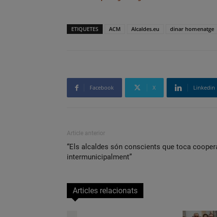
ETIQUETES
ACM
Alcaldes.eu
dinar homenatge
Facebook
X
Linkedin
Article anterior
“Els alcaldes són conscients que toca cooper
intermunicipalment”
Articles relacionats