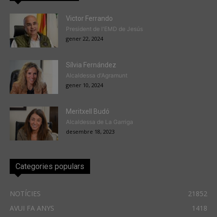
Victor Ferrando
President de l'EMD de Jesús
gener 22, 2024
Sílvia Fernández
Alcaldessa d'Agramunt
gener 10, 2024
Meritxell Budó
Alcaldessa de La Garriga
desembre 18, 2023
Categories populars
NOTÍCIES
21852
AVUI FA ANYS
1418