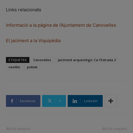
Links relacionats
Informació a la pàgina de l’Ajuntament de Canovelles
El jaciment a la Viquipèdia
ETIQUETES
Canovelles
Jaciment arqueològic Ca l'Estrada 2
neolític
poblat
Facebook
X
Linkedin
Article anterior
Article següent