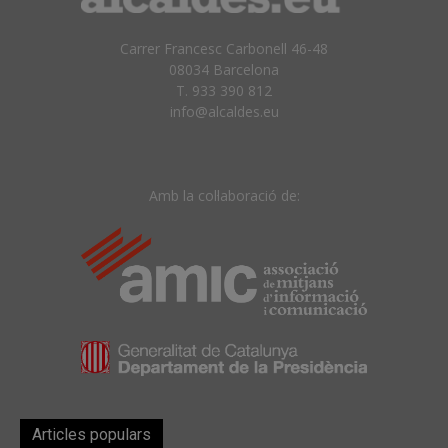
Carrer Francesc Carbonell 46-48
08034 Barcelona
T. 933 390 812
info@alcaldes.eu
Amb la col·laboració de:
Articles populars