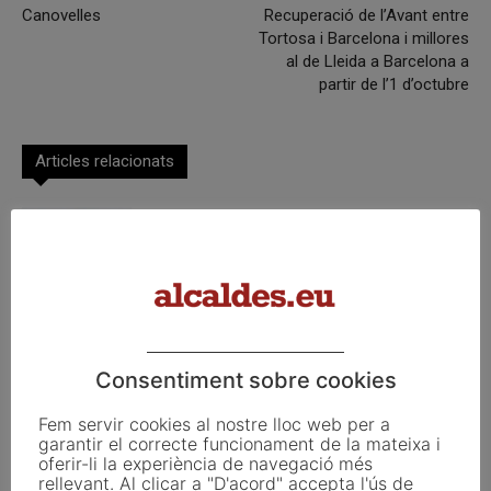
Canovelles
Recuperació de l’Avant entre
Tortosa i Barcelona i millores
al de Lleida a Barcelona a
partir de l’1 d’octubre
Articles relacionats
El castell dels Llorac de Solivella
El Castanyer Gros d’en Cuch
Consentiment sobre cookies
Fem servir cookies al nostre lloc web per a
El Drac de Vilallonga de Ter
garantir el correcte funcionament de la mateixa i
oferir-li la experiència de navegació més
rellevant. Al clicar a "D'acord" accepta l'ús de