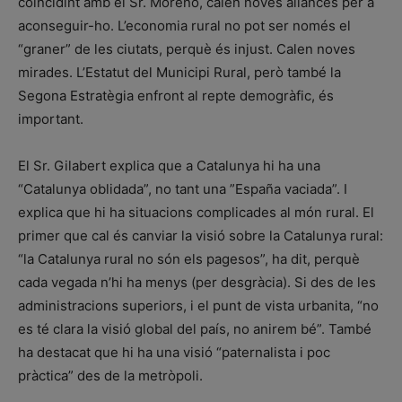
coincidint amb el Sr. Moreno, calen noves aliances per a
aconseguir-ho. L’economia rural no pot ser només el
“graner” de les ciutats, perquè és injust. Calen noves
mirades. L’Estatut del Municipi Rural, però també la
Segona Estratègia enfront al repte demogràfic, és
important.
El Sr. Gilabert explica que a Catalunya hi ha una
“Catalunya oblidada”, no tant una ”España vaciada”. I
explica que hi ha situacions complicades al món rural. El
primer que cal és canviar la visió sobre la Catalunya rural:
“la Catalunya rural no són els pagesos”, ha dit, perquè
cada vegada n’hi ha menys (per desgràcia). Si des de les
administracions superiors, i el punt de vista urbanita, “no
es té clara la visió global del país, no anirem bé”. També
ha destacat que hi ha una visió “paternalista i poc
pràctica” des de la metròpoli.