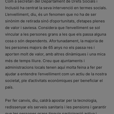
Com a secretari del Departament de Drets Socials i
Inclusió ha centrat la seva intervenció en termes socials.
L’envelliment, diu, és un fenomen que no ha de ser
sinònim de retirada sinó d’oportunitats, d’etapes plenes
de valor i saviesa. Considera que l’envelliment se sol
vincular a les persones grans a les que els passa alguna
cosa o són dependents. Afortunadament, la majoria de
les persones majors de 65 anys no els passa res i
aporten molt de valor, amb altres dinàmiques i una mica
més de temps lliure. Creu que ajuntaments i
administracions locals tenen aquí molta feina a fer per
ajudar a entendre l’envelliment com un actiu de la nostra
societat, ple d’activitats econòmiques per beneficiar el
país.
Per fer canvis, diu, caldrà apostar per la tecnologia,
redissenyar els serveis sanitaris i les pensions i garantir
que les persones grans tinguin participació activa i