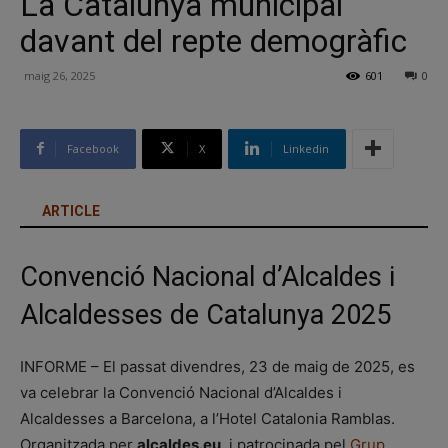
La Catalunya municipal
davant del repte demogràfic
maig 26, 2025
601
0
Facebook
X
Linkedin
ARTICLE
Convenció Nacional d’Alcaldes i
Alcaldesses de Catalunya 2025
INFORME – El passat divendres, 23 de maig de 2025, es
va celebrar la Convenció Nacional d’Alcaldes i
Alcaldesses a Barcelona, a l’Hotel Catalonia Ramblas.
Organitzada per
alcaldes.eu
, i patrocinada pel
Grup