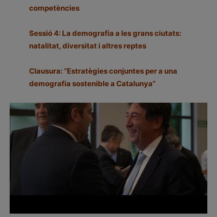
competències
Sessió 4: La demografia a les grans ciutats:
natalitat, diversitat i altres reptes
Clausura: “Estratègies conjuntes per a una
demografia sostenible a Catalunya”