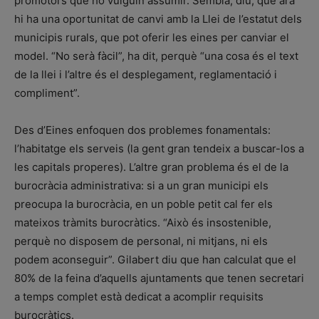
promotors que ho vulguin assumir. Sembla, diu, que ara
hi ha una oportunitat de canvi amb la Llei de l’estatut dels
municipis rurals, que pot oferir les eines per canviar el
model. “No serà fàcil”, ha dit, perquè “una cosa és el text
de la llei i l’altre és el desplegament, reglamentació i
compliment”.
Des d’Eines enfoquen dos problemes fonamentals:
l’habitatge els serveis (la gent gran tendeix a buscar-los a
les capitals properes). L’altre gran problema és el de la
burocràcia administrativa: si a un gran municipi els
preocupa la burocràcia, en un poble petit cal fer els
mateixos tràmits burocràtics. “Això és insostenible,
perquè no disposem de personal, ni mitjans, ni els
podem aconseguir”. Gilabert diu que han calculat que el
80% de la feina d’aquells ajuntaments que tenen secretari
a temps complet està dedicat a acomplir requisits
burocràtics.