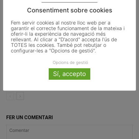
Eclipsi solar del 12 d’agost: així es
Consentiment sobre cookies
veurà des dels municipis de Catalunya
Fem servir cookies al nostre lloc web per a
garantir el correcte funcionament de la mateixa i
oferir-li la experiència de navegació més
Pals reclama revisar el decret dels
rellevant. Al clicar a "D'acord" accepta l'ús de
habitatges d’ús turístic per preservar
TOTES les cookies. També pot rebutjar o
l’autonomia municipal
configurar-les a "Opcions de gestió".
Opcions de gestió
La UE activa les primeres obligacions
de transparència de la Llei d’IA que
Sí, accepto
afecten els ajuntaments
FER UN COMENTARI