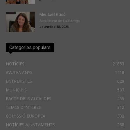
Meritxell Budó
Alcaldessa de La Garriga
desembre 18, 2023
Categories populars
NOTÍCIES
21853
AVUI FA ANYS
1418
ENTREVISTES
629
MUNICIPIS
507
PACTE DELS ALCALDES
455
TEMES D'INTERÈS
312
COMISSIÓ EUROPEA
302
NOTÍCIES AJUNTAMENTS
238