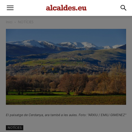
Inici
NOTÍCIES
El paisatge de Cerdanya, ara també a les aules. Foto: "ARXIU / EMILI GIMENEZ"
NOTÍCIES