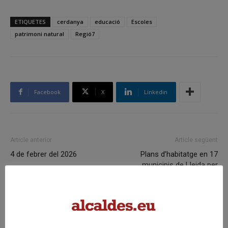
ETIQUETES
cerdanya
educació
Escoles
patrimoni natural
Regió7
Facebook
X
Linkedin
Article anterior
Article següent
4 de febrer del 2026
Plans d’habitatge en 17
municipis de Lleida per
combatre la despoblació
Articles relacionats