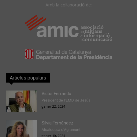
Amb la col·laboració de:
Articles populars
Victor Ferrando
President de l'EMD de Jesús
gener 22, 2024
Sílvia Fernández
Alcaldessa d'Agramunt
gener 10, 2024