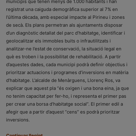
municipis que tenen menys de 1.000 habitants i han
registrat una caiguda demogràfica superior al 7% en
l’última dècada, amb especial impacte al Pirineu i zones
de secà. Els plans permetran als ajuntaments disposar
d’un diagnòstic detallat del parc d’habitatge, identificar i
geolocalitzar els immobles buits o infrautilitzats i
analitzar-ne l’estat de conservació, la situació legal en
què es troben i la possibilitat de rehabilitació. A partir
d’aquestes dades, cada municipi podrà definir objectius i
prioritzar actuacions i programes d’inversions en matèria
d’habitatge. L’alcalde de Menàrguens, Llorenç Ros, va
explicar que aquest pla “és oxigen i una bona eina, ja que
no tenim capacitat per fer-ho, i representa el primer pas
per crear una borsa d’habitatge social”. El primer edil a
afegir que a partir d’aquest “cens” es podrà prioritzar
inversions.
Continuar llegint