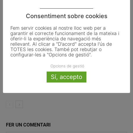
Articles relacionats
Consentiment sobre cookies
La UE activa les primeres obligacions
de transparència de la Llei d’IA que
Fem servir cookies al nostre lloc web per a
afecten els ajuntaments
garantir el correcte funcionament de la mateixa i
oferir-li la experiència de navegació més
rellevant. Al clicar a "D'acord" accepta l'ús de
El Pla de Barris mobilitza 117 municipis
TOTES les cookies. També pot rebutjar o
catalans per impulsar la regeneració
configurar-les a "Opcions de gestió".
urbana
Opcions de gestió
TESTAREG reforça la cooperació
Sí, accepto
transfronterera per impulsar el relleu
generacional al camp
FER UN COMENTARI