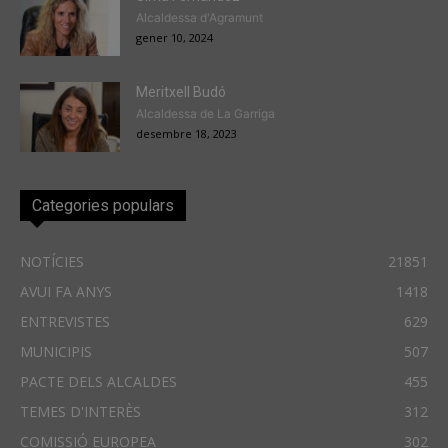
Alcaldessa d'Agramunt
gener 10, 2024
Meritxell Budó
Alcaldessa de La Garriga
desembre 18, 2023
Categories populars
NOTÍCIES
21851
AVUI FA ANYS
1418
ENTREVISTES
629
MUNICIPIS
507
PACTE DELS ALCALDES
455
TEMES D'INTERÈS
312
COMISSIÓ EUROPEA
302