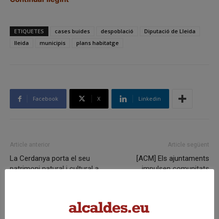
ETIQUETES
cases buides
despoblació
Diputació de Lleida
lleida
municipis
plans habitatge
Facebook
X
Linkedin
Article anterior
Article següent
La Cerdanya porta el seu
[ACM] Els ajuntaments
patrimoni natural i cultural a
impulsen comunitats
les aules com a eina
energètiques amb la
pedagògica
col·laboració dels veïns