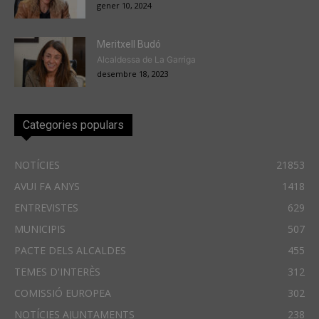
gener 10, 2024
Meritxell Budó
Alcaldessa de La Garriga
desembre 18, 2023
Categories populars
NOTÍCIES
21853
AVUI FA ANYS
1418
ENTREVISTES
629
MUNICIPIS
507
PACTE DELS ALCALDES
455
TEMES D'INTERÈS
312
COMISSIÓ EUROPEA
302
NOTÍCIES AJUNTAMENTS
238