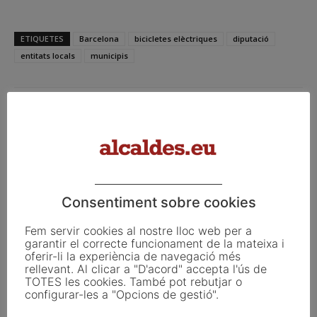
ETIQUETES
Barcelona
bicicletes elèctriques
diputació
entitats locals
municipis
Facebook
X
Linkedin
Consentiment sobre cookies
Article anterior
Article següent
El jutjat d’Osca dóna 20 dies al
Neguit davant l’ascens de
Fem servir cookies al nostre lloc web per a
MNAC per tornar les pintures
Trump
garantir el correcte funcionament de la mateixa i
de Sixena
oferir-li la experiència de navegació més
rellevant. Al clicar a "D'acord" accepta l'ús de
TOTES les cookies. També pot rebutjar o
configurar-les a "Opcions de gestió".
Articles relacionats