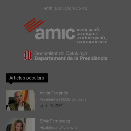
Amb la col·laboració de:
Articles populars
Victor Ferrando
President de l'EMD de Jesús
gener 22, 2024
Sílvia Fernández
Alcaldessa d'Agramunt