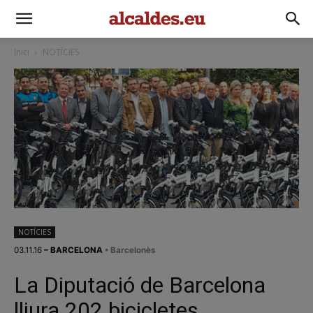
Inici
NOTÍCIES
NOTÍCIES
03.11.16
– BARCELONA
• Barcelonès
La Diputació de Barcelona
lliura 202 bicicletes