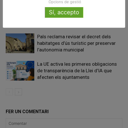
Opcions de gestió
Eclipsi solar del 12 d’agost: així es
Sí, accepto
veurà des dels municipis de Catalunya
Pals reclama revisar el decret dels
habitatges d’ús turístic per preservar
l’autonomia municipal
La UE activa les primeres obligacions
de transparència de la Llei d’IA que
afecten els ajuntaments
FER UN COMENTARI